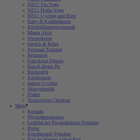
NEU: Yin Yoga
NEU: Hatha Yoga
NEU: Cycling and Burn
Baby & Krabbelkurse
Rückbildungsgymnastik
Mama Aktiv
Wasserkurse
Stretch & Relax
Personal Training
Rehasport
Functional Fitness
Bauch-Beine-Po
RückenFit
Kindersport
Indoor Cycling
Skigymnastik
Pilates
Technogym Checkup
Mehr
Kontakt
Physiotherapeuten
Leitbild der Physiotherapie Potsdam
Preise
Ergotherapie Potsdam
Bad im Werner Alfred Bad