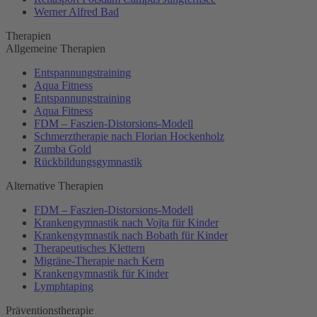
Werner Alfred Bad
Therapien
Allgemeine Therapien
Entspannungstraining
Aqua Fitness
Entspannungstraining
Aqua Fitness
FDM – Faszien-Distorsions-Modell
Schmerztherapie nach Florian Hockenholz
Zumba Gold
Rückbildungsgymnastik
Alternative Therapien
FDM – Faszien-Distorsions-Modell
Krankengymnastik nach Vojta für Kinder
Krankengymnastik nach Bobath für Kinder
Therapeutisches Klettern
Migräne-Therapie nach Kern
Krankengymnastik für Kinder
Lymphtaping
Präventionstherapie