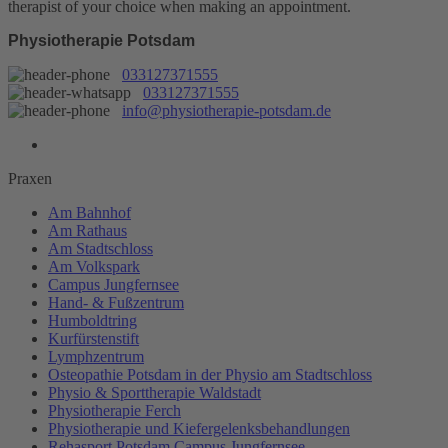
therapist of your choice when making an appointment.
Physiotherapie Potsdam
033127371555
033127371555
info@physiotherapie-potsdam.de
Praxen
Am Bahnhof
Am Rathaus
Am Stadtschloss
Am Volkspark
Campus Jungfernsee
Hand- & Fußzentrum
Humboldtring
Kurfürstenstift
Lymphzentrum
Osteopathie Potsdam in der Physio am Stadtschloss
Physio & Sporttherapie Waldstadt
Physiotherapie Ferch
Physiotherapie und Kiefergelenksbehandlungen
Rehasport Potsdam Campus Jungfernsee