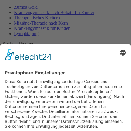
Zumba Gold
Krankengymnastik nach Bobath für Kinder
Therapeutisches Klettern
Migräne-Therapie nach Kern
Krankengymnastik für Kinder
Lymphtaping
Rücken Therapie
Therapeutisches Klettern
Entspannungstraining
Aqua Fitness
FDM – Faszien-Distorsions-Modell
Zumba Gold
Rückbildungsgymnastik
Kinder Therapie
Krankengymnastik nach Vojta für Kinder
Krankengymnastik nach Bobath für Kinder
Krankengymnastik für Kinder
Therapeuten
Kontakt
Karriere