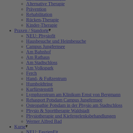
Alternative Therapie
Prävention
Rehabilitation
Rücken-Therapie
Kinder-Therapie
Praxen / Standorte
NEU: Physiofit
Hausbesuche und Heimbesuche
Campus Jungfernsee
Am Bahnhof
Am Rathaus
Am Stadtschloss
Am Volkspark
Ferch
Hand- & Fußzentrum
Humboldtring
Kurfürstenstift
Lymphzentrum am Klinikum Ernst von Bergmann
Rehasport Potsdam Campus Jungfernsee
Osteopathie Potsdam in der Physio am Stadtschloss
Physio & Sporttherapie Waldstadt
Physiotherapie und Kiefergelenksbehandlungen
Werner Alfred Bad
Kurse
NEU: FaszienFit