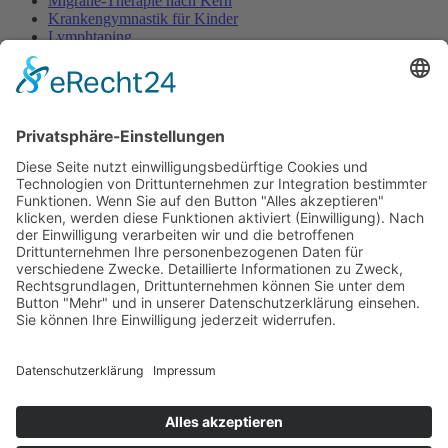
Migräne-Therapie nach Kern
Krankengymnastik für Kinder
Lymphtaping
Rücken Therapie
Therapeutisches Klettern
Entspannungstraining
Aqua Fitness
FDM – Faszien-Distorsions-Modell
Zumba Gold
Rückbildungsgymnastik
Kinder Therapie
Krankengymnastik nach Vojta für Kinder
Krankengymnastik nach Bobath für Kinder
Krankengymnastik für Kinder
Therapeuten
Kontakt
Karriere
Förderung
Sponsoring
Potsdamer Adventsturmblasen
Gutscheine