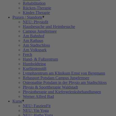
Rehabilitation
Rücken-Therapie
Kinder-Therapie
Praxen / Standorte
NEU: Physiofit
Hausbesuche und Heimbesuche
Campus Jungfernsee
Am Bahnhof
Am Rathaus
Am Stadtschloss
Am Volkspark
Ferch
Hand- & Fußzentrum
Humboldtring
Kurfürstenstift
Lymphzentrum am Klinikum Ernst von Bergmann
Rehasport Potsdam Campus Jungfernsee
Osteopathie Potsdam in der Physio am Stadtschloss
Physio & Sporttherapie Waldstadt
Physiotherapie und Kiefergelenksbehandlungen
Werner Alfred Bad
Kurse
NEU: FaszienFit
NEU: Yin Yoga
NEU: Hatha Yoga