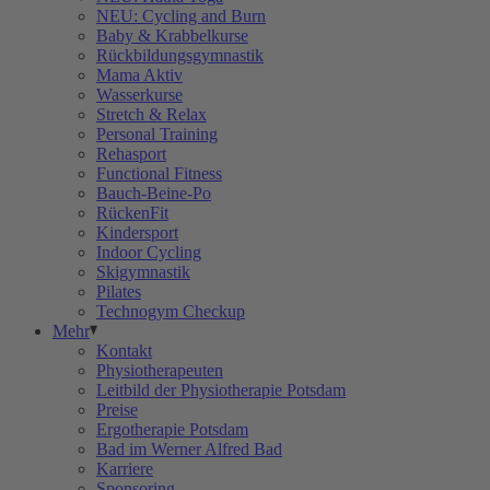
NEU: Cycling and Burn
Baby & Krabbelkurse
Rückbildungsgymnastik
Mama Aktiv
Wasserkurse
Stretch & Relax
Personal Training
Rehasport
Functional Fitness
Bauch-Beine-Po
RückenFit
Kindersport
Indoor Cycling
Skigymnastik
Pilates
Technogym Checkup
Mehr
Kontakt
Physiotherapeuten
Leitbild der Physiotherapie Potsdam
Preise
Ergotherapie Potsdam
Bad im Werner Alfred Bad
Karriere
Sponsoring