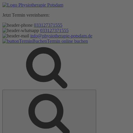
Zum
Inhalt
Jetzt Termin vereinbaren:
springen
033127371555
033127371555
info@physiotherapie-potsdam.de
Termin online buchen
Suche
Suche
nach: