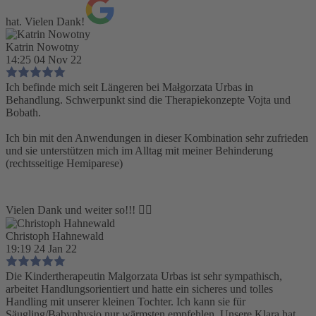
hat. Vielen Dank!
Katrin Nowotny
14:25 04 Nov 22
Ich befinde mich seit Längeren bei Małgorzata Urbas in
Behandlung. Schwerpunkt sind die Therapiekonzepte Vojta und
Bobath.
Ich bin mit den Anwendungen in dieser Kombination sehr zufrieden
und sie unterstützen mich im Alltag mit meiner Behinderung
(rechtsseitige Hemiparese)
Vielen Dank und weiter so!!! 👍🏻
Christoph Hahnewald
19:19 24 Jan 22
Die Kindertherapeutin Malgorzata Urbas ist sehr sympathisch,
arbeitet Handlungsorientiert und hatte ein sicheres und tolles
Handling mit unserer kleinen Tochter. Ich kann sie für
Säugling/Babyphysio nur wärmsten empfehlen. Unsere Klara hat