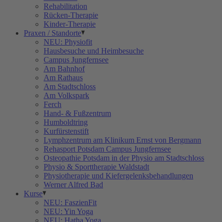
Rehabilitation
Rücken-Therapie
Kinder-Therapie
Praxen / Standorte
NEU: Physiofit
Hausbesuche und Heimbesuche
Campus Jungfernsee
Am Bahnhof
Am Rathaus
Am Stadtschloss
Am Volkspark
Ferch
Hand- & Fußzentrum
Humboldtring
Kurfürstenstift
Lymphzentrum am Klinikum Ernst von Bergmann
Rehasport Potsdam Campus Jungfernsee
Osteopathie Potsdam in der Physio am Stadtschloss
Physio & Sporttherapie Waldstadt
Physiotherapie und Kiefergelenksbehandlungen
Werner Alfred Bad
Kurse
NEU: FaszienFit
NEU: Yin Yoga
NEU: Hatha Yoga