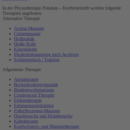
In der Physiotherapie Potsdam – Kurfürstenstift werden folgende
Therapien angeboten:
Alternative Therapie
Aroma-Massage
Colonmassage
Heilpraktik
Heiße Rolle
Kinesiologie
Muskelentspannung nach Jacobson
Schlingentisch / Traktion
Allgemeine Therapie
Atemtherapie
Beckenbodengymnastik
Bindegewebsmassage
Craniosacral Therapie
Elektrotherapie
Entspannungstraining
Fußreflexzonen-Massage
Hausbesuche und Heimbesuche
Kältetherapie
Kopfschmerz- und Migränetherapie