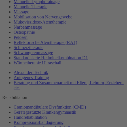
Manuelle Lymphdrainage
Manuelle Therapie
Massage
Mobilisation von Nervengewebe
Mukoviszidose-Atemtherapie
Narbenmassage
Osteopathie
Pelosen
Reflektorische Atemtherapie (RAT)
Schmerztherapie
Schwangerenmassage
Standardisierte Heilmittelkombination D1
Wärmetherapie Ultraschall
Alexander-Technik
Autogenes Training
Beratung und Zusammenarbeit mit Eltern, Lehrern, Erziehern
etc.
Rehabilitation
Craniomandibuläre Dysfunktion (CMD)
Gerätegestützte Krankengymnastik
Handrehabilitation
Kompressionsbandagierung