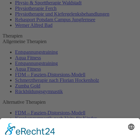
Physio & Sporttherapie Waldstadt
Physiotherapie Ferch
Physiotherapie und Kiefergelenksbehandlungen
Rehasport Potsdam Campus Jungfernsee
Werner Alfred Bad
Therapien
Allgemeine Therapien
Entspannungstraining
Aqua Fitness
Entspannungstraining
Aqua Fitness
FDM – Faszien-Distorsions-Modell
Schmerztherapie nach Florian Hockenholz
Zumba Gold
Rückbildungsgymnastik
Alternative Therapien
FDM – Faszien-Distorsions-Modell
Krankengymnastik nach Vojta für Kinder
Krankengymnastik nach Bobath für Kinder
Therapeutisches Klettern
Migräne-Therapie nach Kern