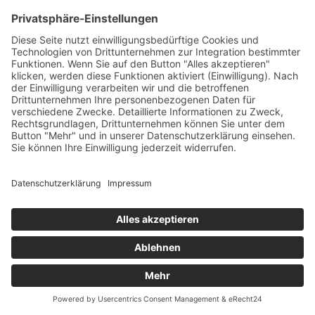
Krankengymnastik für Kinder
Lymphtaping
Präventionstherapie
Zumba Gold
Krankengymnastik nach Bobath für Kinder
Therapeutisches Klettern
Migräne-Therapie nach Kern
Krankengymnastik für Kinder
Lymphtaping
Rücken Therapie
Therapeutisches Klettern
Entspannungstraining
Aqua Fitness
FDM – Faszien-Distorsions-Modell
Zumba Gold
Rückbildungsgymnastik
Kinder Therapie
Krankengymnastik nach Vojta für Kinder
Krankengymnastik nach Bobath für Kinder
Krankengymnastik für Kinder