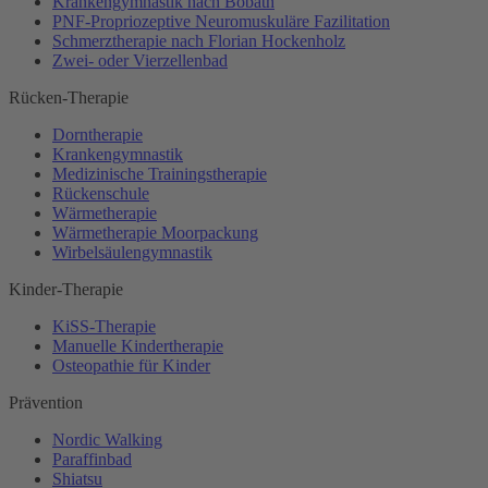
Krankengymnastik nach Bobath
PNF-Propriozeptive Neuromuskuläre Fazilitation
Schmerztherapie nach Florian Hockenholz
Zwei- oder Vierzellenbad
Rücken-Therapie
Dorntherapie
Krankengymnastik
Medizinische Trainingstherapie
Rückenschule
Wärmetherapie
Wärmetherapie Moorpackung
Wirbelsäulengymnastik
Kinder-Therapie
KiSS-Therapie
Manuelle Kindertherapie
Osteopathie für Kinder
Prävention
Nordic Walking
Paraffinbad
Shiatsu