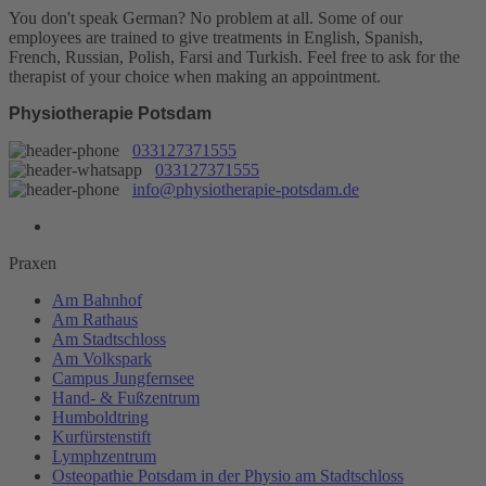
You don't speak German? No problem at all.
Some of our
employees are trained to give treatments in English, Spanish,
French, Russian, Polish, Farsi and Turkish. Feel free to ask for the
therapist of your choice when making an appointment.
Physiotherapie Potsdam
033127371555
033127371555
info@physiotherapie-potsdam.de
Praxen
Am Bahnhof
Am Rathaus
Am Stadtschloss
Am Volkspark
Campus Jungfernsee
Hand- & Fußzentrum
Humboldtring
Kurfürstenstift
Lymphzentrum
Osteopathie Potsdam in der Physio am Stadtschloss