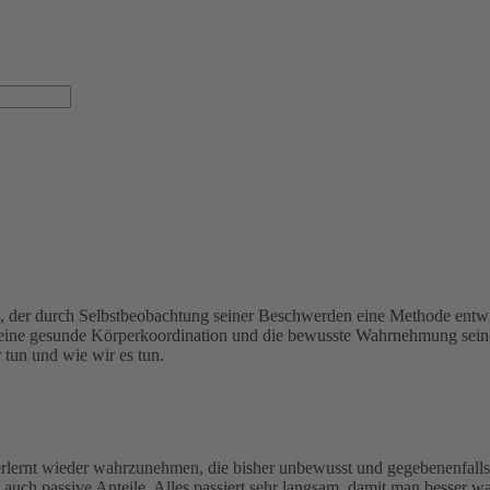
, der durch Selbstbeobachtung seiner Beschwerden eine Methode entwic
eine gesunde Körperkoordination und die bewusste Wahrnehmung seines
tun und wie wir es tun.
rlernt wieder wahrzunehmen, die bisher unbewusst und gegebenenfalls
ls auch passive Anteile. Alles passiert sehr langsam, damit man besse