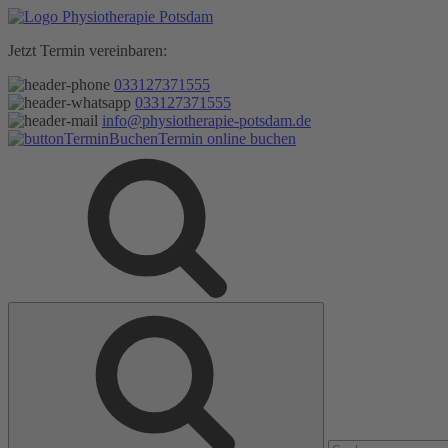
Zum
Inhalt
Jetzt Termin vereinbaren:
springen
033127371555
033127371555
info@physiotherapie-potsdam.de
Termin online buchen
Suche
Suche
nach: