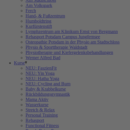
Am Stadtschloss
Am Volkspark
Ferch
Hand- & Fußzentrum
Humboldtring
Kurfürstenstift
Lymphzentrum am Klinikum Ernst von Bergmann
Rehasport Potsdam Campus Jungfernsee
Osteopathie Potsdam in der Physio am Stadtschloss
Physio & Sporttherapie Waldstadt
Physiotherapie und Kiefergelenksbehandlungen
Werner Alfred Bad
Kurse
NEU: FaszienFit
NEU: Yin Yoga
NEU: Hatha Yoga
NEU: Cycling and Burn
Baby & Krabbelkurse
Rückbildungsgymnastik
Mama Aktiv
Wasserkurse
Stretch & Relax
Personal Training
Rehasport
Functional Fitness