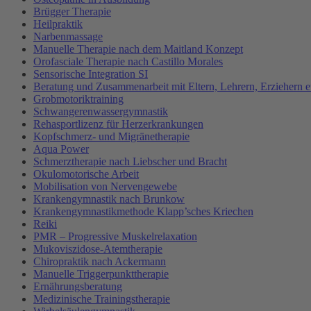
Brügger Therapie
Heilpraktik
Narbenmassage
Manuelle Therapie nach dem Maitland Konzept
Orofasciale Therapie nach Castillo Morales
Sensorische Integration SI
Beratung und Zusammenarbeit mit Eltern, Lehrern, Erziehern e
Grobmotoriktraining
Schwangerenwassergymnastik
Rehasportlizenz für Herzerkrankungen
Kopfschmerz- und Migränetherapie
Aqua Power
Schmerztherapie nach Liebscher und Bracht
Okulomotorische Arbeit
Mobilisation von Nervengewebe
Krankengymnastik nach Brunkow
Krankengymnastikmethode Klapp’sches Kriechen
Reiki
PMR – Progressive Muskelrelaxation
Mukoviszidose-Atemtherapie
Chiropraktik nach Ackermann
Manuelle Triggerpunkttherapie
Ernährungsberatung
Medizinische Trainingstherapie