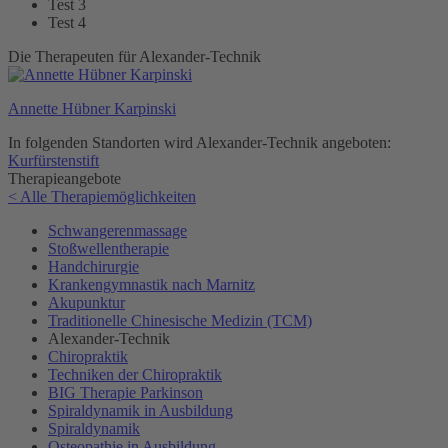
Test 3
Test 4
Die Therapeuten für Alexander-Technik
Annette Hübner Karpinski
In folgenden Standorten wird Alexander-Technik angeboten:
Kurfürstenstift
Therapieangebote
< Alle Therapiemöglichkeiten
Schwangerenmassage
Stoßwellentherapie
Handchirurgie
Krankengymnastik nach Marnitz
Akupunktur
Traditionelle Chinesische Medizin (TCM)
Alexander-Technik
Chiropraktik
Techniken der Chiropraktik
BIG Therapie Parkinson
Spiraldynamik in Ausbildung
Spiraldynamik
Osteopathie in Ausbildung