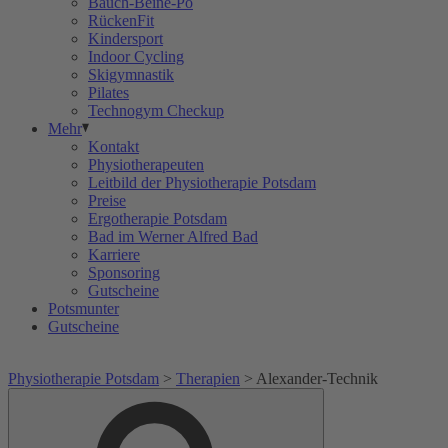
Bauch-Beine-Po
RückenFit
Kindersport
Indoor Cycling
Skigymnastik
Pilates
Technogym Checkup
Mehr
Kontakt
Physiotherapeuten
Leitbild der Physiotherapie Potsdam
Preise
Ergotherapie Potsdam
Bad im Werner Alfred Bad
Karriere
Sponsoring
Gutscheine
Potsmunter
Gutscheine
Physiotherapie Potsdam
>
Therapien
>
Alexander-Technik
Suche
Suche
nach: