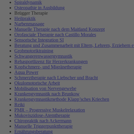
Spiraldynamik
Osteopathie in Ausbildung
Brügger Therapie
Heilpraktik
Narbenmassage
Manuelle Therapie nach dem Maitland Konzept
Orofasciale Therapie nach Castillo Morales
Sensorische Integration SI
Beratung und Zusammenarbeit mit Eltern, Lehrern, Erziehern e
Grobmotoriktraining
Schwangerenwassergymnastik
Rehasportlizenz für Herzerkrankungen
Kopfschmerz- und Migränetherapie
Aqua Power
Schmerztherapie nach Liebscher und Bracht
Okulomotorische Arbeit
Mobilisation von Nervengewebe
Krankengymnastik nach Brunkow
Krankengymnastikmethode Klapp’sches Kriechen
Reiki
PMR – Progressive Muskelrelaxation
Mukoviszidose-Atemtherapie
Chiropraktik nach Ackermann
Manuelle Triggerpunkttherapie
Ernährungsberatung