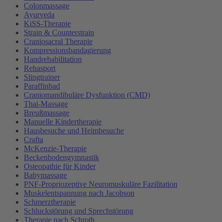
Colonmassage
Ayurveda
KiSS-Therapie
Strain & Counterstrain
Craniosacral Therapie
Kompressionsbandagierung
Handrehabilitation
Rehasport
Slingtrainer
Paraffinbad
Craniomandibuläre Dysfunktion (CMD)
Thai-Massage
Breußmassage
Manuelle Kindertherapie
Hausbesuche und Heimbesuche
Crafta
McKenzie-Therapie
Beckenbodengymnastik
Osteopathie für Kinder
Babymassage
PNF-Propriozeptive Neuromuskuläre Fazilitation
Muskelentspannung nach Jacobson
Schmerztherapie
Schluckstörung und Sprechstörung
Therapie nach Schroth