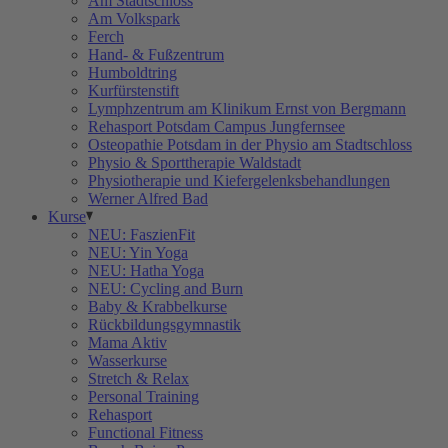
Am Stadtschloss
Am Volkspark
Ferch
Hand- & Fußzentrum
Humboldtring
Kurfürstenstift
Lymphzentrum am Klinikum Ernst von Bergmann
Rehasport Potsdam Campus Jungfernsee
Osteopathie Potsdam in der Physio am Stadtschloss
Physio & Sporttherapie Waldstadt
Physiotherapie und Kiefergelenksbehandlungen
Werner Alfred Bad
Kurse
NEU: FaszienFit
NEU: Yin Yoga
NEU: Hatha Yoga
NEU: Cycling and Burn
Baby & Krabbelkurse
Rückbildungsgymnastik
Mama Aktiv
Wasserkurse
Stretch & Relax
Personal Training
Rehasport
Functional Fitness