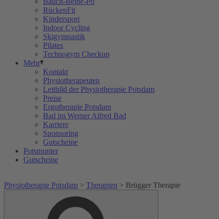
Bauch-Beine-Po
RückenFit
Kindersport
Indoor Cycling
Skigymnastik
Pilates
Technogym Checkup
Mehr
Kontakt
Physiotherapeuten
Leitbild der Physiotherapie Potsdam
Preise
Ergotherapie Potsdam
Bad im Werner Alfred Bad
Karriere
Sponsoring
Gutscheine
Potsmunter
Gutscheine
Physiotherapie Potsdam
>
Therapien
>
Brügger Therapie
Suche
Suche
nach: