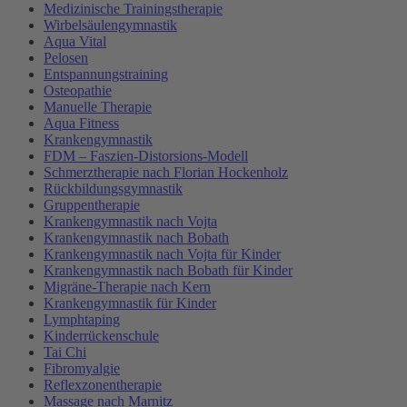
Medizinische Trainingstherapie
Wirbelsäulengymnastik
Aqua Vital
Pelosen
Entspannungstraining
Osteopathie
Manuelle Therapie
Aqua Fitness
Krankengymnastik
FDM – Faszien-Distorsions-Modell
Schmerztherapie nach Florian Hockenholz
Rückbildungsgymnastik
Gruppentherapie
Krankengymnastik nach Vojta
Krankengymnastik nach Bobath
Krankengymnastik nach Vojta für Kinder
Krankengymnastik nach Bobath für Kinder
Migräne-Therapie nach Kern
Krankengymnastik für Kinder
Lymphtaping
Kinderrückenschule
Tai Chi
Fibromyalgie
Reflexzonentherapie
Massage nach Marnitz