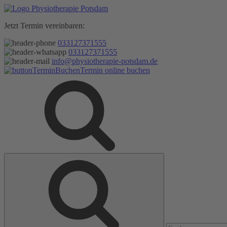
Zum
Inhalt
Jetzt Termin vereinbaren:
springen
033127371555
033127371555
info@physiotherapie-potsdam.de
Termin online buchen
Suche
Suche
nach: