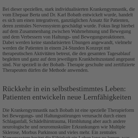
Bei dieser speziellen, stark individualisierten Krankengymnastik, die
vom Ehepaar Berta und Dr. Karl Bobath entwickelt wurde, handelt
es sich um einen integrativen, ganztäglichen Ansatz für Patienten,
deren zentrales Nervensystem geschädigt wurde. Fokus liegt hierbei
auf dem Zusammenhang zwischen Wahrnehmung und Bewegung
und dem Verbessern von Haltungs- und Bewegungsreaktionen.
Dabei werden keine standarisierten Übungen angewandt, vielmehr
werden die Patienten in einem 24-Stunden Konzept mit
therapeutischen Aktivitäten betreut, die den gesamten Tagesablauf
begleiten und ganz auf dem jeweiligen Krankheitszustand angepasst
sind. Nur speziell in der Bobath- Therapie geschulte und zertifizierte
Therapeuten dürfen die Methode anwenden.
Rückkehr in ein selbstbestimmtes Leben:
Patienten entwickeln neue Lernfähigkeiten
Die Krankengymnastik nach Bobath ist eine spezielle Therapieform
bei Bewegungs- und Haltungsstörungen verursacht durch einen
Schlaganfall, Schädelhirntrauma, Hirnblutung aber auch andere
neurologische und neuromuskuläre Erkrankungen wie Multiple
Sklerose, Morbus Parkinson und vieles mehr. Ein zentrales
Nervensystem besitzt die Fähigkeit ein Leben lang zu lernen, was