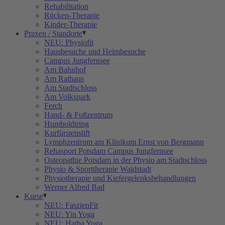
Rehabilitation
Rücken-Therapie
Kinder-Therapie
Praxen / Standorte
NEU: Physiofit
Hausbesuche und Heimbesuche
Campus Jungfernsee
Am Bahnhof
Am Rathaus
Am Stadtschloss
Am Volkspark
Ferch
Hand- & Fußzentrum
Humboldtring
Kurfürstenstift
Lymphzentrum am Klinikum Ernst von Bergmann
Rehasport Potsdam Campus Jungfernsee
Osteopathie Potsdam in der Physio am Stadtschloss
Physio & Sporttherapie Waldstadt
Physiotherapie und Kiefergelenksbehandlungen
Werner Alfred Bad
Kurse
NEU: FaszienFit
NEU: Yin Yoga
NEU: Hatha Yoga