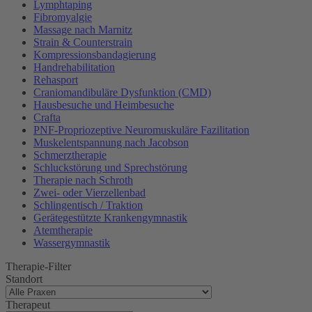
Lymphtaping
Fibromyalgie
Massage nach Marnitz
Strain & Counterstrain
Kompressionsbandagierung
Handrehabilitation
Rehasport
Craniomandibuläre Dysfunktion (CMD)
Hausbesuche und Heimbesuche
Crafta
PNF-Propriozeptive Neuromuskuläre Fazilitation
Muskelentspannung nach Jacobson
Schmerztherapie
Schluckstörung und Sprechstörung
Therapie nach Schroth
Zwei- oder Vierzellenbad
Schlingentisch / Traktion
Gerätegestützte Krankengymnastik
Atemtherapie
Wassergymnastik
Therapie-Filter
Standort
Therapeut