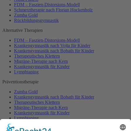
FDM – Faszien-Distorsions-Modell
Schmerztherapie nach Florian Hockenholz
Zumba Gold
Rückbildungsgymnastik
Alternative Therapien
FDM – Faszien-Distorsions-Modell
Krankengymnastik nach Vojta für Kinder
Krankengymnastik nach Bobath für Kinder
Therapeutisches Klettern
Migräne-Therapie nach Kern
Krankengymnastik für Kinder
Lymphtaping
Präventionstherapie
Zumba Gold
Krankengymnastik nach Bobath für Kinder
Therapeutisches Klettern
Migräne-Therapie nach Kern
Krankengymnastik für Kinder
Lymphtaping
Rücken Therapie