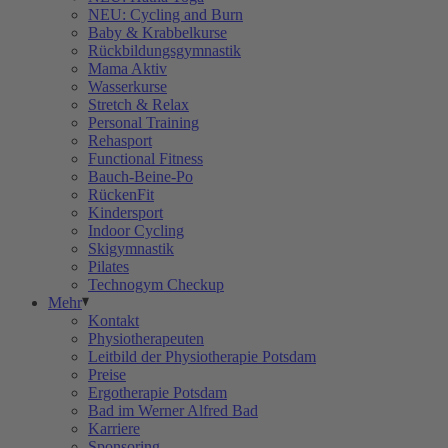
NEU: Cycling and Burn
Baby & Krabbelkurse
Rückbildungsgymnastik
Mama Aktiv
Wasserkurse
Stretch & Relax
Personal Training
Rehasport
Functional Fitness
Bauch-Beine-Po
RückenFit
Kindersport
Indoor Cycling
Skigymnastik
Pilates
Technogym Checkup
Mehr
Kontakt
Physiotherapeuten
Leitbild der Physiotherapie Potsdam
Preise
Ergotherapie Potsdam
Bad im Werner Alfred Bad
Karriere
Sponsoring