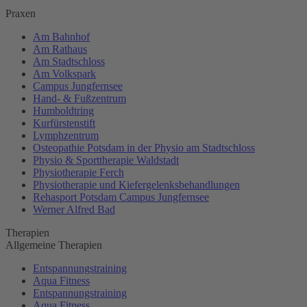
Praxen
Am Bahnhof
Am Rathaus
Am Stadtschloss
Am Volkspark
Campus Jungfernsee
Hand- & Fußzentrum
Humboldtring
Kurfürstenstift
Lymphzentrum
Osteopathie Potsdam in der Physio am Stadtschloss
Physio & Sporttherapie Waldstadt
Physiotherapie Ferch
Physiotherapie und Kiefergelenksbehandlungen
Rehasport Potsdam Campus Jungfernsee
Werner Alfred Bad
Therapien
Allgemeine Therapien
Entspannungstraining
Aqua Fitness
Entspannungstraining
Aqua Fitness