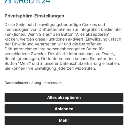
Therapeutisches Klettern
Entspannungstraining
Aqua Fitness
FDM – Faszien-Distorsions-Modell
Zumba Gold
Rückbildungsgymnastik
Kinder Therapie
Krankengymnastik nach Vojta für Kinder
Krankengymnastik nach Bobath für Kinder
Krankengymnastik für Kinder
Therapeuten
Kontakt
Karriere
Förderung
Sponsoring
Potsdamer Adventsturmblasen
Gutscheine
Impressum
Datenschutz
Alle auf dieser Webseite genannten Behandlungen & Methoden
stellen kein Heilversprechen dar.