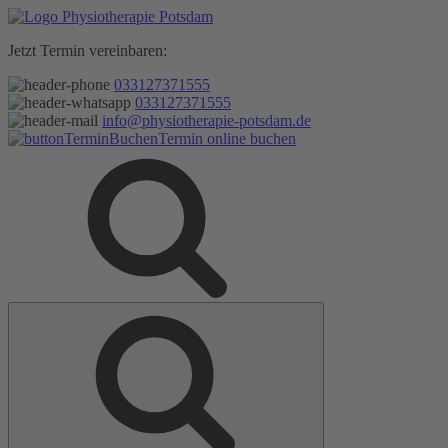
Zum
Inhalt
Jetzt Termin vereinbaren:
springen
033127371555
033127371555
info@physiotherapie-potsdam.de
Termin online buchen
Suche
Suche
nach: