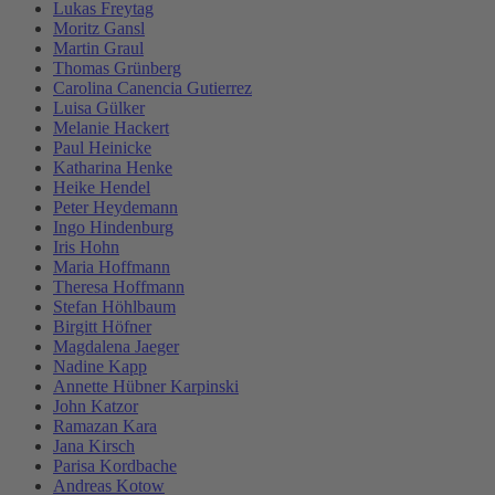
Lukas Freytag
Moritz Gansl
Martin Graul
Thomas Grünberg
Carolina Canencia Gutierrez
Luisa Gülker
Melanie Hackert
Paul Heinicke
Katharina Henke
Heike Hendel
Peter Heydemann
Ingo Hindenburg
Iris Hohn
Maria Hoffmann
Theresa Hoffmann
Stefan Höhlbaum
Birgitt Höfner
Magdalena Jaeger
Nadine Kapp
Annette Hübner Karpinski
John Katzor
Ramazan Kara
Jana Kirsch
Parisa Kordbache
Andreas Kotow