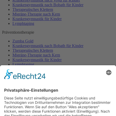
Krankengymnastik nach Vojta für Kinder
Krankengymnastik nach Bobath für Kinder
Therapeutisches Klettern
Migräne-Therapie nach Kern
Krankengymnastik für Kinder
Lymphtaping
Präventionstherapie
Zumba Gold
Krankengymnastik nach Bobath für Kinder
Therapeutisches Klettern
Migräne-Therapie nach Kern
Krankengymnastik für Kinder
Lymphtaping
Rücken Therapie
Therapeutisches Klettern
Entspannungstraining
Aqua Fitness
FDM – Faszien-Distorsions-Modell
Zumba Gold
Rückbildungsgymnastik
Kinder Therapie