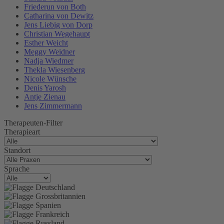
Friederun von Both
Catharina von Dewitz
Jens Liebig von Dorp
Christian Wegehaupt
Esther Weicht
Meggy Weidner
Nadja Wiedmer
Thekla Wiesenberg
Nicole Wünsche
Denis Yarosh
Antje Zienau
Jens Zimmermann
Therapeuten-Filter
Therapieart
Standort
Sprache