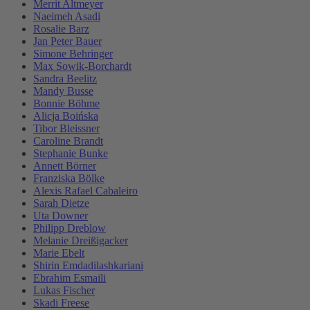
Merrit Altmeyer
Naeimeh Asadi
Rosalie Barz
Jan Peter Bauer
Simone Behringer
Max Sowik-Borchardt
Sandra Beelitz
Mandy Busse
Bonnie Böhme
Alicja Boińska
Tibor Bleissner
Caroline Brandt
Stephanie Bunke
Annett Börner
Franziska Bölke
Alexis Rafael Cabaleiro
Sarah Dietze
Uta Downer
Philipp Dreblow
Melanie Dreißigacker
Marie Ebelt
Shirin Emdadilashkariani
Ebrahim Esmaili
Lukas Fischer
Skadi Freese