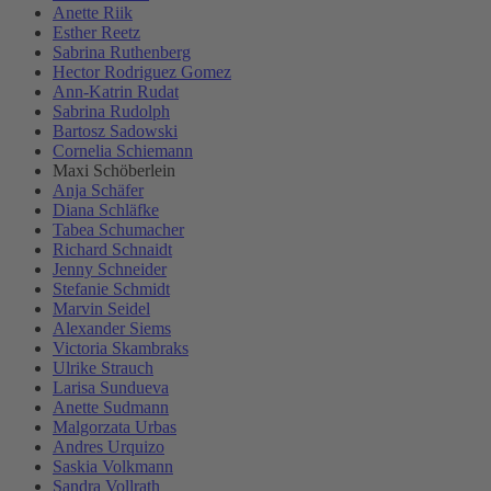
Anette Riik
Esther Reetz
Sabrina Ruthenberg
Hector Rodriguez Gomez
Ann-Katrin Rudat
Sabrina Rudolph
Bartosz Sadowski
Cornelia Schiemann
Maxi Schöberlein
Anja Schäfer
Diana Schläfke
Tabea Schumacher
Richard Schnaidt
Jenny Schneider
Stefanie Schmidt
Marvin Seidel
Alexander Siems
Victoria Skambraks
Ulrike Strauch
Larisa Sundueva
Anette Sudmann
Malgorzata Urbas
Andres Urquizo
Saskia Volkmann
Sandra Vollrath