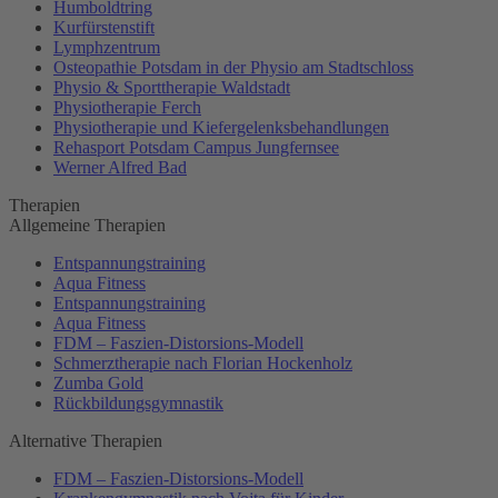
Humboldtring
Kurfürstenstift
Lymphzentrum
Osteopathie Potsdam in der Physio am Stadtschloss
Physio & Sporttherapie Waldstadt
Physiotherapie Ferch
Physiotherapie und Kiefergelenksbehandlungen
Rehasport Potsdam Campus Jungfernsee
Werner Alfred Bad
Therapien
Allgemeine Therapien
Entspannungstraining
Aqua Fitness
Entspannungstraining
Aqua Fitness
FDM – Faszien-Distorsions-Modell
Schmerztherapie nach Florian Hockenholz
Zumba Gold
Rückbildungsgymnastik
Alternative Therapien
FDM – Faszien-Distorsions-Modell