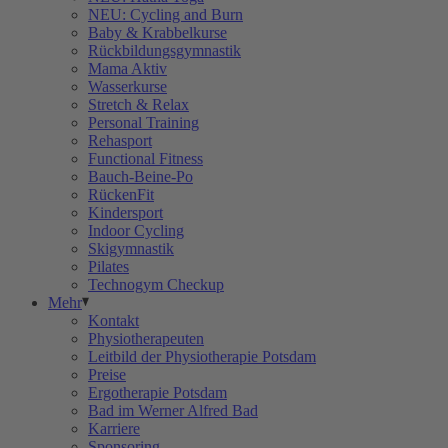
NEU: Cycling and Burn
Baby & Krabbelkurse
Rückbildungsgymnastik
Mama Aktiv
Wasserkurse
Stretch & Relax
Personal Training
Rehasport
Functional Fitness
Bauch-Beine-Po
RückenFit
Kindersport
Indoor Cycling
Skigymnastik
Pilates
Technogym Checkup
Mehr
Kontakt
Physiotherapeuten
Leitbild der Physiotherapie Potsdam
Preise
Ergotherapie Potsdam
Bad im Werner Alfred Bad
Karriere
Sponsoring