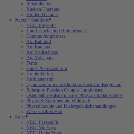
Rehabilitation
Rücken-Therapie
Kinder-Therapie
Praxen / Standorte
NEU: Physiofit
Hausbesuche und Heimbesuche
Campus Jungfernsee
Am Bahnhof
Am Rathaus
Am Stadtschloss
Am Volkspark
Ferch
Hand- & Fußzentrum
Humboldtring
Kurfürstenstift
Lymphzentrum am Klinikum Ernst von Bergmann
Rehasport Potsdam Campus Jungfernsee
Osteopathie Potsdam in der Physio am Stadtschloss
Physio & Sporttherapie Waldstadt
Physiotherapie und Kiefergelenksbehandlungen
Werner Alfred Bad
Kurse
NEU: FaszienFit
NEU: Yin Yoga
NEU: Hatha Yoga