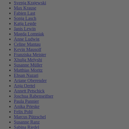
Svenja Krajewski
Max Krause
Fabien Last
Sonja Lasch
Katja Legde
Janis Lewin
Magda Lomniak
Anne Ludwig
Celine Mantau
Kevin Mausolf
Franziska Meister
Xhulja Melyshi
Susanne Müller
Matthias Moritz
Ehsan Nazari
Ariane Oberender
Anja Oertel
Annett Petschick
Joschua Rabenseifner
Paula Pannier
Anika Prieske
Felix Pohl
Marcus Pützschel
Susanne Ranz
Sabina Riedel