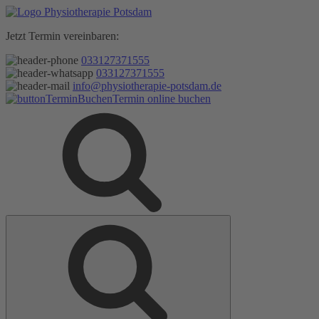
Zum
Inhalt
Jetzt Termin vereinbaren:
springen
033127371555
033127371555
info@physiotherapie-potsdam.de
Termin online buchen
Suche
Suche
nach: