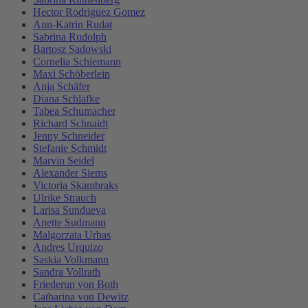
Hector Rodriguez Gomez
Ann-Katrin Rudat
Sabrina Rudolph
Bartosz Sadowski
Cornelia Schiemann
Maxi Schöberlein
Anja Schäfer
Diana Schläfke
Tabea Schumacher
Richard Schnaidt
Jenny Schneider
Stefanie Schmidt
Marvin Seidel
Alexander Siems
Victoria Skambraks
Ulrike Strauch
Larisa Sundueva
Anette Sudmann
Malgorzata Urbas
Andres Urquizo
Saskia Volkmann
Sandra Vollrath
Friederun von Both
Catharina von Dewitz