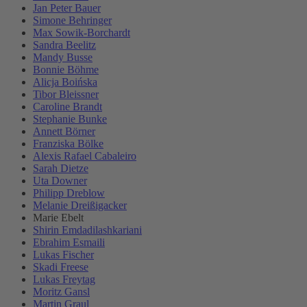
Jan Peter Bauer
Simone Behringer
Max Sowik-Borchardt
Sandra Beelitz
Mandy Busse
Bonnie Böhme
Alicja Boińska
Tibor Bleissner
Caroline Brandt
Stephanie Bunke
Annett Börner
Franziska Bölke
Alexis Rafael Cabaleiro
Sarah Dietze
Uta Downer
Philipp Dreblow
Melanie Dreißigacker
Marie Ebelt
Shirin Emdadilashkariani
Ebrahim Esmaili
Lukas Fischer
Skadi Freese
Lukas Freytag
Moritz Gansl
Martin Graul