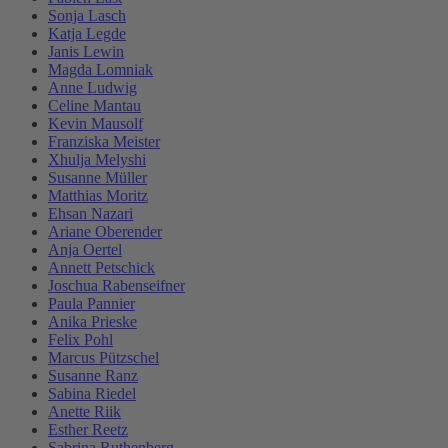
Sonja Lasch
Katja Legde
Janis Lewin
Magda Lomniak
Anne Ludwig
Celine Mantau
Kevin Mausolf
Franziska Meister
Xhulja Melyshi
Susanne Müller
Matthias Moritz
Ehsan Nazari
Ariane Oberender
Anja Oertel
Annett Petschick
Joschua Rabenseifner
Paula Pannier
Anika Prieske
Felix Pohl
Marcus Pützschel
Susanne Ranz
Sabina Riedel
Anette Riik
Esther Reetz
Sabrina Ruthenberg