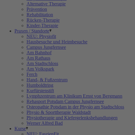
Alternative Therapie
Prävention
Rehabilitation
Rücken-Therapie
Kinder-Therapie
Praxen / Standorte
NEU: Physiofit
Hausbesuche und Heimbesuche
Campus Jungfernsee
Am Bahnhof
Am Rathaus
Am Stadtschloss
Am Volkspark
Ferch
Hand- & Fußzentrum
Humboldtring
Kurfürstenstift
Lymphzentrum am Klinikum Ernst von Bergmann
Rehasport Potsdam Campus Jungfernsee
Osteopathie Potsdam in der Physio am Stadtschloss
Physio & Sporttherapie Waldstadt
Physiotherapie und Kiefergelenksbehandlungen
Werner Alfred Bad
Kurse
NEU: FaszienFit