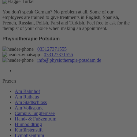
You don't speak German? No problem at all.
Some of our
employees are trained to give treatments in English, Spanish,
French, Russian, Polish, Farsi and Turkish. Feel free to ask for the
therapist of your choice when making an appointment.
Physiotherapie Potsdam
033127371555
033127371555
info@physiotherapie-potsdam.de
Praxen
Am Bahnhof
Am Rathaus
Am Stadtschloss
Am Volkspark
Campus Jungfernsee
Hand- & Fußzentrum
Humboldtring
Kurfürstenstift
Lymphzentrum