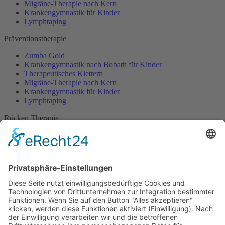
Migräne-Therapie nach Kern
Krankengymnastik für Kinder
Lymphtaping
Präventionstherapie
Zumba Gold
Krankengymnastik nach Bobath für Kinder
Therapeutisches Klettern
Migräne-Therapie nach Kern
Krankengymnastik für Kinder
Lymphtaping
Rücken Therapie
Therapeutisches Klettern
Entspannungstraining
Aqua Fitness
FDM – Faszien-Distorsions-Modell
Zumba Gold
Rückbildungsgymnastik
Kinder Therapie
Krankengymnastik nach Vojta für Kinder
Krankengymnastik nach Bobath für Kinder