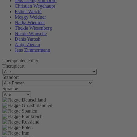
Jens Liebig von Dorp
Christian Wegehaupt
Esther Weicht
Meggy Weidner
Nadja Wiedmer
Thekla Wiesenberg
Nicole Wünsche
Denis Yarosh
Antje Zienau
Jens Zimmermann
Therapeuten-Filter
Therapieart
Standort
Sprache