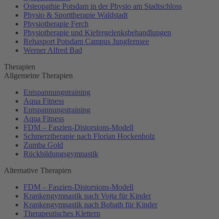
Osteopathie Potsdam in der Physio am Stadtschloss
Physio & Sporttherapie Waldstadt
Physiotherapie Ferch
Physiotherapie und Kiefergelenksbehandlungen
Rehasport Potsdam Campus Jungfernsee
Werner Alfred Bad
Therapien
Allgemeine Therapien
Entspannungstraining
Aqua Fitness
Entspannungstraining
Aqua Fitness
FDM – Faszien-Distorsions-Modell
Schmerztherapie nach Florian Hockenholz
Zumba Gold
Rückbildungsgymnastik
Alternative Therapien
FDM – Faszien-Distorsions-Modell
Krankengymnastik nach Vojta für Kinder
Krankengymnastik nach Bobath für Kinder
Therapeutisches Klettern