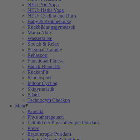
NEU: Yin Yoga
NEU: Hatha Yoga
NEU: Cycling and Burn
Baby & Krabbelkurse
Rückbildungsgymnastik
Mama Aktiv
Wasserkurse
Stretch & Relax
Personal Training
Rehasport
Functional Fitness
Bauch-Beine-Po
RückenFit
Kindersport
Indoor Cycling
Skigymnastik
Pilates
Technogym Checkup
Mehr
Kontakt
Physiotherapeuten
Leitbild der Physiotherapie Potsdam
Preise
Ergotherapie Potsdam
Bad im Werner Alfred Bad