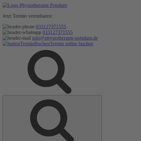
Zum
Inhalt
Jetzt Termin vereinbaren:
springen
033127371555
033127371555
info@physiotherapie-potsdam.de
Termin online buchen
Suche
Suche
nach: