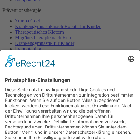
Präventionstherapie
Zumba Gold
Krankengymnastik nach Bobath für Kinder
Therapeutisches Klettern
Migräne-Therapie nach Kern
Krankengymnastik für Kinder
Lymphtaping
Rücken Therapie
Therapeutisches Klettern
Entspannungstraining
Aqua Fitness
FDM – Faszien-Distorsions-Modell
Zumba Gold
Rückbildungsgymnastik
Kinder Therapie
Krankengymnastik nach Vojta für Kinder
Krankengymnastik nach Bobath für Kinder
Krankengymnastik für Kinder