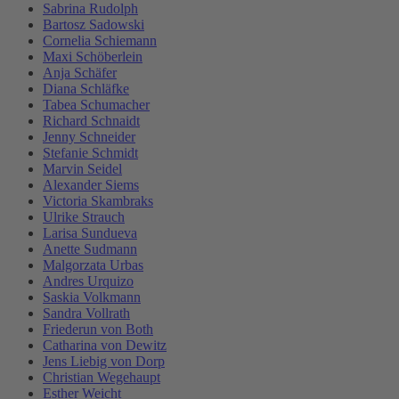
Sabrina Rudolph
Bartosz Sadowski
Cornelia Schiemann
Maxi Schöberlein
Anja Schäfer
Diana Schläfke
Tabea Schumacher
Richard Schnaidt
Jenny Schneider
Stefanie Schmidt
Marvin Seidel
Alexander Siems
Victoria Skambraks
Ulrike Strauch
Larisa Sundueva
Anette Sudmann
Malgorzata Urbas
Andres Urquizo
Saskia Volkmann
Sandra Vollrath
Friederun von Both
Catharina von Dewitz
Jens Liebig von Dorp
Christian Wegehaupt
Esther Weicht