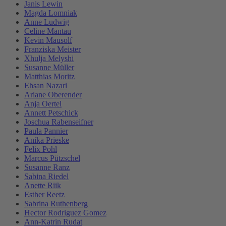
Janis Lewin
Magda Lomniak
Anne Ludwig
Celine Mantau
Kevin Mausolf
Franziska Meister
Xhulja Melyshi
Susanne Müller
Matthias Moritz
Ehsan Nazari
Ariane Oberender
Anja Oertel
Annett Petschick
Joschua Rabenseifner
Paula Pannier
Anika Prieske
Felix Pohl
Marcus Pützschel
Susanne Ranz
Sabina Riedel
Anette Riik
Esther Reetz
Sabrina Ruthenberg
Hector Rodriguez Gomez
Ann-Katrin Rudat