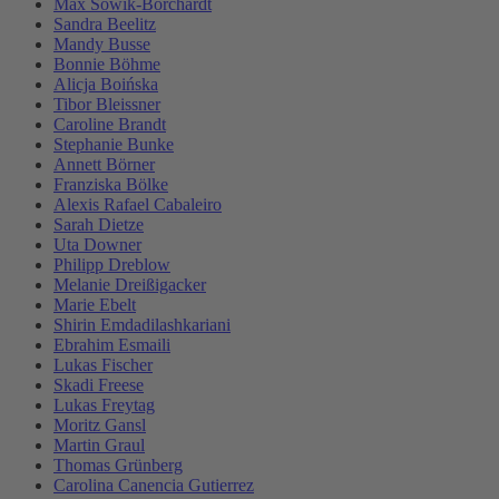
Max Sowik-Borchardt
Sandra Beelitz
Mandy Busse
Bonnie Böhme
Alicja Boińska
Tibor Bleissner
Caroline Brandt
Stephanie Bunke
Annett Börner
Franziska Bölke
Alexis Rafael Cabaleiro
Sarah Dietze
Uta Downer
Philipp Dreblow
Melanie Dreißigacker
Marie Ebelt
Shirin Emdadilashkariani
Ebrahim Esmaili
Lukas Fischer
Skadi Freese
Lukas Freytag
Moritz Gansl
Martin Graul
Thomas Grünberg
Carolina Canencia Gutierrez