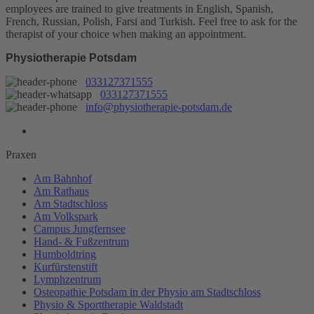
employees are trained to give treatments in English, Spanish,
French, Russian, Polish, Farsi and Turkish. Feel free to ask for the
therapist of your choice when making an appointment.
Physiotherapie Potsdam
033127371555
033127371555
info@physiotherapie-potsdam.de
Praxen
Am Bahnhof
Am Rathaus
Am Stadtschloss
Am Volkspark
Campus Jungfernsee
Hand- & Fußzentrum
Humboldtring
Kurfürstenstift
Lymphzentrum
Osteopathie Potsdam in der Physio am Stadtschloss
Physio & Sporttherapie Waldstadt