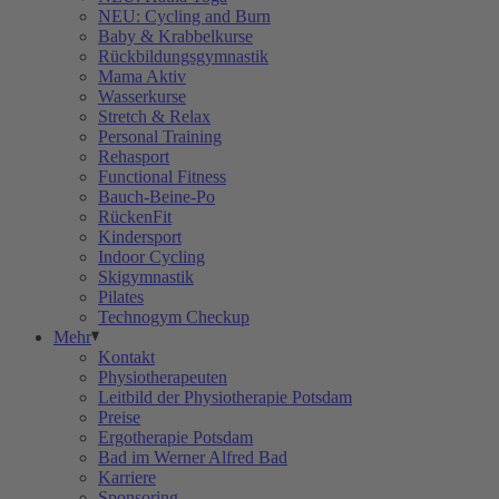
NEU: Cycling and Burn
Baby & Krabbelkurse
Rückbildungsgymnastik
Mama Aktiv
Wasserkurse
Stretch & Relax
Personal Training
Rehasport
Functional Fitness
Bauch-Beine-Po
RückenFit
Kindersport
Indoor Cycling
Skigymnastik
Pilates
Technogym Checkup
Mehr
Kontakt
Physiotherapeuten
Leitbild der Physiotherapie Potsdam
Preise
Ergotherapie Potsdam
Bad im Werner Alfred Bad
Karriere
Sponsoring