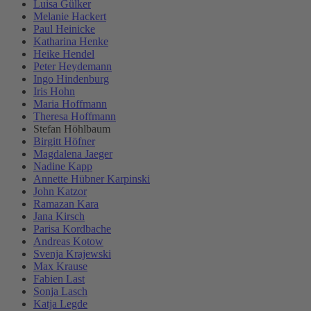
Luisa Gülker
Melanie Hackert
Paul Heinicke
Katharina Henke
Heike Hendel
Peter Heydemann
Ingo Hindenburg
Iris Hohn
Maria Hoffmann
Theresa Hoffmann
Stefan Höhlbaum
Birgitt Höfner
Magdalena Jaeger
Nadine Kapp
Annette Hübner Karpinski
John Katzor
Ramazan Kara
Jana Kirsch
Parisa Kordbache
Andreas Kotow
Svenja Krajewski
Max Krause
Fabien Last
Sonja Lasch
Katja Legde