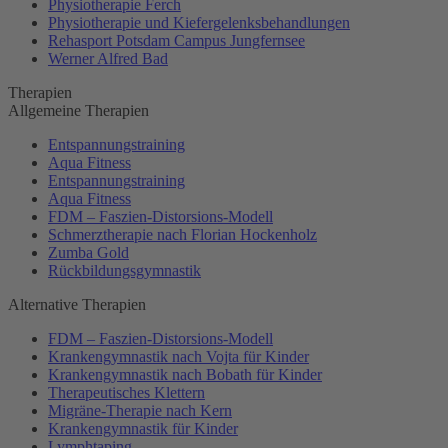
Physiotherapie Ferch
Physiotherapie und Kiefergelenksbehandlungen
Rehasport Potsdam Campus Jungfernsee
Werner Alfred Bad
Therapien
Allgemeine Therapien
Entspannungstraining
Aqua Fitness
Entspannungstraining
Aqua Fitness
FDM – Faszien-Distorsions-Modell
Schmerztherapie nach Florian Hockenholz
Zumba Gold
Rückbildungsgymnastik
Alternative Therapien
FDM – Faszien-Distorsions-Modell
Krankengymnastik nach Vojta für Kinder
Krankengymnastik nach Bobath für Kinder
Therapeutisches Klettern
Migräne-Therapie nach Kern
Krankengymnastik für Kinder
Lymphtaping