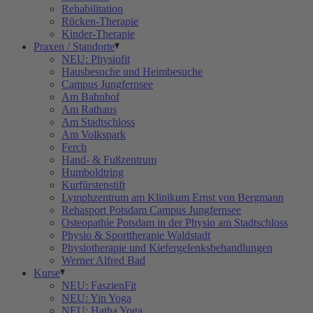
Rehabilitation
Rücken-Therapie
Kinder-Therapie
Praxen / Standorte
NEU: Physiofit
Hausbesuche und Heimbesuche
Campus Jungfernsee
Am Bahnhof
Am Rathaus
Am Stadtschloss
Am Volkspark
Ferch
Hand- & Fußzentrum
Humboldtring
Kurfürstenstift
Lymphzentrum am Klinikum Ernst von Bergmann
Rehasport Potsdam Campus Jungfernsee
Osteopathie Potsdam in der Physio am Stadtschloss
Physio & Sporttherapie Waldstadt
Physiotherapie und Kiefergelenksbehandlungen
Werner Alfred Bad
Kurse
NEU: FaszienFit
NEU: Yin Yoga
NEU: Hatha Yoga