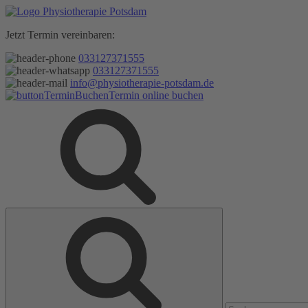
Zum
Inhalt
Jetzt Termin vereinbaren:
springen
033127371555
033127371555
info@physiotherapie-potsdam.de
Termin online buchen
Suche
Suche
nach: