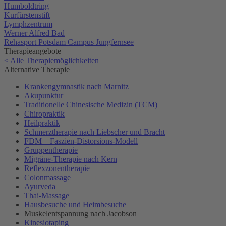
Humboldtring
Kurfürstenstift
Lymphzentrum
Werner Alfred Bad
Rehasport Potsdam Campus Jungfernsee
Therapieangebote
< Alle Therapiemöglichkeiten
Alternative Therapie
Krankengymnastik nach Marnitz
Akupunktur
Traditionelle Chinesische Medizin (TCM)
Chiropraktik
Heilpraktik
Schmerztherapie nach Liebscher und Bracht
FDM – Faszien-Distorsions-Modell
Gruppentherapie
Migräne-Therapie nach Kern
Reflexzonentherapie
Colonmassage
Ayurveda
Thai-Massage
Hausbesuche und Heimbesuche
Muskelentspannung nach Jacobson
Kinesiotaping