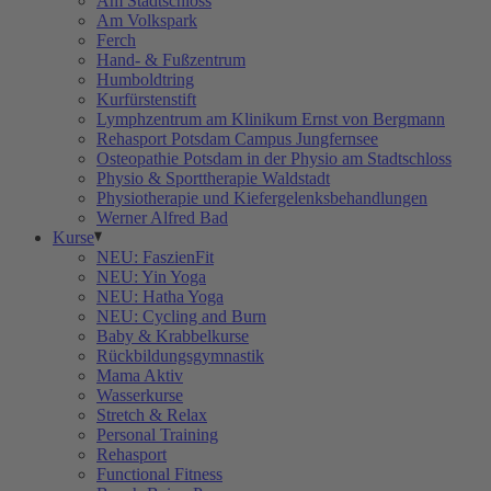
Am Stadtschloss
Am Volkspark
Ferch
Hand- & Fußzentrum
Humboldtring
Kurfürstenstift
Lymphzentrum am Klinikum Ernst von Bergmann
Rehasport Potsdam Campus Jungfernsee
Osteopathie Potsdam in der Physio am Stadtschloss
Physio & Sporttherapie Waldstadt
Physiotherapie und Kiefergelenksbehandlungen
Werner Alfred Bad
Kurse
NEU: FaszienFit
NEU: Yin Yoga
NEU: Hatha Yoga
NEU: Cycling and Burn
Baby & Krabbelkurse
Rückbildungsgymnastik
Mama Aktiv
Wasserkurse
Stretch & Relax
Personal Training
Rehasport
Functional Fitness