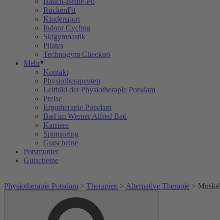
Bauch-Beine-Po
RückenFit
Kindersport
Indoor Cycling
Skigymnastik
Pilates
Technogym Checkup
Mehr
Kontakt
Physiotherapeuten
Leitbild der Physiotherapie Potsdam
Preise
Ergotherapie Potsdam
Bad im Werner Alfred Bad
Karriere
Sponsoring
Gutscheine
Potsmunter
Gutscheine
Physiotherapie Potsdam
>
Therapien
>
Alternative Therapie
>
Muskel
Suche
Suche
nach: