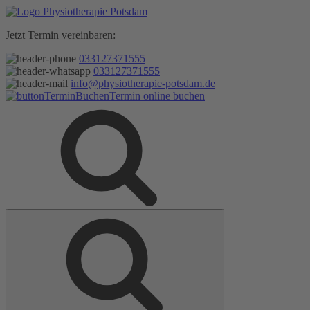
Zum
Inhalt
Jetzt Termin vereinbaren:
springen
033127371555
033127371555
info@physiotherapie-potsdam.de
Termin online buchen
Suche
Suche
nach: