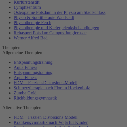
Kurfürstenstift
Lymphzentrum
Osteopathie Potsdam in der Physio am Stadtschloss
Physio & Sporttherapie Waldstadt
Physiotherapie Ferch
Physiotherapie und Kiefergelenksbehandlungen
Rehasport Potsdam Campus Jungfernsee
Werner Alfred Bad
Therapien
Allgemeine Therapien
Entspannungstraining
Aqua Fitness
Entspannungstraining
Aqua Fitness
FDM – Faszien-Distorsions-Modell
Schmerztherapie nach Florian Hockenholz
Zumba Gold
Rückbildungsgymnastik
Alternative Therapien
FDM – Faszien-Distorsions-Modell
Krankengymnastik nach Vojta für Kinder