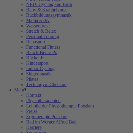
NEU: Cycling and Burn
Baby & Krabbelkurse
Rückbildungsgymnastik
Mama Aktiv
Wasserkurse
Stretch & Relax
Personal Training
Rehasport
Functional Fitness
Bauch-Beine-Po
RückenFit
Kindersport
Indoor Cycling
Skigymnastik
Pilates
Technogym Checkup
Mehr
Kontakt
Physiotherapeuten
Leitbild der Physiotherapie Potsdam
Preise
Ergotherapie Potsdam
Bad im Werner Alfred Bad
Karriere
Sponsoring