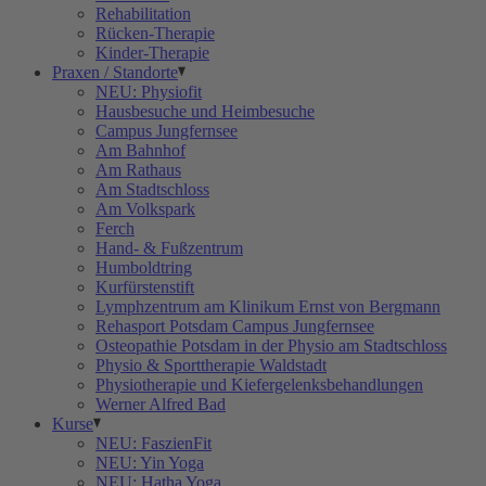
Rehabilitation
Rücken-Therapie
Kinder-Therapie
Praxen / Standorte
NEU: Physiofit
Hausbesuche und Heimbesuche
Campus Jungfernsee
Am Bahnhof
Am Rathaus
Am Stadtschloss
Am Volkspark
Ferch
Hand- & Fußzentrum
Humboldtring
Kurfürstenstift
Lymphzentrum am Klinikum Ernst von Bergmann
Rehasport Potsdam Campus Jungfernsee
Osteopathie Potsdam in der Physio am Stadtschloss
Physio & Sporttherapie Waldstadt
Physiotherapie und Kiefergelenksbehandlungen
Werner Alfred Bad
Kurse
NEU: FaszienFit
NEU: Yin Yoga
NEU: Hatha Yoga