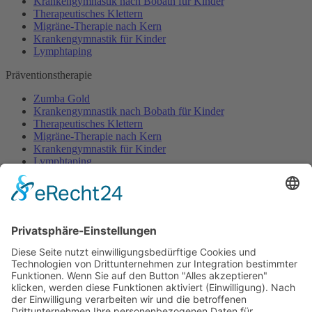
Krankengymnastik nach Bobath für Kinder
Therapeutisches Klettern
Migräne-Therapie nach Kern
Krankengymnastik für Kinder
Lymphtaping
Präventionstherapie
Zumba Gold
Krankengymnastik nach Bobath für Kinder
Therapeutisches Klettern
Migräne-Therapie nach Kern
Krankengymnastik für Kinder
Lymphtaping
Rücken Therapie
Therapeutisches Klettern
Entspannungstraining
Aqua Fitness
FDM – Faszien-Distorsions-Modell
Zumba Gold
Rückbildungsgymnastik
Kinder Therapie