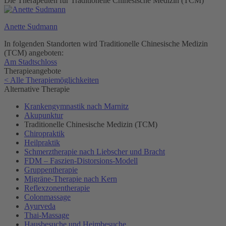
Die Therapeuten für Traditionelle Chinesische Medizin (TCM)
Anette Sudmann
In folgenden Standorten wird Traditionelle Chinesische Medizin
(TCM) angeboten:
Am Stadtschloss
Therapieangebote
< Alle Therapiemöglichkeiten
Alternative Therapie
Krankengymnastik nach Marnitz
Akupunktur
Traditionelle Chinesische Medizin (TCM)
Chiropraktik
Heilpraktik
Schmerztherapie nach Liebscher und Bracht
FDM – Faszien-Distorsions-Modell
Gruppentherapie
Migräne-Therapie nach Kern
Reflexzonentherapie
Colonmassage
Ayurveda
Thai-Massage
Hausbesuche und Heimbesuche