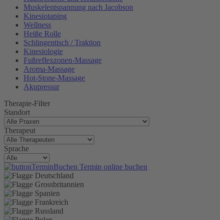
Muskelentspannung nach Jacobson
Kinesiotaping
Wellness
Heiße Rolle
Schlingentisch / Traktion
Kinesiologie
Fußreflexzonen-Massage
Aroma-Massage
Hot-Stone-Massage
Akupressur
Therapie-Filter
Standort
Therapeut
Sprache
Termin online buchen