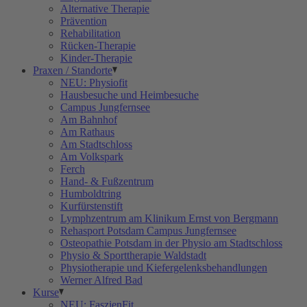
Alternative Therapie
Prävention
Rehabilitation
Rücken-Therapie
Kinder-Therapie
Praxen / Standorte
NEU: Physiofit
Hausbesuche und Heimbesuche
Campus Jungfernsee
Am Bahnhof
Am Rathaus
Am Stadtschloss
Am Volkspark
Ferch
Hand- & Fußzentrum
Humboldtring
Kurfürstenstift
Lymphzentrum am Klinikum Ernst von Bergmann
Rehasport Potsdam Campus Jungfernsee
Osteopathie Potsdam in der Physio am Stadtschloss
Physio & Sporttherapie Waldstadt
Physiotherapie und Kiefergelenksbehandlungen
Werner Alfred Bad
Kurse
NEU: FaszienFit