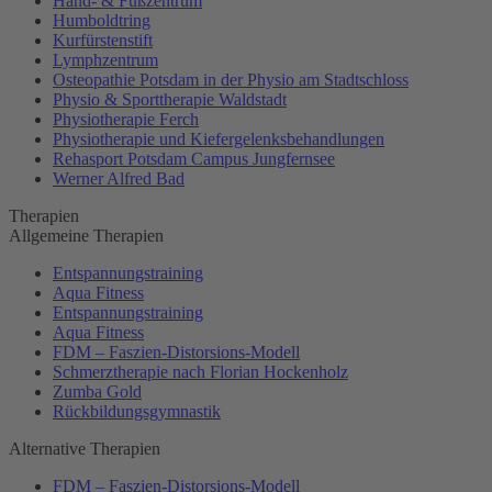
Hand- & Fußzentrum
Humboldtring
Kurfürstenstift
Lymphzentrum
Osteopathie Potsdam in der Physio am Stadtschloss
Physio & Sporttherapie Waldstadt
Physiotherapie Ferch
Physiotherapie und Kiefergelenksbehandlungen
Rehasport Potsdam Campus Jungfernsee
Werner Alfred Bad
Therapien
Allgemeine Therapien
Entspannungstraining
Aqua Fitness
Entspannungstraining
Aqua Fitness
FDM – Faszien-Distorsions-Modell
Schmerztherapie nach Florian Hockenholz
Zumba Gold
Rückbildungsgymnastik
Alternative Therapien
FDM – Faszien-Distorsions-Modell