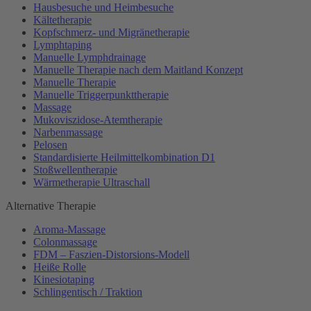
Hausbesuche und Heimbesuche
Kältetherapie
Kopfschmerz- und Migränetherapie
Lymphtaping
Manuelle Lymphdrainage
Manuelle Therapie nach dem Maitland Konzept
Manuelle Therapie
Manuelle Triggerpunkttherapie
Massage
Mukoviszidose-Atemtherapie
Narbenmassage
Pelosen
Standardisierte Heilmittelkombination D1
Stoßwellentherapie
Wärmetherapie Ultraschall
Alternative Therapie
Aroma-Massage
Colonmassage
FDM – Faszien-Distorsions-Modell
Heiße Rolle
Kinesiotaping
Schlingentisch / Traktion