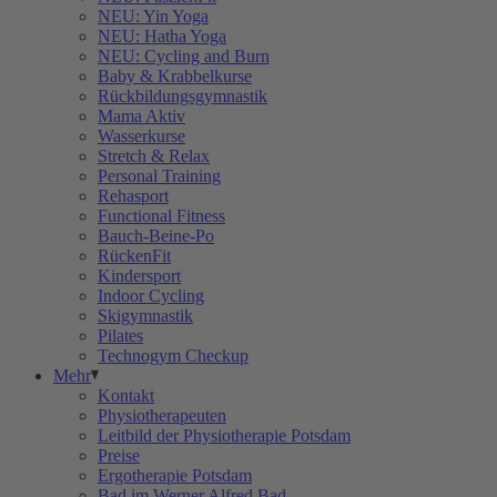
NEU: Yin Yoga
NEU: Hatha Yoga
NEU: Cycling and Burn
Baby & Krabbelkurse
Rückbildungsgymnastik
Mama Aktiv
Wasserkurse
Stretch & Relax
Personal Training
Rehasport
Functional Fitness
Bauch-Beine-Po
RückenFit
Kindersport
Indoor Cycling
Skigymnastik
Pilates
Technogym Checkup
Mehr
Kontakt
Physiotherapeuten
Leitbild der Physiotherapie Potsdam
Preise
Ergotherapie Potsdam
Bad im Werner Alfred Bad