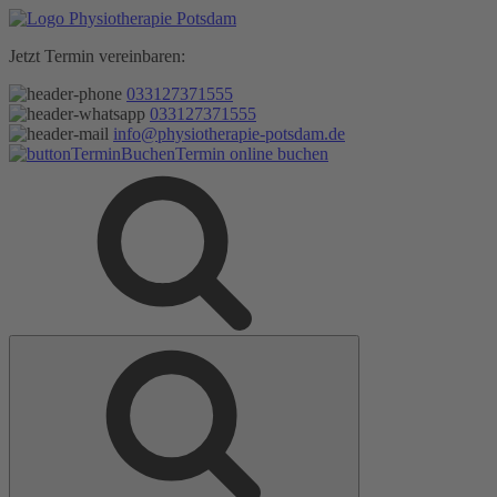
Zum
Inhalt
Jetzt Termin vereinbaren:
springen
033127371555
033127371555
info@physiotherapie-potsdam.de
Termin online buchen
Suche
Suche
nach: