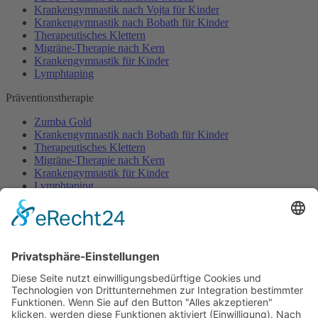
Krankengymnastik nach Vojta für Kinder
Krankengymnastik nach Bobath für Kinder
Therapeutisches Klettern
Migräne-Therapie nach Kern
Krankengymnastik für Kinder
Lymphtaping
Präventionstherapie
Zumba Gold
Krankengymnastik nach Bobath für Kinder
Therapeutisches Klettern
Migräne-Therapie nach Kern
Krankengymnastik für Kinder
Lymphtaping
Rücken Therapie
Therapeutisches Klettern
Entspannungstraining
Aqua Fitness
FDM – Faszien-Distorsions-Modell
Zumba Gold
Rückbildungsgymnastik