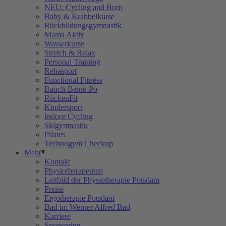
NEU: Cycling and Burn
Baby & Krabbelkurse
Rückbildungsgymnastik
Mama Aktiv
Wasserkurse
Stretch & Relax
Personal Training
Rehasport
Functional Fitness
Bauch-Beine-Po
RückenFit
Kindersport
Indoor Cycling
Skigymnastik
Pilates
Technogym Checkup
Mehr
Kontakt
Physiotherapeuten
Leitbild der Physiotherapie Potsdam
Preise
Ergotherapie Potsdam
Bad im Werner Alfred Bad
Karriere
Sponsoring