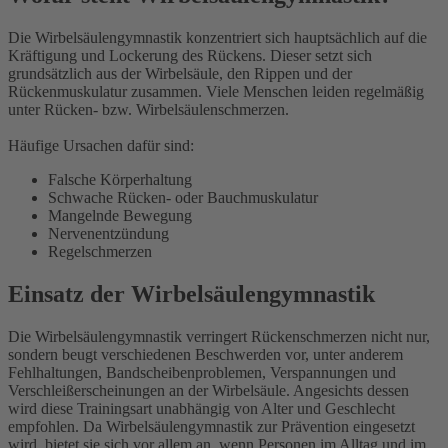
Die Wirbelsäulengymnastik konzentriert sich hauptsächlich auf die
Kräftigung und Lockerung des Rückens. Dieser setzt sich
grundsätzlich aus der Wirbelsäule, den Rippen und der
Rückenmuskulatur zusammen. Viele Menschen leiden regelmäßig
unter Rücken- bzw. Wirbelsäulenschmerzen.
Häufige Ursachen dafür sind:
Falsche Körperhaltung
Schwache Rücken- oder Bauchmuskulatur
Mangelnde Bewegung
Nervenentzündung
Regelschmerzen
Einsatz der Wirbelsäulengymnastik
Die Wirbelsäulengymnastik verringert Rückenschmerzen nicht nur,
sondern beugt verschiedenen Beschwerden vor, unter anderem
Fehlhaltungen, Bandscheibenproblemen, Verspannungen und
Verschleißerscheinungen an der Wirbelsäule. Angesichts dessen
wird diese Trainingsart unabhängig von Alter und Geschlecht
empfohlen. Da Wirbelsäulengymnastik zur Prävention eingesetzt
wird, bietet sie sich vor allem an, wenn Personen im Alltag und im