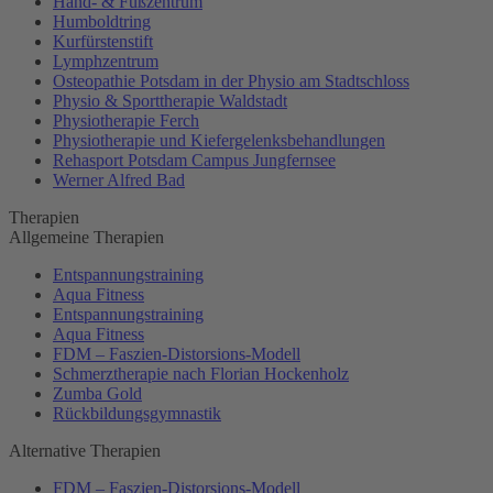
Hand- & Fußzentrum
Humboldtring
Kurfürstenstift
Lymphzentrum
Osteopathie Potsdam in der Physio am Stadtschloss
Physio & Sporttherapie Waldstadt
Physiotherapie Ferch
Physiotherapie und Kiefergelenksbehandlungen
Rehasport Potsdam Campus Jungfernsee
Werner Alfred Bad
Therapien
Allgemeine Therapien
Entspannungstraining
Aqua Fitness
Entspannungstraining
Aqua Fitness
FDM – Faszien-Distorsions-Modell
Schmerztherapie nach Florian Hockenholz
Zumba Gold
Rückbildungsgymnastik
Alternative Therapien
FDM – Faszien-Distorsions-Modell