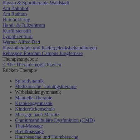
Physio & Sporttherapie Waldstadt
Am Bahnhof
Am Rathaus
Humboldtring
Hand- & Fußzentrum
Kurfürstenstift
Lymphzentrum
Werner Alfred Bad
Physiotherapie und Kiefergelenksbehandlungen
Rehasport Potsdam Campus Jungfernsee
Therapieangebote
< Alle Therapiemöglichkeiten
Rücken-Therapie
Spiraldynamik
Medizinische Trainingstherapie
Wirbelsäulengymnastik
Manuelle Therapie
Krankengymnastik
Kinderrückenschule
Massage nach Marnitz
Craniomandibuläre Dysfunktion (CMD)
Thai-Massage
Breußmassage
Hausbesuche und Heimbesuche