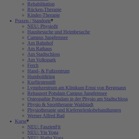
Rehabilitation
Rücken-Therapie
Kinder-Therapie
Praxen / Standorte
NEU: Physiofit
Hausbesuche und Heimbesuche
Campus Jungfernsee
Am Bahnhof
Am Rathaus
Am Stadtschloss
Am Volkspark
Ferch
Hand- & Fußzentrum
Humboldtring
Kurfürstenstift
Lymphzentrum am Klinikum Ernst von Bergmann
Rehasport Potsdam Campus Jungfernsee
Osteopathie Potsdam in der Physio am Stadtschloss
Physio & Sporttherapie Waldstadt
Physiotherapie und Kiefergelenksbehandlungen
Werner Alfred Bad
Kurse
NEU: FaszienFit
NEU: Yin Yoga
NEU: Hatha Yoga