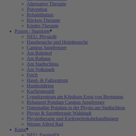
Alternative Therapie
Prävention
Rehabilitation
Rücken-Therapie
Kinder-Therapie
Praxen / Standorte
NEU: Physiofit
Hausbesuche und Heimbesuche
Campus Jungfernsee
Am Bahnhof
Am Rathaus
Am Stadtschloss
Am Volkspark
Ferch
Hand- & Fußzentrum
Humboldtring
Kurfürstenstift
Lymphzentrum am Klinikum Ernst von Bergmann
Rehasport Potsdam Campus Jungfernsee
Osteopathie Potsdam in der Physio am Stadtschloss
Physio & Sporttherapie Waldstadt
Physiotherapie und Kiefergelenksbehandlungen
Werner Alfred Bad
Kurse
NEU: FaszienFit