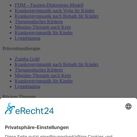
FDM – Faszien-Distorsions-Modell
Krankengymnastik nach Vojta für Kinder
Krankengymnastik nach Bobath für Kinder
Therapeutisches Klettern
Migräne-Therapie nach Kern
Krankengymnastik für Kinder
Lymphtaping
Präventionstherapie
Zumba Gold
Krankengymnastik nach Bobath für Kinder
Therapeutisches Klettern
Migräne-Therapie nach Kern
Krankengymnastik für Kinder
Lymphtaping
Rücken Therapie
Therapeutisches Klettern
Entspannungstraining
Aqua Fitness
FDM – Faszien-Distorsions-Modell
Zumba Gold
Rückbildungsgymnastik