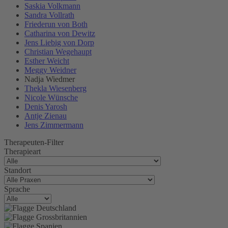
Saskia Volkmann
Sandra Vollrath
Friederun von Both
Catharina von Dewitz
Jens Liebig von Dorp
Christian Wegehaupt
Esther Weicht
Meggy Weidner
Nadja Wiedmer
Thekla Wiesenberg
Nicole Wünsche
Denis Yarosh
Antje Zienau
Jens Zimmermann
Therapeuten-Filter
Therapieart
Standort
Sprache