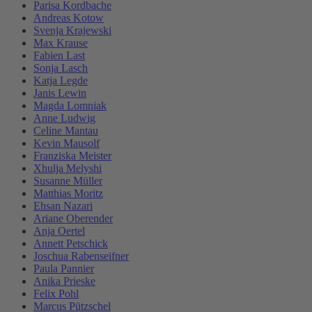
Parisa Kordbache
Andreas Kotow
Svenja Krajewski
Max Krause
Fabien Last
Sonja Lasch
Katja Legde
Janis Lewin
Magda Lomniak
Anne Ludwig
Celine Mantau
Kevin Mausolf
Franziska Meister
Xhulja Melyshi
Susanne Müller
Matthias Moritz
Ehsan Nazari
Ariane Oberender
Anja Oertel
Annett Petschick
Joschua Rabenseifner
Paula Pannier
Anika Prieske
Felix Pohl
Marcus Pützschel