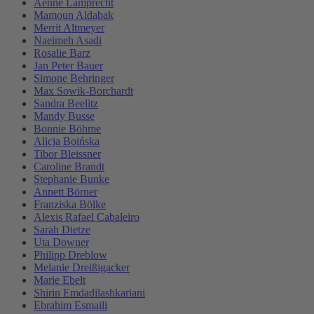
Aenne Lamprecht
Mamoun Aldabak
Merrit Altmeyer
Naeimeh Asadi
Rosalie Barz
Jan Peter Bauer
Simone Behringer
Max Sowik-Borchardt
Sandra Beelitz
Mandy Busse
Bonnie Böhme
Alicja Boińska
Tibor Bleissner
Caroline Brandt
Stephanie Bunke
Annett Börner
Franziska Bölke
Alexis Rafael Cabaleiro
Sarah Dietze
Uta Downer
Philipp Dreblow
Melanie Dreißigacker
Marie Ebelt
Shirin Emdadilashkariani
Ebrahim Esmaili