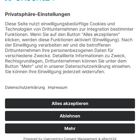
Aqua Fitness
FDM – Faszien-Distorsions-Modell
Zumba Gold
Rückbildungsgymnastik
Kinder Therapie
Krankengymnastik nach Vojta für Kinder
Krankengymnastik nach Bobath für Kinder
Krankengymnastik für Kinder
Therapeuten
Kontakt
Karriere
Förderung
Sponsoring
Potsdamer Adventsturmblasen
Gutscheine
Impressum
Datenschutz
Alle auf dieser Webseite genannten Behandlungen & Methoden
stellen kein Heilversprechen dar.