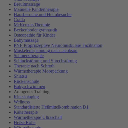
Breußmassage
Manuelle Kindertherapie
Hausbesuche und Heimbesuche
Crafta
McKenzie-Therapie
Beckenbodengymnastik
Osteopathie für Kinder
Babymassage
PNF-Propriozeptive Neuromuskuläre Fazilitation
Muskelentspannung nach Jacobson
Schmerztherapie
Schluckstörung und Sprechstörung
Therapie nach Schroth
Wärmetherapie Moorpackung
Shiatsu
Rückenschule
Babyschwimmen
Autogenes Training
Kinesiotaping
Wellness
Standardisierte Heilmittelkombination D1
Kältetherapie
Wärmetherapie Ultraschall
Heiße Rolle
Wärmetherapie