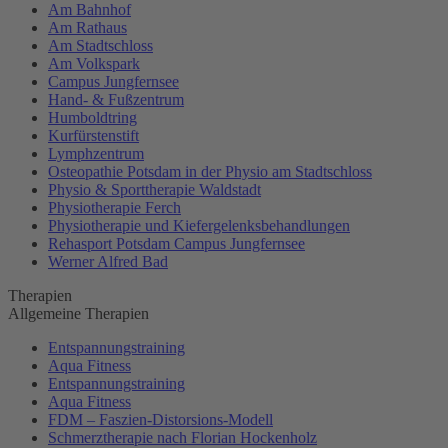
Am Bahnhof
Am Rathaus
Am Stadtschloss
Am Volkspark
Campus Jungfernsee
Hand- & Fußzentrum
Humboldtring
Kurfürstenstift
Lymphzentrum
Osteopathie Potsdam in der Physio am Stadtschloss
Physio & Sporttherapie Waldstadt
Physiotherapie Ferch
Physiotherapie und Kiefergelenksbehandlungen
Rehasport Potsdam Campus Jungfernsee
Werner Alfred Bad
Therapien
Allgemeine Therapien
Entspannungstraining
Aqua Fitness
Entspannungstraining
Aqua Fitness
FDM – Faszien-Distorsions-Modell
Schmerztherapie nach Florian Hockenholz