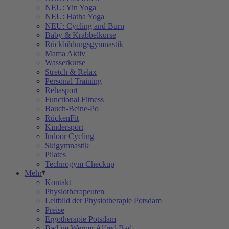
NEU: Yin Yoga
NEU: Hatha Yoga
NEU: Cycling and Burn
Baby & Krabbelkurse
Rückbildungsgymnastik
Mama Aktiv
Wasserkurse
Stretch & Relax
Personal Training
Rehasport
Functional Fitness
Bauch-Beine-Po
RückenFit
Kindersport
Indoor Cycling
Skigymnastik
Pilates
Technogym Checkup
Mehr
Kontakt
Physiotherapeuten
Leitbild der Physiotherapie Potsdam
Preise
Ergotherapie Potsdam
Bad im Werner Alfred Bad