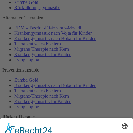
Zumba Gold
Rückbildungsgymnastik
Alternative Therapien
FDM – Faszien-Distorsions-Modell
Krankengymnastik nach Vojta für Kinder
Krankengymnastik nach Bobath für Kinder
Therapeutisches Klettern
Migräne-Therapie nach Kern
Krankengymnastik für Kinder
Lymphtaping
Präventionstherapie
Zumba Gold
Krankengymnastik nach Bobath für Kinder
Therapeutisches Klettern
Migräne-Therapie nach Kern
Krankengymnastik für Kinder
Lymphtaping
Rücken Therapie
Therapeutisches Klettern
Entspannungstraining