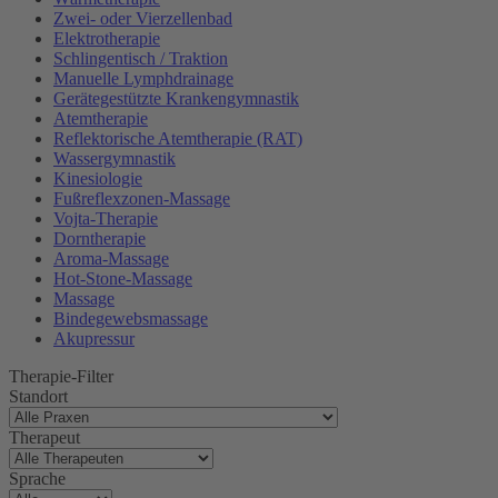
Zwei- oder Vierzellenbad
Elektrotherapie
Schlingentisch / Traktion
Manuelle Lymphdrainage
Gerätegestützte Krankengymnastik
Atemtherapie
Reflektorische Atemtherapie (RAT)
Wassergymnastik
Kinesiologie
Fußreflexzonen-Massage
Vojta-Therapie
Dorntherapie
Aroma-Massage
Hot-Stone-Massage
Massage
Bindegewebsmassage
Akupressur
Therapie-Filter
Standort
Therapeut
Sprache