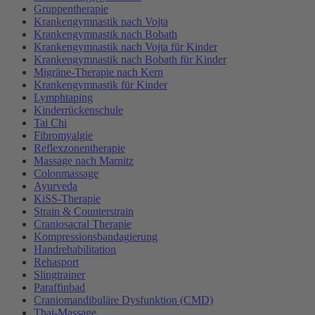
Gruppentherapie
Krankengymnastik nach Vojta
Krankengymnastik nach Bobath
Krankengymnastik nach Vojta für Kinder
Krankengymnastik nach Bobath für Kinder
Migräne-Therapie nach Kern
Krankengymnastik für Kinder
Lymphtaping
Kinderrückenschule
Tai Chi
Fibromyalgie
Reflexzonentherapie
Massage nach Marnitz
Colonmassage
Ayurveda
KiSS-Therapie
Strain & Counterstrain
Craniosacral Therapie
Kompressionsbandagierung
Handrehabilitation
Rehasport
Slingtrainer
Paraffinbad
Craniomandibuläre Dysfunktion (CMD)
Thai-Massage