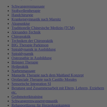
Schwangerenmassage
Stoßwellentherapie
Handchirurgie
Krankengymnastik nach Marnitz
Akupunktur
Traditionelle Chinesische Medizin (TCM)
Alexander-Technik
Chiropraktik
Techniken der Chiropraktik
BIG Therapie Parkinson
Spiraldynamik in Ausbildung
Spiraldynamik
Osteopathie in Ausbildung
Brügger Therapie
Heilpraktik
Narbenmassage
Manuelle Therapie nach dem Maitland Konzept
Orofasciale Therapie nach Castillo Morales
Sensorische Integration SI
Beratung und Zusammenarbeit mit Eltern, Lehrern, Erziehern
etc.
Grobmotoriktraining
Schwangerenwassergymnastik
Rehasportlizenz für Herzerkrankungen