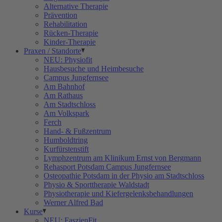
Alternative Therapie
Prävention
Rehabilitation
Rücken-Therapie
Kinder-Therapie
Praxen / Standorte
NEU: Physiofit
Hausbesuche und Heimbesuche
Campus Jungfernsee
Am Bahnhof
Am Rathaus
Am Stadtschloss
Am Volkspark
Ferch
Hand- & Fußzentrum
Humboldtring
Kurfürstenstift
Lymphzentrum am Klinikum Ernst von Bergmann
Rehasport Potsdam Campus Jungfernsee
Osteopathie Potsdam in der Physio am Stadtschloss
Physio & Sporttherapie Waldstadt
Physiotherapie und Kiefergelenksbehandlungen
Werner Alfred Bad
Kurse
NEU: FaszienFit