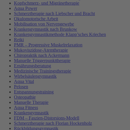
Kopfschmerz- und Migränetherapie
Aqua Power
Schmerztherapie nach Liebscher und Bracht
Okulomotorische Arbeit
Mobilisation von Nervengewebe
Krankengymnastik nach Brunkow
Krankengymnastikmethode Klapp’sches Kriechen
Reiki
PMR – Progressive Muskelrelaxation
Mukoviszidose-Atemtherapie
Chiropraktik nach Ackermann
Manuelle Triggerpunkttherapie
Ernährungsberatung
Medizinische Trainingstherapie
Wirbelsäulengymnastik
Aqua Vital
Pelosen
Entspannungstraining
Osteopathie
Manuelle Therapie
Aqua Fitness
Krankengymnastik
FDM – Faszien-Distorsions-Modell
Schmerztherapie nach Florian Hockenholz
Rückbildungsgymnastik