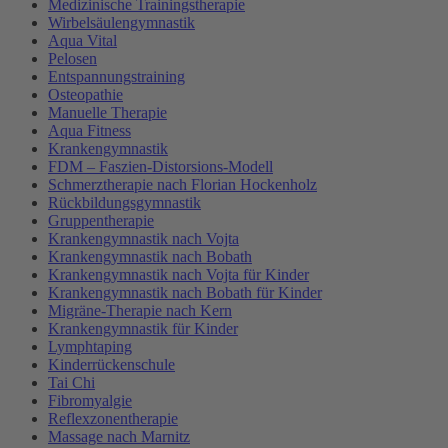
Medizinische Trainingstherapie
Wirbelsäulengymnastik
Aqua Vital
Pelosen
Entspannungstraining
Osteopathie
Manuelle Therapie
Aqua Fitness
Krankengymnastik
FDM – Faszien-Distorsions-Modell
Schmerztherapie nach Florian Hockenholz
Rückbildungsgymnastik
Gruppentherapie
Krankengymnastik nach Vojta
Krankengymnastik nach Bobath
Krankengymnastik nach Vojta für Kinder
Krankengymnastik nach Bobath für Kinder
Migräne-Therapie nach Kern
Krankengymnastik für Kinder
Lymphtaping
Kinderrückenschule
Tai Chi
Fibromyalgie
Reflexzonentherapie
Massage nach Marnitz