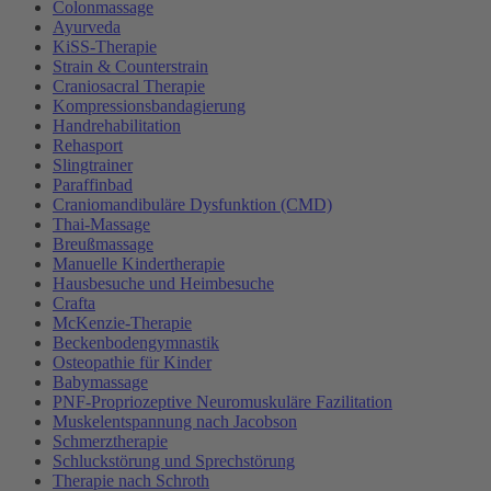
Colonmassage
Ayurveda
KiSS-Therapie
Strain & Counterstrain
Craniosacral Therapie
Kompressionsbandagierung
Handrehabilitation
Rehasport
Slingtrainer
Paraffinbad
Craniomandibuläre Dysfunktion (CMD)
Thai-Massage
Breußmassage
Manuelle Kindertherapie
Hausbesuche und Heimbesuche
Crafta
McKenzie-Therapie
Beckenbodengymnastik
Osteopathie für Kinder
Babymassage
PNF-Propriozeptive Neuromuskuläre Fazilitation
Muskelentspannung nach Jacobson
Schmerztherapie
Schluckstörung und Sprechstörung
Therapie nach Schroth