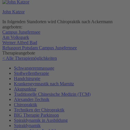
John Katzor
In folgenden Standorten wird Chiropraktik nach Ackermann
angeboten:
Campus Jungfernsee
Am Volkspark
Werner Alfred Bad
Rehasport Potsdam Campus Jungfernsee
Therapieangebote
< Alle Therapiemöglichkeiten
Schwangerenmassage
Stoßwellentherapie
Handchirurgie
Krankengymnastik nach Marnitz
Akupunktur
Traditionelle Chinesische Medizin (TCM)
Alexander-Technik
Chiropraktik
Techniken der Chiropraktik
BIG Therapie Parkinson
Spiraldynamik in Ausbildung
Spiraldynamik