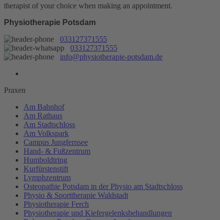
therapist of your choice when making an appointment.
Physiotherapie Potsdam
033127371555
033127371555
info@physiotherapie-potsdam.de
Praxen
Am Bahnhof
Am Rathaus
Am Stadtschloss
Am Volkspark
Campus Jungfernsee
Hand- & Fußzentrum
Humboldtring
Kurfürstenstift
Lymphzentrum
Osteopathie Potsdam in der Physio am Stadtschloss
Physio & Sporttherapie Waldstadt
Physiotherapie Ferch
Physiotherapie und Kiefergelenksbehandlungen