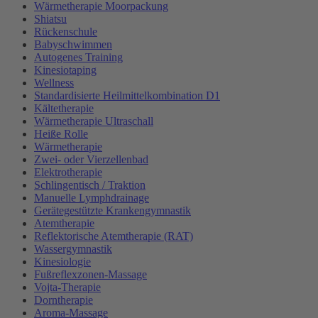
Wärmetherapie Moorpackung
Shiatsu
Rückenschule
Babyschwimmen
Autogenes Training
Kinesiotaping
Wellness
Standardisierte Heilmittelkombination D1
Kältetherapie
Wärmetherapie Ultraschall
Heiße Rolle
Wärmetherapie
Zwei- oder Vierzellenbad
Elektrotherapie
Schlingentisch / Traktion
Manuelle Lymphdrainage
Gerätegestützte Krankengymnastik
Atemtherapie
Reflektorische Atemtherapie (RAT)
Wassergymnastik
Kinesiologie
Fußreflexzonen-Massage
Vojta-Therapie
Dorntherapie
Aroma-Massage