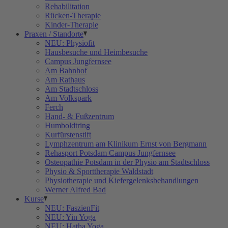
Rehabilitation
Rücken-Therapie
Kinder-Therapie
Praxen / Standorte
NEU: Physiofit
Hausbesuche und Heimbesuche
Campus Jungfernsee
Am Bahnhof
Am Rathaus
Am Stadtschloss
Am Volkspark
Ferch
Hand- & Fußzentrum
Humboldtring
Kurfürstenstift
Lymphzentrum am Klinikum Ernst von Bergmann
Rehasport Potsdam Campus Jungfernsee
Osteopathie Potsdam in der Physio am Stadtschloss
Physio & Sporttherapie Waldstadt
Physiotherapie und Kiefergelenksbehandlungen
Werner Alfred Bad
Kurse
NEU: FaszienFit
NEU: Yin Yoga
NEU: Hatha Yoga