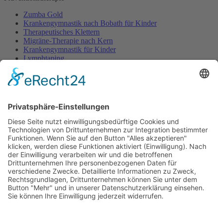
Zumba Gold
Krankengymnastik nach Bobath für Kinder
Therapeutisches Klettern
Migräne-Therapie nach Kern
Krankengymnastik für Kinder
Lymphtaping
Rücken Therapie
Therapeutisches Klettern
Entspannungstraining
Aqua Fitness
FDM – Faszien-Distorsions-Modell
Zumba Gold
Rückbildungsgymnastik
Kinder Therapie
Krankengymnastik nach Vojta für Kinder
Krankengymnastik nach Bobath für Kinder
Krankengymnastik für Kinder
Therapeuten
Kontakt