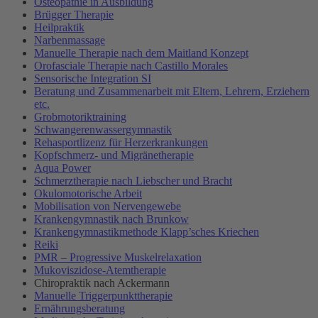
Osteopathie in Ausbildung
Brügger Therapie
Heilpraktik
Narbenmassage
Manuelle Therapie nach dem Maitland Konzept
Orofasciale Therapie nach Castillo Morales
Sensorische Integration SI
Beratung und Zusammenarbeit mit Eltern, Lehrern, Erziehern
etc.
Grobmotoriktraining
Schwangerenwassergymnastik
Rehasportlizenz für Herzerkrankungen
Kopfschmerz- und Migränetherapie
Aqua Power
Schmerztherapie nach Liebscher und Bracht
Okulomotorische Arbeit
Mobilisation von Nervengewebe
Krankengymnastik nach Brunkow
Krankengymnastikmethode Klapp’sches Kriechen
Reiki
PMR – Progressive Muskelrelaxation
Mukoviszidose-Atemtherapie
Chiropraktik nach Ackermann
Manuelle Triggerpunkttherapie
Ernährungsberatung