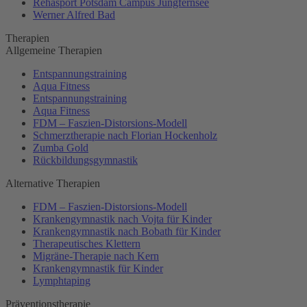
Rehasport Potsdam Campus Jungfernsee
Werner Alfred Bad
Therapien
Allgemeine Therapien
Entspannungstraining
Aqua Fitness
Entspannungstraining
Aqua Fitness
FDM – Faszien-Distorsions-Modell
Schmerztherapie nach Florian Hockenholz
Zumba Gold
Rückbildungsgymnastik
Alternative Therapien
FDM – Faszien-Distorsions-Modell
Krankengymnastik nach Vojta für Kinder
Krankengymnastik nach Bobath für Kinder
Therapeutisches Klettern
Migräne-Therapie nach Kern
Krankengymnastik für Kinder
Lymphtaping
Präventionstherapie