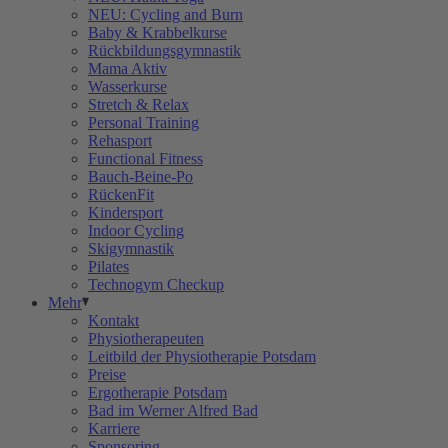
NEU: Cycling and Burn
Baby & Krabbelkurse
Rückbildungsgymnastik
Mama Aktiv
Wasserkurse
Stretch & Relax
Personal Training
Rehasport
Functional Fitness
Bauch-Beine-Po
RückenFit
Kindersport
Indoor Cycling
Skigymnastik
Pilates
Technogym Checkup
Mehr
Kontakt
Physiotherapeuten
Leitbild der Physiotherapie Potsdam
Preise
Ergotherapie Potsdam
Bad im Werner Alfred Bad
Karriere
Sponsoring