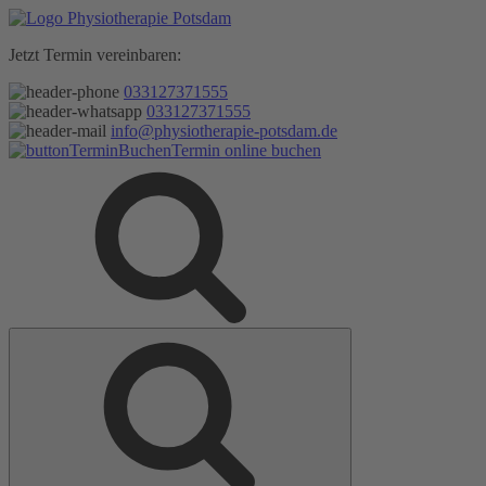
Zum
Inhalt
Jetzt Termin vereinbaren:
springen
033127371555
033127371555
info@physiotherapie-potsdam.de
Termin online buchen
Suche
Suche
nach: