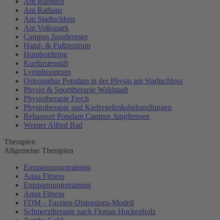
Am Bahnhof
Am Rathaus
Am Stadtschloss
Am Volkspark
Campus Jungfernsee
Hand- & Fußzentrum
Humboldtring
Kurfürstenstift
Lymphzentrum
Osteopathie Potsdam in der Physio am Stadtschloss
Physio & Sporttherapie Waldstadt
Physiotherapie Ferch
Physiotherapie und Kiefergelenksbehandlungen
Rehasport Potsdam Campus Jungfernsee
Werner Alfred Bad
Therapien
Allgemeine Therapien
Entspannungstraining
Aqua Fitness
Entspannungstraining
Aqua Fitness
FDM – Faszien-Distorsions-Modell
Schmerztherapie nach Florian Hockenholz