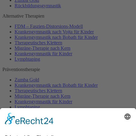
Zumba Gold
Rückbildungsgymnastik
Alternative Therapien
FDM – Faszien-Distorsions-Modell
Krankengymnastik nach Vojta für Kinder
Krankengymnastik nach Bobath für Kinder
Therapeutisches Klettern
Migräne-Therapie nach Kern
Krankengymnastik für Kinder
Lymphtaping
Präventionstherapie
Zumba Gold
Krankengymnastik nach Bobath für Kinder
Therapeutisches Klettern
Migräne-Therapie nach Kern
Krankengymnastik für Kinder
Lymphtaping
Rücken Therapie
Therapeutisches Klettern
Entspannungstraining