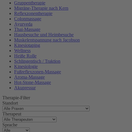
Gruppentherapie
Migräne-Therapie nach Kern
Reflexzonentherapie
Colonmassage
Ayurveda
Thai-Massage
Hausbesuche und Heimbesuche
Muskelentspannung nach Jacobson
Kinesiotaping
Wellness
Heiße Rolle
Schlingentisch / Traktion
Kinesiologie
Fußreflexzonen-Massage
Aroma-Massage
Hot-Stone-Massage
Akupressur
Therapie-Filter
Standort
Therapeut
Sprache