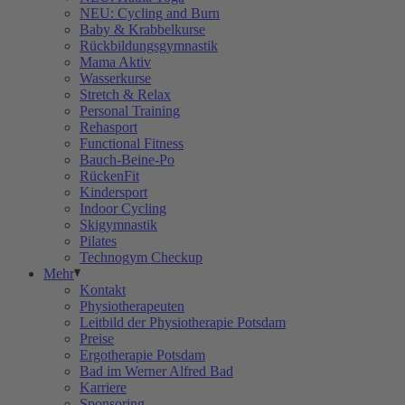
NEU: Cycling and Burn
Baby & Krabbelkurse
Rückbildungsgymnastik
Mama Aktiv
Wasserkurse
Stretch & Relax
Personal Training
Rehasport
Functional Fitness
Bauch-Beine-Po
RückenFit
Kindersport
Indoor Cycling
Skigymnastik
Pilates
Technogym Checkup
Mehr
Kontakt
Physiotherapeuten
Leitbild der Physiotherapie Potsdam
Preise
Ergotherapie Potsdam
Bad im Werner Alfred Bad
Karriere
Sponsoring