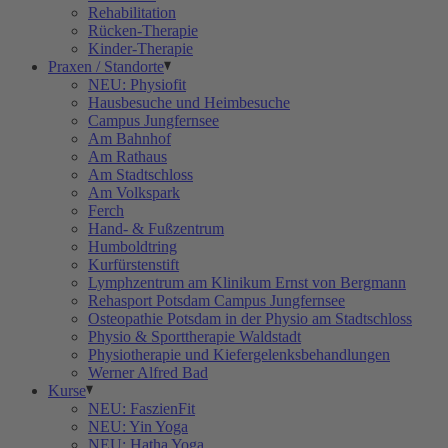
Rehabilitation
Rücken-Therapie
Kinder-Therapie
Praxen / Standorte
NEU: Physiofit
Hausbesuche und Heimbesuche
Campus Jungfernsee
Am Bahnhof
Am Rathaus
Am Stadtschloss
Am Volkspark
Ferch
Hand- & Fußzentrum
Humboldtring
Kurfürstenstift
Lymphzentrum am Klinikum Ernst von Bergmann
Rehasport Potsdam Campus Jungfernsee
Osteopathie Potsdam in der Physio am Stadtschloss
Physio & Sporttherapie Waldstadt
Physiotherapie und Kiefergelenksbehandlungen
Werner Alfred Bad
Kurse
NEU: FaszienFit
NEU: Yin Yoga
NEU: Hatha Yoga