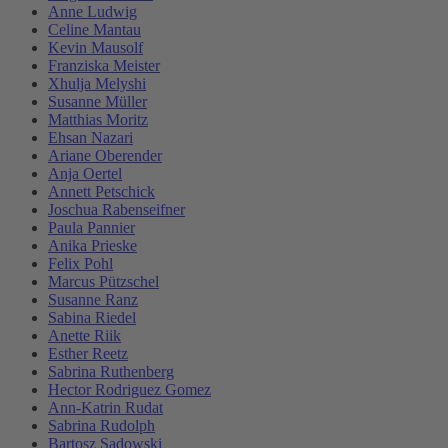
Anne Ludwig
Celine Mantau
Kevin Mausolf
Franziska Meister
Xhulja Melyshi
Susanne Müller
Matthias Moritz
Ehsan Nazari
Ariane Oberender
Anja Oertel
Annett Petschick
Joschua Rabenseifner
Paula Pannier
Anika Prieske
Felix Pohl
Marcus Pützschel
Susanne Ranz
Sabina Riedel
Anette Riik
Esther Reetz
Sabrina Ruthenberg
Hector Rodriguez Gomez
Ann-Katrin Rudat
Sabrina Rudolph
Bartosz Sadowski