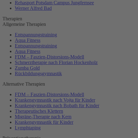
Rehasport Potsdam Campus Jungfernsee
Werner Alfred Bad
Therapien
Allgemeine Therapien
Entspannungstraining
Aqua Fitness
Entspannungstraining
Aqua Fitness
FDM – Faszien-Distorsions-Modell
Schmerztherapie nach Florian Hockenholz
Zumba Gold
Rückbildungsgymnastik
Alternative Therapien
FDM – Faszien-Distorsions-Modell
Krankengymnastik nach Vojta für Kinder
Krankengymnastik nach Bobath für Kinder
Therapeutisches Klettern
Migräne-Therapie nach Kern
Krankengymnastik für Kinder
Lymphtaping