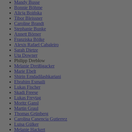
Mandy Busse
Bonnie Böhme
Alicja Boińska
Tibor Bleissner
Caroline Brandt
Stephanie Bunke
Annett Börner
Franziska Bölke
Alexis Rafael Cabaleiro
Sarah Dietze
Uta Downer
Philipp Dreblow
Melanie Dreißigacker
Marie Ebelt
Shirin Emdadilashkariani
Ebrahim Esmaili
Lukas Fischer
Skadi Freese
Lukas Freytag
Moritz Gansl
Martin Graul
Thomas Grünberg
Carolina Canencia Gutierrez
Luisa Gülker
Melanie Hackert