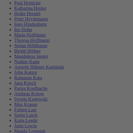
Paul Heinicke
Katharina Henke
Heike Hendel
Peter Heydemann
Ingo Hindenburg
Iris Hohn
Maria Hoffmann
Theresa Hoffmann
Stefan Höhlbaum
Birgitt Höfner
Magdalena Jaeger
Nadine Kapp
Annette Hübner Karpinski
John Katzor
Ramazan Kara
Jana Kirsch
Parisa Kordbache
Andreas Kotow
Svenja Krajewski
Max Krause
Fabien Last
Sonja Lasch
Katja Legde
Janis Lewin
Magda Lomniak