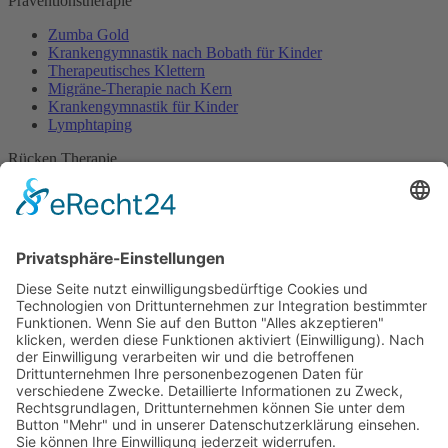
Präventionstherapie
Zumba Gold
Krankengymnastik nach Bobath für Kinder
Therapeutisches Klettern
Migräne-Therapie nach Kern
Krankengymnastik für Kinder
Lymphtaping
Rücken Therapie
Therapeutisches Klettern
Entspannungstraining
Aqua Fitness
FDM – Faszien-Distorsions-Modell
Zumba Gold
Rückbildungsgymnastik
Kinder Therapie
Krankengymnastik nach Vojta für Kinder
Krankengymnastik nach Bobath für Kinder
Krankengymnastik für Kinder
Therapeuten
Kontakt