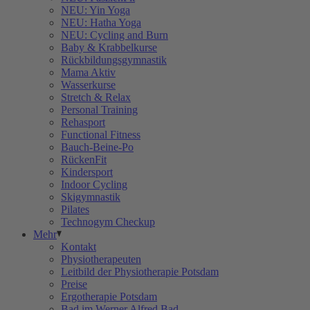
NEU: Yin Yoga
NEU: Hatha Yoga
NEU: Cycling and Burn
Baby & Krabbelkurse
Rückbildungsgymnastik
Mama Aktiv
Wasserkurse
Stretch & Relax
Personal Training
Rehasport
Functional Fitness
Bauch-Beine-Po
RückenFit
Kindersport
Indoor Cycling
Skigymnastik
Pilates
Technogym Checkup
Mehr
Kontakt
Physiotherapeuten
Leitbild der Physiotherapie Potsdam
Preise
Ergotherapie Potsdam
Bad im Werner Alfred Bad