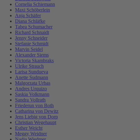
Cornelia Schiemann
Maxi Schöberlein
Anja Schäfer
Diana Schläfke
Tabea Schumacher
Richard Schnaidt
Jenny Schneider
Stefanie Schmidt
Marvin Seidel
Alexander Siems
Victoria Skambraks
Ulrike Strauch
Larisa Sundueva
Anette Sudmann
Malgorzata Urbas
Andres Urquizo
Saskia Volkmann
Sandra Vollrath
Friederun von Both
Catharina von Dewitz
Jens Liebig von Dorp
Christian Wegehaupt
Esther Weicht
Meggy Weidner
Nadja Wiedmer