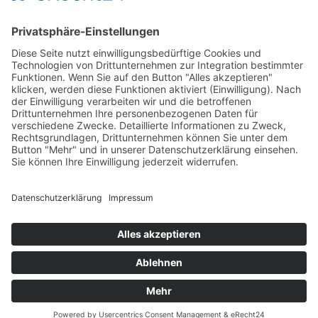
Aqua Fitness
FDM – Faszien-Distorsions-Modell
Zumba Gold
Rückbildungsgymnastik
Kinder Therapie
Krankengymnastik nach Vojta für Kinder
Krankengymnastik nach Bobath für Kinder
Krankengymnastik für Kinder
Therapeuten
Kontakt
Karriere
Förderung
Sponsoring
Potsdamer Adventsturmblasen
Gutscheine
Impressum
Datenschutz
Alle auf dieser Webseite genannten Behandlungen & Methoden
stellen kein Heilversprechen dar.