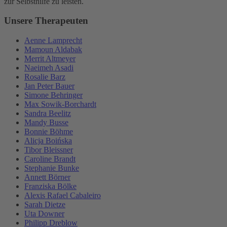
zur Selbsthilfe zu leisten.
Unsere Therapeuten
Aenne Lamprecht
Mamoun Aldabak
Merrit Altmeyer
Naeimeh Asadi
Rosalie Barz
Jan Peter Bauer
Simone Behringer
Max Sowik-Borchardt
Sandra Beelitz
Mandy Busse
Bonnie Böhme
Alicja Boińska
Tibor Bleissner
Caroline Brandt
Stephanie Bunke
Annett Börner
Franziska Bölke
Alexis Rafael Cabaleiro
Sarah Dietze
Uta Downer
Philipp Dreblow