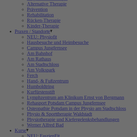
Alternative Therapie
Prävention
Rehabilitation
Rücken-Therapie
Kinder-Therapie
Praxen / Standorte
NEU: Physiofit
Hausbesuche und Heimbesuche
Campus Jungfernsee
Am Bahnhof
Am Rathaus
Am Stadtschloss
Am Volkspark
Ferch
Hand- & Fußzentrum
Humboldtring
Kurfürstenstift
Lymphzentrum am Klinikum Ernst von Bergmann
Rehasport Potsdam Campus Jungfernsee
Osteopathie Potsdam in der Physio am Stadtschloss
Physio & Sporttherapie Waldstadt
Physiotherapie und Kiefergelenksbehandlungen
Werner Alfred Bad
Kurse
NEU: FaszienFit