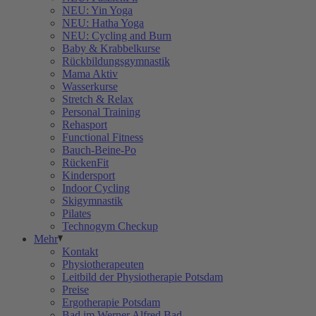
NEU: Yin Yoga
NEU: Hatha Yoga
NEU: Cycling and Burn
Baby & Krabbelkurse
Rückbildungsgymnastik
Mama Aktiv
Wasserkurse
Stretch & Relax
Personal Training
Rehasport
Functional Fitness
Bauch-Beine-Po
RückenFit
Kindersport
Indoor Cycling
Skigymnastik
Pilates
Technogym Checkup
Mehr
Kontakt
Physiotherapeuten
Leitbild der Physiotherapie Potsdam
Preise
Ergotherapie Potsdam
Bad im Werner Alfred Bad