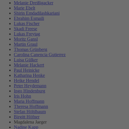
Melanie Dreißigacker
Marie Ebelt
Shirin Emdadilashkariani
Ebrahim Esmaili
Lukas Fischer
Skadi Freese
Lukas Freytag
Moritz Gansl
Martin Graul
Thomas Grünberg
Carolina Canencia Gutierrez
Luisa Gülker
Melanie Hackert
Paul Heinicke
Katharina Henke
Heike Hendel
Peter Heydemann
Ingo Hindenburg
Iris Hohn
Maria Hoffmann
Theresa Hoffmann
Stefan Höhlbaum
Birgitt Höfner
Magdalena Jaeger
Nadine Kapp