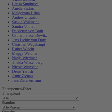
Larisa Sundueva
Anette Sudmann
Malgorzata Urbas
Andres Urquizo
Saskia Volkmann
Sandra Vollrath
Friederun von Both
Catharina von Dewitz
Jens Liebig von Dorp
Christian Wegehaupt
Esther Weicht
Meggy Weidner
Nadja Wiedmer
Thekla Wiesenberg
Nicole Wünsche
Denis Yarosh
Antje Zienau
Jens Zimmermann
Therapeuten-Filter
Therapieart
Standort
Sprache