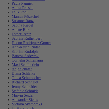
Paula Pannier
Anika Prieske
Felix Pohl
Marcus Pützschel
Susanne Ranz
Sabina Riedel
Anette Riik
Esther Reetz
Sabrina Ruthenberg
Hector Rodriguez Gomez
Ann-Katrin Rudat
Sabrina Rudolph
Bartosz Sadowski
Cornelia Schiemann
Maxi Schöberlein
Anja Schäfer
Diana Schläfke
Tabea Schumacher
Richard Schnaidt
Jenny Schneider
Stefanie Schmidt
Marvin Seidel
Alexander Siems
Victoria Skambraks
Ulrike Strauch