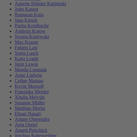
Annette Hübner Karpinski
John Katzor
Ramazan Kara
Jana Kirsch
Parisa Kordbache
Andreas Kotow
Svenja Krajewski
Max Krause
Fabien Last
Sonja Lasch
Katja Legde
Janis Lewin
Magda Lomniak
Anne Ludwig
Celine Mantau
Kevin Mausolf
Franziska Meister
Xhulja Melyshi
Susanne Müller
Matthias Moritz
Ehsan Nazari
Ariane Oberender
Anja Oertel
Annett Petschick
Joschua Rabenseifner