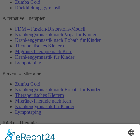
Zumba Gold
Rückbildungsgymnastik
Alternative Therapien
FDM – Faszien-Distorsions-Modell
Krankengymnastik nach Vojta für Kinder
Krankengymnastik nach Bobath für Kinder
Therapeutisches Klettern
Migräne-Therapie nach Kern
Krankengymnastik für Kinder
Lymphtaping
Präventionstherapie
Zumba Gold
Krankengymnastik nach Bobath für Kinder
Therapeutisches Klettern
Migräne-Therapie nach Kern
Krankengymnastik für Kinder
Lymphtaping
Rücken Therapie
Therapeutisches Klettern
Entspannungstraining