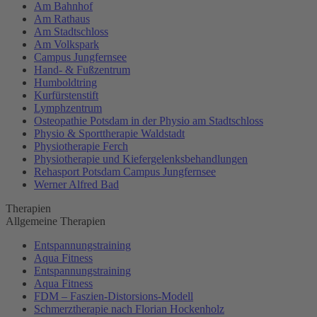
Am Bahnhof
Am Rathaus
Am Stadtschloss
Am Volkspark
Campus Jungfernsee
Hand- & Fußzentrum
Humboldtring
Kurfürstenstift
Lymphzentrum
Osteopathie Potsdam in der Physio am Stadtschloss
Physio & Sporttherapie Waldstadt
Physiotherapie Ferch
Physiotherapie und Kiefergelenksbehandlungen
Rehasport Potsdam Campus Jungfernsee
Werner Alfred Bad
Therapien
Allgemeine Therapien
Entspannungstraining
Aqua Fitness
Entspannungstraining
Aqua Fitness
FDM – Faszien-Distorsions-Modell
Schmerztherapie nach Florian Hockenholz