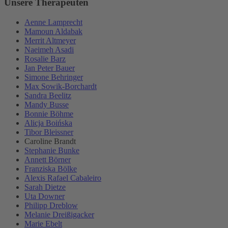
Unsere Therapeuten
Aenne Lamprecht
Mamoun Aldabak
Merrit Altmeyer
Naeimeh Asadi
Rosalie Barz
Jan Peter Bauer
Simone Behringer
Max Sowik-Borchardt
Sandra Beelitz
Mandy Busse
Bonnie Böhme
Alicja Boińska
Tibor Bleissner
Caroline Brandt
Stephanie Bunke
Annett Börner
Franziska Bölke
Alexis Rafael Cabaleiro
Sarah Dietze
Uta Downer
Philipp Dreblow
Melanie Dreißigacker
Marie Ebelt