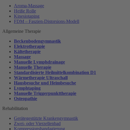
Aroma-Massage
Heiße Rolle
Kinesiotaping
FDM – Faszien-Distorsions-Modell
Allgemeine Therapie
Beckenbodengymnastik
Elektrotherapie
Kältetherapie
Massage
Manuelle Lymphdrainage
Manuelle Therapie
Standardisierte Heilmittelkombination D1
Wärmetherapie Ultraschall
Hausbesuche und Heimbesuche
Lymphtaping
Manuelle Triggerpunkttherapie
Osteopathie
Rehabilitation
Gerätegestützte Krankengymnastik
Zwei- oder Vierzellenbad
Kompressionsbandagierung