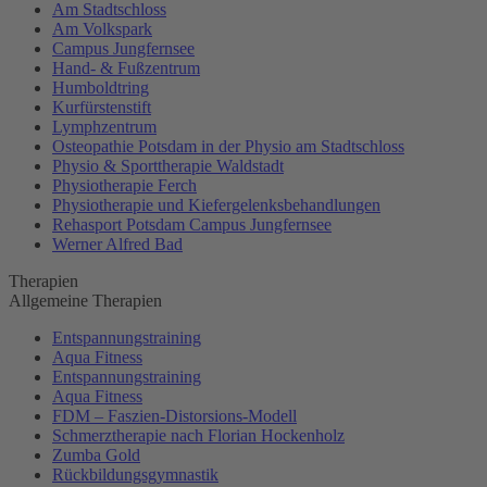
Am Stadtschloss
Am Volkspark
Campus Jungfernsee
Hand- & Fußzentrum
Humboldtring
Kurfürstenstift
Lymphzentrum
Osteopathie Potsdam in der Physio am Stadtschloss
Physio & Sporttherapie Waldstadt
Physiotherapie Ferch
Physiotherapie und Kiefergelenksbehandlungen
Rehasport Potsdam Campus Jungfernsee
Werner Alfred Bad
Therapien
Allgemeine Therapien
Entspannungstraining
Aqua Fitness
Entspannungstraining
Aqua Fitness
FDM – Faszien-Distorsions-Modell
Schmerztherapie nach Florian Hockenholz
Zumba Gold
Rückbildungsgymnastik