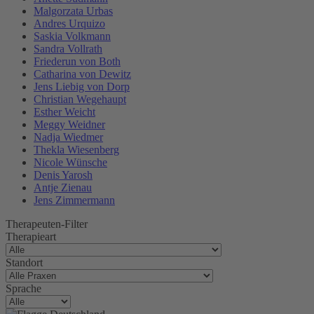
Malgorzata Urbas
Andres Urquizo
Saskia Volkmann
Sandra Vollrath
Friederun von Both
Catharina von Dewitz
Jens Liebig von Dorp
Christian Wegehaupt
Esther Weicht
Meggy Weidner
Nadja Wiedmer
Thekla Wiesenberg
Nicole Wünsche
Denis Yarosh
Antje Zienau
Jens Zimmermann
Therapeuten-Filter
Therapieart
Standort
Sprache