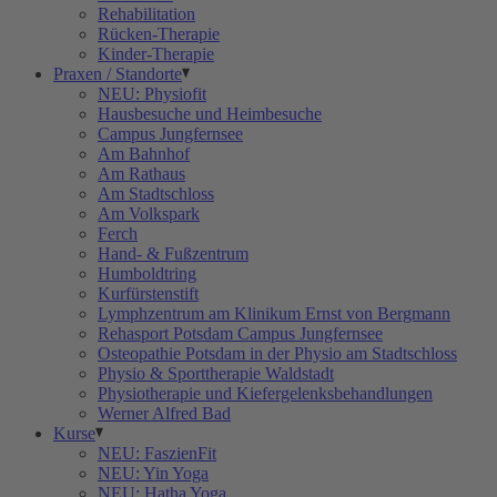
Rehabilitation
Rücken-Therapie
Kinder-Therapie
Praxen / Standorte
NEU: Physiofit
Hausbesuche und Heimbesuche
Campus Jungfernsee
Am Bahnhof
Am Rathaus
Am Stadtschloss
Am Volkspark
Ferch
Hand- & Fußzentrum
Humboldtring
Kurfürstenstift
Lymphzentrum am Klinikum Ernst von Bergmann
Rehasport Potsdam Campus Jungfernsee
Osteopathie Potsdam in der Physio am Stadtschloss
Physio & Sporttherapie Waldstadt
Physiotherapie und Kiefergelenksbehandlungen
Werner Alfred Bad
Kurse
NEU: FaszienFit
NEU: Yin Yoga
NEU: Hatha Yoga