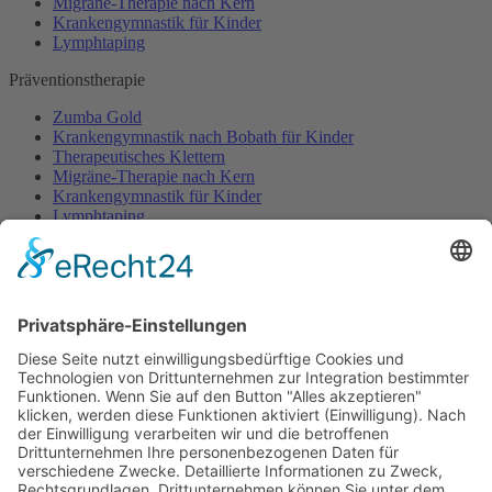
Migräne-Therapie nach Kern
Krankengymnastik für Kinder
Lymphtaping
Präventionstherapie
Zumba Gold
Krankengymnastik nach Bobath für Kinder
Therapeutisches Klettern
Migräne-Therapie nach Kern
Krankengymnastik für Kinder
Lymphtaping
Rücken Therapie
Therapeutisches Klettern
Entspannungstraining
Aqua Fitness
FDM – Faszien-Distorsions-Modell
Zumba Gold
Rückbildungsgymnastik
Kinder Therapie
Krankengymnastik nach Vojta für Kinder
Krankengymnastik nach Bobath für Kinder