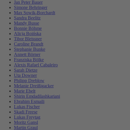
Jan Peter Bauer
Simone Behringer
Max Sowik-Borchardt
Sandra Beelitz
Mandy Busse
Bonnie Böhme
Alicja Boińska
Tibor Bleissner
Caroline Brandt
Stephanie Bunke
Annett Börner
Franziska Bölke
Alexis Rafael Cabaleiro
Sarah Dietze
Uta Downer
Philipp Dreblow
Melanie Dreißigacker
Marie Ebelt
Shirin Emdadilashkariani
Ebrahim Esmaili
Lukas Fischer
Skadi Freese
Lukas Freytag
Moritz Gansl
Martin Graul