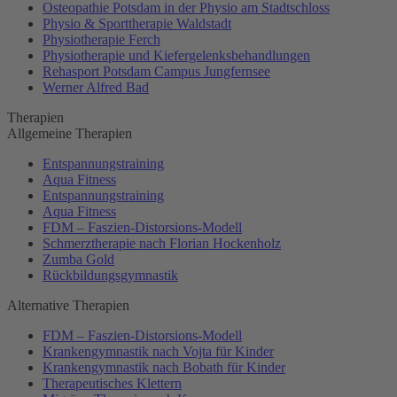
Osteopathie Potsdam in der Physio am Stadtschloss
Physio & Sporttherapie Waldstadt
Physiotherapie Ferch
Physiotherapie und Kiefergelenksbehandlungen
Rehasport Potsdam Campus Jungfernsee
Werner Alfred Bad
Therapien
Allgemeine Therapien
Entspannungstraining
Aqua Fitness
Entspannungstraining
Aqua Fitness
FDM – Faszien-Distorsions-Modell
Schmerztherapie nach Florian Hockenholz
Zumba Gold
Rückbildungsgymnastik
Alternative Therapien
FDM – Faszien-Distorsions-Modell
Krankengymnastik nach Vojta für Kinder
Krankengymnastik nach Bobath für Kinder
Therapeutisches Klettern