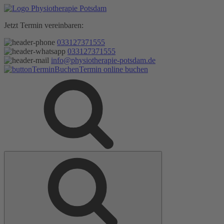
Zum
Inhalt
Jetzt Termin vereinbaren:
springen
033127371555
033127371555
info@physiotherapie-potsdam.de
Termin online buchen
Suche
Suche
nach: