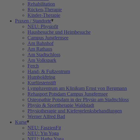
Rehabilitation
Rücken-Therapie
Kinder-Therapie
Praxen / Standorte
NEU: Physiofit
Hausbesuche und Heimbesuche
Campus Jungfernsee
Am Bahnhof
Am Rathaus
Am Stadtschloss
Am Volkspark
Ferch
Hand- & Fußzentrum
Humboldtring
Kurfürstenstift
Lymphzentrum am Klinikum Ernst von Bergmann
Rehasport Potsdam Campus Jungfernsee
Osteopathie Potsdam in der Physio am Stadtschloss
Physio & Sporttherapie Waldstadt
Physiotherapie und Kiefergelenksbehandlungen
Werner Alfred Bad
Kurse
NEU: FaszienFit
NEU: Yin Yoga
NEU: Hatha Yoga