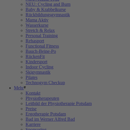
NEU: Cycling and Burn
Baby & Krabbelkurse
Rückbildungsgymnastik
Mama Aktiv
Wasserkurse
Stretch & Relax
Personal Training
Rehasport
Functional Fitness
Bauch-Beine-Po
RückenFit
Kindersport
Indoor Cycling
Skigymnastik
Pilates
Technogym Checkup
Mehr
Kontakt
Physiotherapeuten
Leitbild der Physiotherapie Potsdam
Preise
Ergotherapie Potsdam
Bad im Werner Alfred Bad
Karriere
Sponsoring