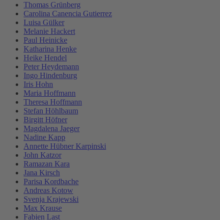
Thomas Grünberg
Carolina Canencia Gutierrez
Luisa Gülker
Melanie Hackert
Paul Heinicke
Katharina Henke
Heike Hendel
Peter Heydemann
Ingo Hindenburg
Iris Hohn
Maria Hoffmann
Theresa Hoffmann
Stefan Höhlbaum
Birgitt Höfner
Magdalena Jaeger
Nadine Kapp
Annette Hübner Karpinski
John Katzor
Ramazan Kara
Jana Kirsch
Parisa Kordbache
Andreas Kotow
Svenja Krajewski
Max Krause
Fabien Last