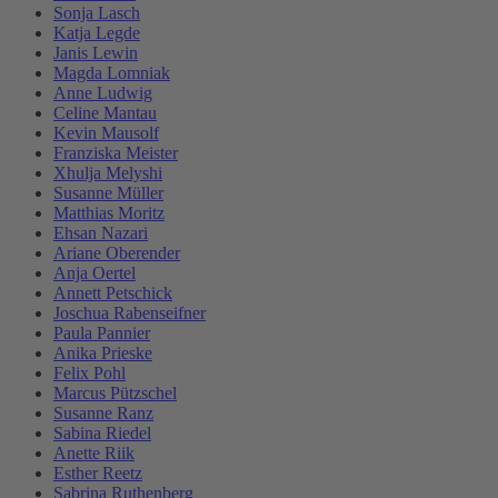
Sonja Lasch
Katja Legde
Janis Lewin
Magda Lomniak
Anne Ludwig
Celine Mantau
Kevin Mausolf
Franziska Meister
Xhulja Melyshi
Susanne Müller
Matthias Moritz
Ehsan Nazari
Ariane Oberender
Anja Oertel
Annett Petschick
Joschua Rabenseifner
Paula Pannier
Anika Prieske
Felix Pohl
Marcus Pützschel
Susanne Ranz
Sabina Riedel
Anette Riik
Esther Reetz
Sabrina Ruthenberg