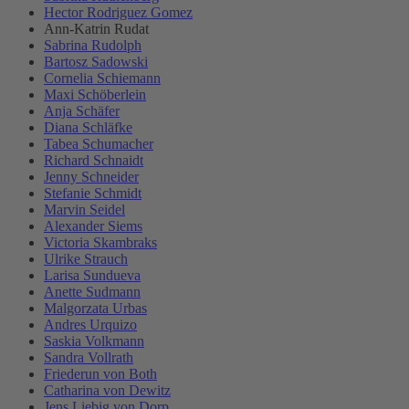
Hector Rodriguez Gomez
Ann-Katrin Rudat
Sabrina Rudolph
Bartosz Sadowski
Cornelia Schiemann
Maxi Schöberlein
Anja Schäfer
Diana Schläfke
Tabea Schumacher
Richard Schnaidt
Jenny Schneider
Stefanie Schmidt
Marvin Seidel
Alexander Siems
Victoria Skambraks
Ulrike Strauch
Larisa Sundueva
Anette Sudmann
Malgorzata Urbas
Andres Urquizo
Saskia Volkmann
Sandra Vollrath
Friederun von Both
Catharina von Dewitz
Jens Liebig von Dorp