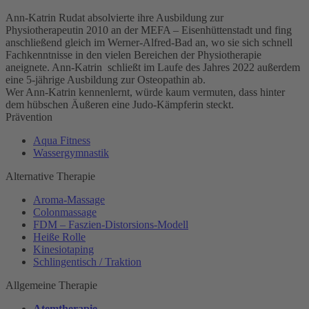
Ann-Katrin Rudat absolvierte ihre Ausbildung zur
Physiotherapeutin 2010 an der MEFA – Eisenhüttenstadt und fing
anschließend gleich im Werner-Alfred-Bad an, wo sie sich schnell
Fachkenntnisse in den vielen Bereichen der Physiotherapie
aneignete. Ann-Katrin schließt im Laufe des Jahres 2022 außerdem
eine 5-jährige Ausbildung zur Osteopathin ab.
Wer Ann-Katrin kennenlernt, würde kaum vermuten, dass hinter
dem hübschen Äußeren eine Judo-Kämpferin steckt.
Prävention
Aqua Fitness
Wassergymnastik
Alternative Therapie
Aroma-Massage
Colonmassage
FDM – Faszien-Distorsions-Modell
Heiße Rolle
Kinesiotaping
Schlingentisch / Traktion
Allgemeine Therapie
Atemtherapie