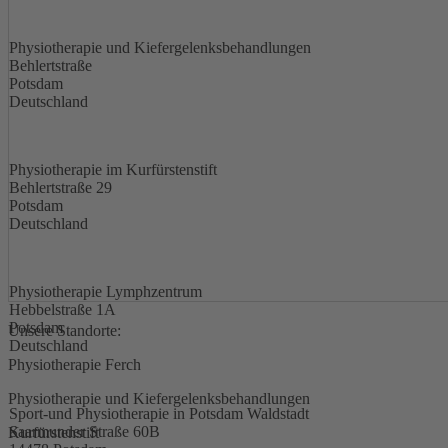
Physiotherapie und Kiefergelenksbehandlungen
Behlertstraße
Potsdam
Deutschland
Physiotherapie im Kurfürstenstift
Behlertstraße 29
Potsdam
Deutschland
Physiotherapie Lymphzentrum
Hebbelstraße 1A
Potsdam
Unsere Standorte:
Deutschland
Physiotherapie Ferch
Physiotherapie und Kiefergelenksbehandlungen
Sport-und Physiotherapie in Potsdam Waldstadt
Saarmunder Straße 60B
Kurfürstenstift