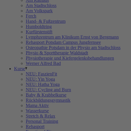
Am Rathaus
Am Stadtschloss
Am Volkspark
Ferch
Hand- & Fußzentrum
Humboldtring
Kurfürstenstift
Lymphzentrum am Klinikum Ernst von Bergmann
Rehasport Potsdam Campus Jungfernsee
Osteopathie Potsdam in der Physio am Stadtschloss
Physio & Sporttherapie Waldstadt
Physiotherapie und Kiefergelenksbehandlungen
Werner Alfred Bad
Kurse
NEU: FaszienFit
NEU: Yin Yoga
NEU: Hatha Yoga
NEU: Cycling and Burn
Baby & Krabbelkurse
Rückbildungsgymnastik
Mama Aktiv
Wasserkurse
Stretch & Relax
Personal Training
Rehasport