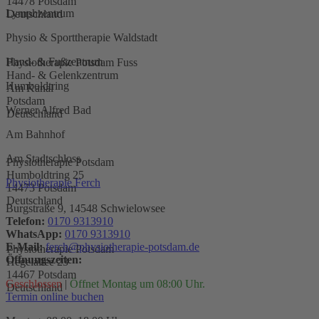
14478 Potsdam
Lymphzentrum
Deutschland
Physio & Sporttherapie Waldstadt
Hand- & Fußzentrum
Physiotherapie Potsdam Fuss
Hand- & Gelenkzentrum
Humboldtring
Am Kanal
Potsdam
Werner Alfred Bad
Deutschland
Am Bahnhof
Am Stadtschloss
Physiotherapie Potsdam
Humboldtring 25
Physiotherapie Ferch
14473 Potsdam
Deutschland
Burgstraße 9, 14548 Schwielowsee
Telefon:
0170 9313910
WhatsApp:
0170 9313910
E-Mail:
ferch@physiotherapie-potsdam.de
Physiotherapie Potsdam
Öffnungszeiten:
Hegelallee 23
14467 Potsdam
Geschlossen
|
Öffnet Montag um 08:00 Uhr.
Deutschland
Termin online buchen