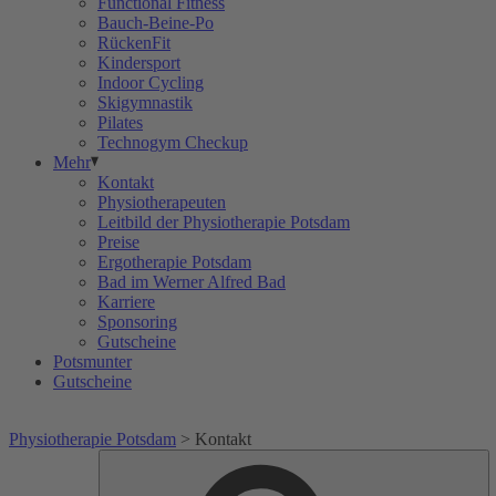
Functional Fitness
Bauch-Beine-Po
RückenFit
Kindersport
Indoor Cycling
Skigymnastik
Pilates
Technogym Checkup
Mehr
Kontakt
Physiotherapeuten
Leitbild der Physiotherapie Potsdam
Preise
Ergotherapie Potsdam
Bad im Werner Alfred Bad
Karriere
Sponsoring
Gutscheine
Potsmunter
Gutscheine
Physiotherapie Potsdam
>
Kontakt