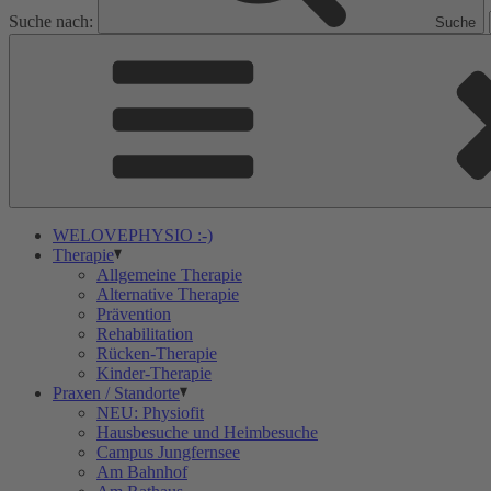
Suche nach:
Suche
WELOVEPHYSIO :-)
Therapie
Allgemeine Therapie
Alternative Therapie
Prävention
Rehabilitation
Rücken-Therapie
Kinder-Therapie
Praxen / Standorte
NEU: Physiofit
Hausbesuche und Heimbesuche
Campus Jungfernsee
Am Bahnhof