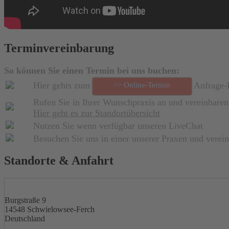
Terminvereinbarung
So können Sie einen Termin bei uns buchen:
Hier gehts zum
Anfrage-
>> Online-Termin
Rufen Sie in Ihrer Wunschpraxis an und vereinbaren
Hier geht es zur Standortübersicht
Nutzen Sie wenn verfügbar unseren LiveChat
Besuchen Sie uns in einer unserer Praxen und verein
Standorte & Anfahrt
Burgstraße 9
14548 Schwielowsee-Ferch
Deutschland