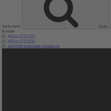
Suche nach:
Suche
Kontakt
(0331) 27371555
(0331) 27371555
info@physiotherapie-potsdam.de