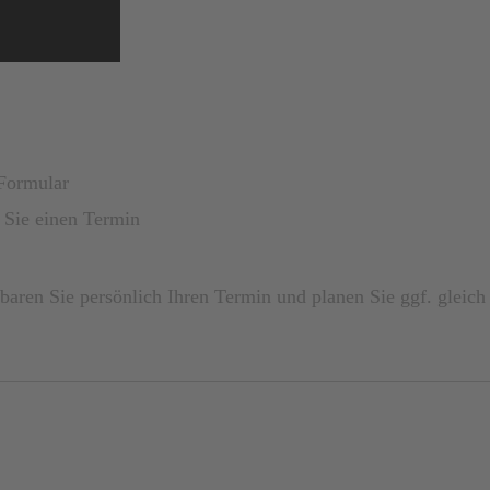
Formular
 Sie einen Termin
baren Sie persönlich Ihren Termin und planen Sie ggf. gleich