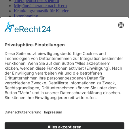
Therapeutisches Klettern
Migräne-Therapie nach Kern
Krankengymnastik für Kinder
Lymphtaping
Rücken Therapie
Therapeutisches Klettern
Entspannungstraining
Aqua Fitness
FDM – Faszien-Distorsions-Modell
Zumba Gold
Rückbildungsgymnastik
Kinder Therapie
Krankengymnastik nach Vojta für Kinder
Krankengymnastik nach Bobath für Kinder
Krankengymnastik für Kinder
Therapeuten
Kontakt
Karriere
Förderung
Sponsoring
Potsdamer Adventsturmblasen