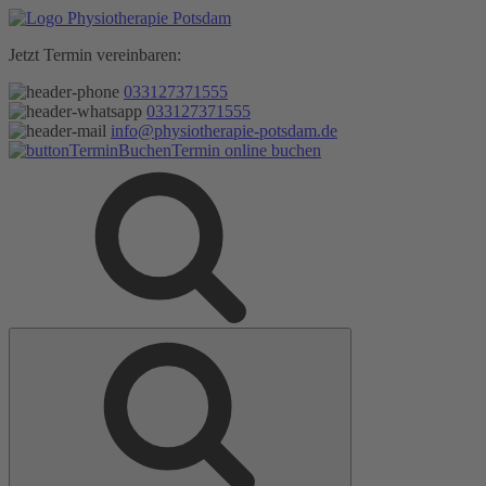
Zum
Inhalt
Jetzt Termin vereinbaren:
springen
033127371555
033127371555
info@physiotherapie-potsdam.de
Termin online buchen
Suche
Suche
nach: