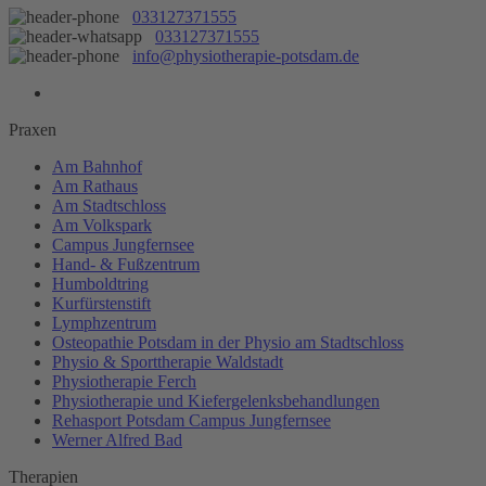
033127371555
033127371555
info@physiotherapie-potsdam.de
Praxen
Am Bahnhof
Am Rathaus
Am Stadtschloss
Am Volkspark
Campus Jungfernsee
Hand- & Fußzentrum
Humboldtring
Kurfürstenstift
Lymphzentrum
Osteopathie Potsdam in der Physio am Stadtschloss
Physio & Sporttherapie Waldstadt
Physiotherapie Ferch
Physiotherapie und Kiefergelenksbehandlungen
Rehasport Potsdam Campus Jungfernsee
Werner Alfred Bad
Therapien