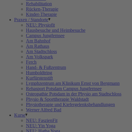
Rehabilitation
Rücken-Therapie
Kinder-Therapie
Praxen / Standorte
NEU: Physiofit
Hausbesuche und Heimbesuche
Campus Jungfernsee
Am Bahnhof
Am Rathaus
Am Stadtschloss
Am Volkspark
Ferch
Hand- & Fußzentrum
Humboldtring
Kurfürstenstift
Lymphzentrum am Klinikum Ernst von Bergmann
Rehasport Potsdam Campus Jungfernsee
Osteopathie Potsdam in der Physio am Stadtschloss
Physio & Sporttherapie Waldstadt
Physiotherapie und Kiefergelenksbehandlungen
Werner Alfred Bad
Kurse
NEU: FaszienFit
NEU: Yin Yoga
NEU: Hatha Yoga