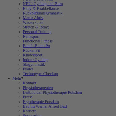
NEU: Cycling and Burn
Baby & Krabbelkurse
Rückbildungsgymnastik
Mama Aktiv
Wasserkurse
Stretch & Relax
Personal Training
Rehasport
Functional Fitness
Bauch-Beine-Po
RückenFit
Kindersport
Indoor Cycling
Skigymnastik
Pilates
Technogym Checkup
Mehr
Kontakt
Physiotherapeuten
Leitbild der Physiotherapie Potsdam
Preise
Ergotherapie Potsdam
Bad im Werner Alfred Bad
Karriere
Sponsoring