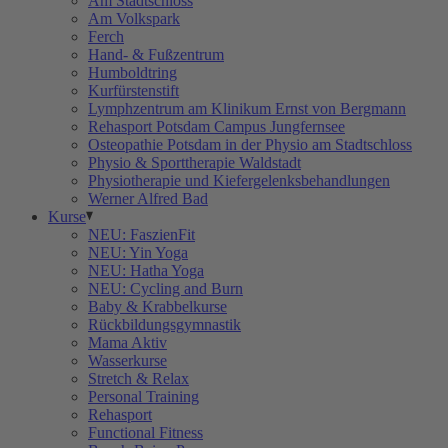
Am Stadtschloss
Am Volkspark
Ferch
Hand- & Fußzentrum
Humboldtring
Kurfürstenstift
Lymphzentrum am Klinikum Ernst von Bergmann
Rehasport Potsdam Campus Jungfernsee
Osteopathie Potsdam in der Physio am Stadtschloss
Physio & Sporttherapie Waldstadt
Physiotherapie und Kiefergelenksbehandlungen
Werner Alfred Bad
Kurse
NEU: FaszienFit
NEU: Yin Yoga
NEU: Hatha Yoga
NEU: Cycling and Burn
Baby & Krabbelkurse
Rückbildungsgymnastik
Mama Aktiv
Wasserkurse
Stretch & Relax
Personal Training
Rehasport
Functional Fitness