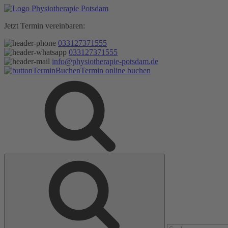
Zum
Inhalt
Jetzt Termin vereinbaren:
springen
033127371555
033127371555
info@physiotherapie-potsdam.de
Termin online buchen
Suche
Suche
nach: