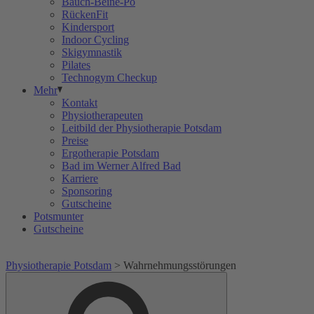
Bauch-Beine-Po
RückenFit
Kindersport
Indoor Cycling
Skigymnastik
Pilates
Technogym Checkup
Mehr
Kontakt
Physiotherapeuten
Leitbild der Physiotherapie Potsdam
Preise
Ergotherapie Potsdam
Bad im Werner Alfred Bad
Karriere
Sponsoring
Gutscheine
Potsmunter
Gutscheine
Physiotherapie Potsdam
>
Wahrnehmungsstörungen
Suche
Suche
nach: