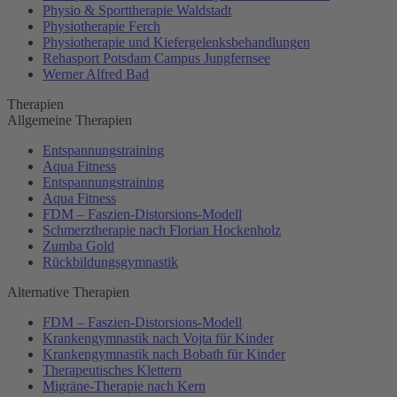
Physio & Sporttherapie Waldstadt
Physiotherapie Ferch
Physiotherapie und Kiefergelenksbehandlungen
Rehasport Potsdam Campus Jungfernsee
Werner Alfred Bad
Therapien
Allgemeine Therapien
Entspannungstraining
Aqua Fitness
Entspannungstraining
Aqua Fitness
FDM – Faszien-Distorsions-Modell
Schmerztherapie nach Florian Hockenholz
Zumba Gold
Rückbildungsgymnastik
Alternative Therapien
FDM – Faszien-Distorsions-Modell
Krankengymnastik nach Vojta für Kinder
Krankengymnastik nach Bobath für Kinder
Therapeutisches Klettern
Migräne-Therapie nach Kern