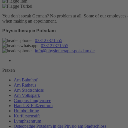
You don't speak German? No problem at all.
Some of our employees are
when making an appointment.
Physiotherapie Potsdam
033127371555
033127371555
info@physiotherapie-potsdam.de
Praxen
Am Bahnhof
Am Rathaus
Am Stadtschloss
Am Volkspark
Campus Jungfernsee
Hand- & Fußzentrum
Humboldtring
Kurfürstenstift
Lymphzentrum
Osteopathie Potsdam in der Physio am Stadtschloss