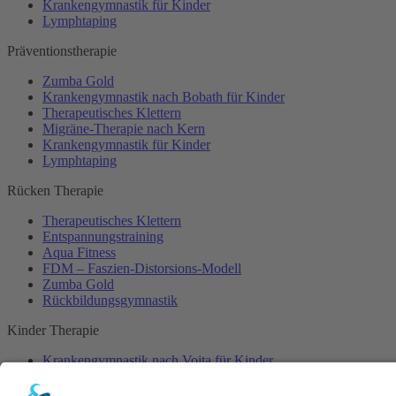
Krankengymnastik für Kinder
Lymphtaping
Präventionstherapie
Zumba Gold
Krankengymnastik nach Bobath für Kinder
Therapeutisches Klettern
Migräne-Therapie nach Kern
Krankengymnastik für Kinder
Lymphtaping
Rücken Therapie
Therapeutisches Klettern
Entspannungstraining
Aqua Fitness
FDM – Faszien-Distorsions-Modell
Zumba Gold
Rückbildungsgymnastik
Kinder Therapie
Krankengymnastik nach Vojta für Kinder
Krankengymnastik nach Bobath für Kinder
Krankengymnastik für Kinder