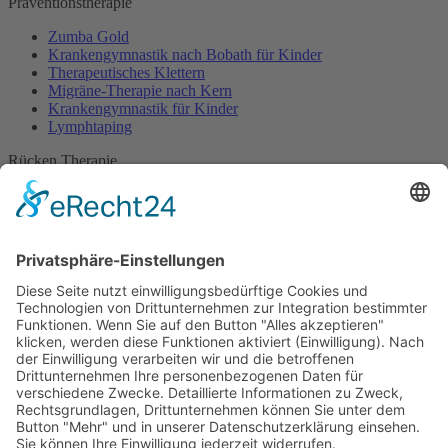
Präventionstherapie
Zumba Gold
Krankengymnastik nach Bobath für Kinder
Therapeutisches Klettern
Migräne-Therapie nach Kern
Krankengymnastik für Kinder
Lymphtaping
Rücken Therapie
Therapeutisches Klettern
Entspannungstraining
Aqua Fitness
FDM – Faszien-Distorsions-Modell
Zumba Gold
Rückbildungsgymnastik
Kinder Therapie
Krankengymnastik nach Vojta für Kinder
Krankengymnastik nach Bobath für Kinder
Krankengymnastik für Kinder
Therapeuten
Kontakt