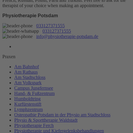
French, Russian, Polish, Farsi and Turkish. Feel free to ask for the
therapist of your choice when making an appointment.
Physiotherapie Potsdam
033127371555
033127371555
info@physiotherapie-potsdam.de
Praxen
Am Bahnhof
Am Rathaus
Am Stadtschloss
Am Volkspark
Campus Jungfernsee
Hand- & Fußzentrum
Humboldtring
Kurfürstenstift
Lymphzentrum
Osteopathie Potsdam in der Physio am Stadtschloss
Physio & Sporttherapie Waldstadt
Physiotherapie Ferch
Physiotherapie und Kiefergelenksbehandlungen