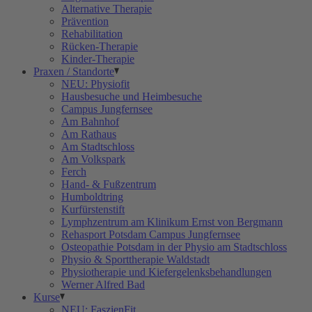
Alternative Therapie
Prävention
Rehabilitation
Rücken-Therapie
Kinder-Therapie
Praxen / Standorte
NEU: Physiofit
Hausbesuche und Heimbesuche
Campus Jungfernsee
Am Bahnhof
Am Rathaus
Am Stadtschloss
Am Volkspark
Ferch
Hand- & Fußzentrum
Humboldtring
Kurfürstenstift
Lymphzentrum am Klinikum Ernst von Bergmann
Rehasport Potsdam Campus Jungfernsee
Osteopathie Potsdam in der Physio am Stadtschloss
Physio & Sporttherapie Waldstadt
Physiotherapie und Kiefergelenksbehandlungen
Werner Alfred Bad
Kurse
NEU: FaszienFit