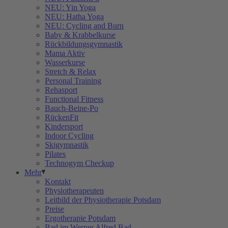
NEU: Yin Yoga
NEU: Hatha Yoga
NEU: Cycling and Burn
Baby & Krabbelkurse
Rückbildungsgymnastik
Mama Aktiv
Wasserkurse
Stretch & Relax
Personal Training
Rehasport
Functional Fitness
Bauch-Beine-Po
RückenFit
Kindersport
Indoor Cycling
Skigymnastik
Pilates
Technogym Checkup
Mehr
Kontakt
Physiotherapeuten
Leitbild der Physiotherapie Potsdam
Preise
Ergotherapie Potsdam
Bad im Werner Alfred Bad