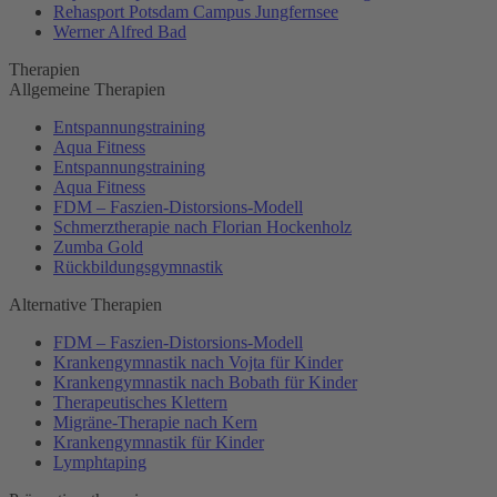
Rehasport Potsdam Campus Jungfernsee
Werner Alfred Bad
Therapien
Allgemeine Therapien
Entspannungstraining
Aqua Fitness
Entspannungstraining
Aqua Fitness
FDM – Faszien-Distorsions-Modell
Schmerztherapie nach Florian Hockenholz
Zumba Gold
Rückbildungsgymnastik
Alternative Therapien
FDM – Faszien-Distorsions-Modell
Krankengymnastik nach Vojta für Kinder
Krankengymnastik nach Bobath für Kinder
Therapeutisches Klettern
Migräne-Therapie nach Kern
Krankengymnastik für Kinder
Lymphtaping