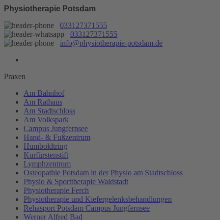
Physiotherapie Potsdam
033127371555
033127371555
info@physiotherapie-potsdam.de
Praxen
Am Bahnhof
Am Rathaus
Am Stadtschloss
Am Volkspark
Campus Jungfernsee
Hand- & Fußzentrum
Humboldtring
Kurfürstenstift
Lymphzentrum
Osteopathie Potsdam in der Physio am Stadtschloss
Physio & Sporttherapie Waldstadt
Physiotherapie Ferch
Physiotherapie und Kiefergelenksbehandlungen
Rehasport Potsdam Campus Jungfernsee
Werner Alfred Bad