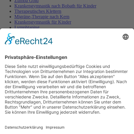
Zumba Gold
Krankengymnastik nach Bobath für Kinder
Therapeutisches Klettern
Migräne-Therapie nach Kern
Krankengymnastik für Kinder
Lymphtaping
Rücken Therapie
Therapeutisches Klettern
Entspannungstraining
Aqua Fitness
FDM – Faszien-Distorsions-Modell
Zumba Gold
Rückbildungsgymnastik
Kinder Therapie
Krankengymnastik nach Vojta für Kinder
Krankengymnastik nach Bobath für Kinder
Krankengymnastik für Kinder
Therapeuten
Kontakt
Karriere
Förderung