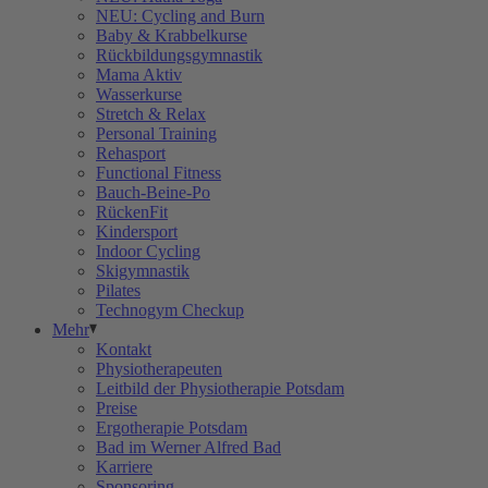
NEU: Cycling and Burn
Baby & Krabbelkurse
Rückbildungsgymnastik
Mama Aktiv
Wasserkurse
Stretch & Relax
Personal Training
Rehasport
Functional Fitness
Bauch-Beine-Po
RückenFit
Kindersport
Indoor Cycling
Skigymnastik
Pilates
Technogym Checkup
Mehr
Kontakt
Physiotherapeuten
Leitbild der Physiotherapie Potsdam
Preise
Ergotherapie Potsdam
Bad im Werner Alfred Bad
Karriere
Sponsoring