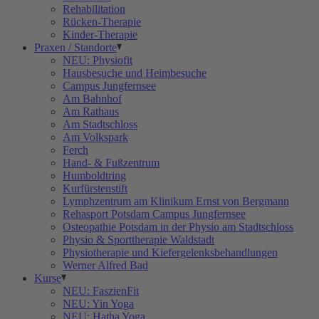
Rehabilitation
Rücken-Therapie
Kinder-Therapie
Praxen / Standorte
NEU: Physiofit
Hausbesuche und Heimbesuche
Campus Jungfernsee
Am Bahnhof
Am Rathaus
Am Stadtschloss
Am Volkspark
Ferch
Hand- & Fußzentrum
Humboldtring
Kurfürstenstift
Lymphzentrum am Klinikum Ernst von Bergmann
Rehasport Potsdam Campus Jungfernsee
Osteopathie Potsdam in der Physio am Stadtschloss
Physio & Sporttherapie Waldstadt
Physiotherapie und Kiefergelenksbehandlungen
Werner Alfred Bad
Kurse
NEU: FaszienFit
NEU: Yin Yoga
NEU: Hatha Yoga