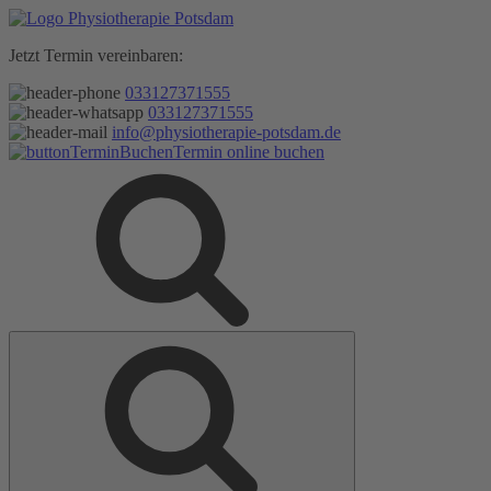
Zum
Inhalt
Jetzt Termin vereinbaren:
springen
033127371555
033127371555
info@physiotherapie-potsdam.de
Termin online buchen
Suche
Suche
nach: