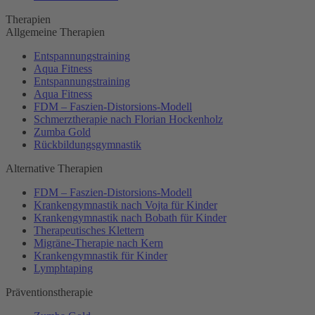
Therapien
Allgemeine Therapien
Entspannungstraining
Aqua Fitness
Entspannungstraining
Aqua Fitness
FDM – Faszien-Distorsions-Modell
Schmerztherapie nach Florian Hockenholz
Zumba Gold
Rückbildungsgymnastik
Alternative Therapien
FDM – Faszien-Distorsions-Modell
Krankengymnastik nach Vojta für Kinder
Krankengymnastik nach Bobath für Kinder
Therapeutisches Klettern
Migräne-Therapie nach Kern
Krankengymnastik für Kinder
Lymphtaping
Präventionstherapie