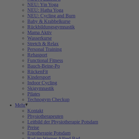
NEU: Yin Yoga
NEU: Hatha Yoga
NEU: Cycling and Burn
Baby & Krabbelkurse
Rückbildungsgymnastik
Mama Aktiv
Wasserkurse
Stretch & Relax
Personal Training
Rehasport
Functional Fitness
Bauch-Beine-Po
RückenFit
Kindersport
Indoor Cycling
Skigymnastik
Pilates
Technogym Checkup
Mehr
Kontakt
Physiotherapeuten
Leitbild der Physiotherapie Potsdam
Preise
Ergotherapie Potsdam
Bad im Werner Alfred Bad