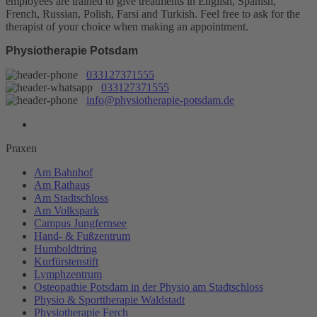
employees are trained to give treatments in English, Spanish,
French, Russian, Polish, Farsi and Turkish. Feel free to ask for the
therapist of your choice when making an appointment.
Physiotherapie Potsdam
033127371555
033127371555
info@physiotherapie-potsdam.de
Praxen
Am Bahnhof
Am Rathaus
Am Stadtschloss
Am Volkspark
Campus Jungfernsee
Hand- & Fußzentrum
Humboldtring
Kurfürstenstift
Lymphzentrum
Osteopathie Potsdam in der Physio am Stadtschloss
Physio & Sporttherapie Waldstadt
Physiotherapie Ferch