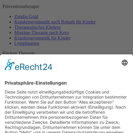
Präventionstherapie
Zumba Gold
Krankengymnastik nach Bobath für Kinder
Therapeutisches Klettern
Migräne-Therapie nach Kern
Krankengymnastik für Kinder
Lymphtaping
Rücken Therapie
Therapeutisches Klettern
Entspannungstraining
Aqua Fitness
FDM – Faszien-Distorsions-Modell
Zumba Gold
Rückbildungsgymnastik
Kinder Therapie
Krankengymnastik nach Vojta für Kinder
Krankengymnastik nach Bobath für Kinder
Krankengymnastik für Kinder
Therapeuten