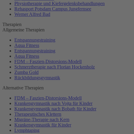
Physiotherapie und Kiefergelenksbehandlungen
Rehasport Potsdam Campus Jungfernsee
Werner Alfred Bad
Therapien
Allgemeine Therapien
Entspannungstraining
Aqua Fitness
Entspannungstraining
Aqua Fitness
FDM – Faszien-Distorsions-Modell
Schmerztherapie nach Florian Hockenholz
Zumba Gold
Rückbildungsgymnastik
Alternative Therapien
FDM – Faszien-Distorsions-Modell
Krankengymnastik nach Vojta für Kinder
Krankengymnastik nach Bobath für Kinder
Therapeutisches Klettern
Migräne-Therapie nach Kern
Krankengymnastik für Kinder
Lymphtaping