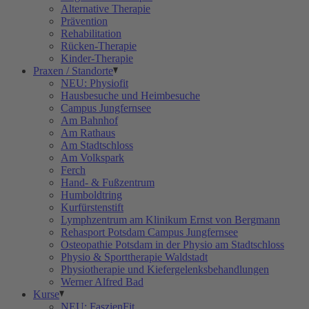
Alternative Therapie
Prävention
Rehabilitation
Rücken-Therapie
Kinder-Therapie
Praxen / Standorte
NEU: Physiofit
Hausbesuche und Heimbesuche
Campus Jungfernsee
Am Bahnhof
Am Rathaus
Am Stadtschloss
Am Volkspark
Ferch
Hand- & Fußzentrum
Humboldtring
Kurfürstenstift
Lymphzentrum am Klinikum Ernst von Bergmann
Rehasport Potsdam Campus Jungfernsee
Osteopathie Potsdam in der Physio am Stadtschloss
Physio & Sporttherapie Waldstadt
Physiotherapie und Kiefergelenksbehandlungen
Werner Alfred Bad
Kurse
NEU: FaszienFit