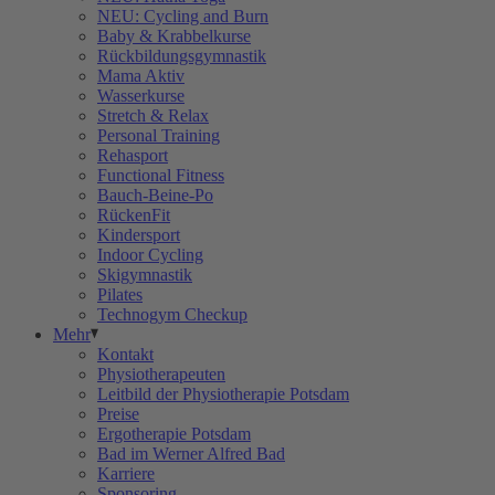
NEU: Cycling and Burn
Baby & Krabbelkurse
Rückbildungsgymnastik
Mama Aktiv
Wasserkurse
Stretch & Relax
Personal Training
Rehasport
Functional Fitness
Bauch-Beine-Po
RückenFit
Kindersport
Indoor Cycling
Skigymnastik
Pilates
Technogym Checkup
Mehr
Kontakt
Physiotherapeuten
Leitbild der Physiotherapie Potsdam
Preise
Ergotherapie Potsdam
Bad im Werner Alfred Bad
Karriere
Sponsoring