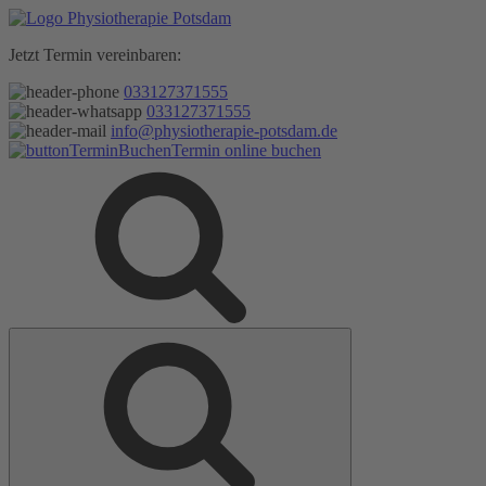
Zum
Inhalt
Jetzt Termin vereinbaren:
springen
033127371555
033127371555
info@physiotherapie-potsdam.de
Termin online buchen
Suche
Suche
nach: