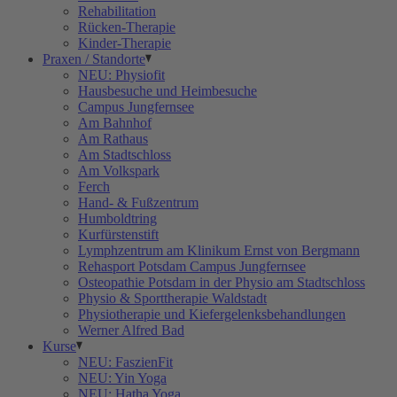
Rehabilitation
Rücken-Therapie
Kinder-Therapie
Praxen / Standorte
NEU: Physiofit
Hausbesuche und Heimbesuche
Campus Jungfernsee
Am Bahnhof
Am Rathaus
Am Stadtschloss
Am Volkspark
Ferch
Hand- & Fußzentrum
Humboldtring
Kurfürstenstift
Lymphzentrum am Klinikum Ernst von Bergmann
Rehasport Potsdam Campus Jungfernsee
Osteopathie Potsdam in der Physio am Stadtschloss
Physio & Sporttherapie Waldstadt
Physiotherapie und Kiefergelenksbehandlungen
Werner Alfred Bad
Kurse
NEU: FaszienFit
NEU: Yin Yoga
NEU: Hatha Yoga