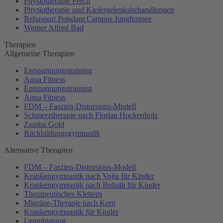
Physiotherapie Ferch
Physiotherapie und Kiefergelenksbehandlungen
Rehasport Potsdam Campus Jungfernsee
Werner Alfred Bad
Therapien
Allgemeine Therapien
Entspannungstraining
Aqua Fitness
Entspannungstraining
Aqua Fitness
FDM – Faszien-Distorsions-Modell
Schmerztherapie nach Florian Hockenholz
Zumba Gold
Rückbildungsgymnastik
Alternative Therapien
FDM – Faszien-Distorsions-Modell
Krankengymnastik nach Vojta für Kinder
Krankengymnastik nach Bobath für Kinder
Therapeutisches Klettern
Migräne-Therapie nach Kern
Krankengymnastik für Kinder
Lymphtaping