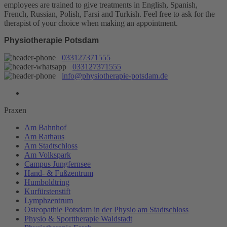
employees are trained to give treatments in English, Spanish,
French, Russian, Polish, Farsi and Turkish. Feel free to ask for the
therapist of your choice when making an appointment.
Physiotherapie Potsdam
033127371555
033127371555
info@physiotherapie-potsdam.de
Praxen
Am Bahnhof
Am Rathaus
Am Stadtschloss
Am Volkspark
Campus Jungfernsee
Hand- & Fußzentrum
Humboldtring
Kurfürstenstift
Lymphzentrum
Osteopathie Potsdam in der Physio am Stadtschloss
Physio & Sporttherapie Waldstadt