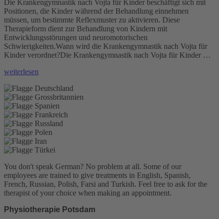
Die Krankengymnastik nach Vojta für Kinder beschäftigt sich mit
Positionen, die Kinder während der Behandlung einnehmen
müssen, um bestimmte Reflexmuster zu aktivieren. Diese
Therapieform dient zur Behandlung von Kindern mit
Entwicklungsstörungen und neuromotorischen
Schwierigkeiten.Wann wird die Krankengymnastik nach Vojta für
Kinder verordnet?Die Krankengymnastik nach Vojta für Kinder …
„Krankengymnastik
weiterlesen
nach
Vojta
für
Kinder“
You don't speak German? No problem at all.
Some of our
employees are trained to give treatments in English, Spanish,
French, Russian, Polish, Farsi and Turkish. Feel free to ask for the
therapist of your choice when making an appointment.
Physiotherapie Potsdam