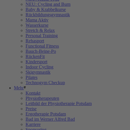
NEU: Cycling and Burn
Baby & Krabbelkurse
Rückbildungsgymnastik
Mama Aktiv
Wasserkurse
Stretch & Relax
Personal Training
Rehasport
Functional Fitness
Bauch-Beine-Po
RückenFit
Kindersport
Indoor Cycling
Skigymnastik
Pilates
Technogym Checkup
Mehr
Kontakt
Physiotherapeuten
Leitbild der Physiotherapie Potsdam
Preise
Ergotherapie Potsdam
Bad im Werner Alfred Bad
Karriere
Sponsoring