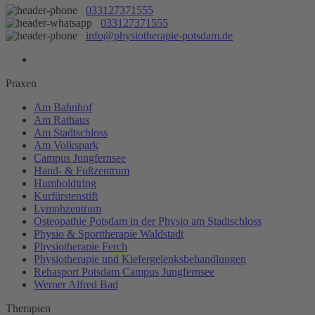
033127371555
033127371555
info@physiotherapie-potsdam.de
Praxen
Am Bahnhof
Am Rathaus
Am Stadtschloss
Am Volkspark
Campus Jungfernsee
Hand- & Fußzentrum
Humboldtring
Kurfürstenstift
Lymphzentrum
Osteopathie Potsdam in der Physio am Stadtschloss
Physio & Sporttherapie Waldstadt
Physiotherapie Ferch
Physiotherapie und Kiefergelenksbehandlungen
Rehasport Potsdam Campus Jungfernsee
Werner Alfred Bad
Therapien