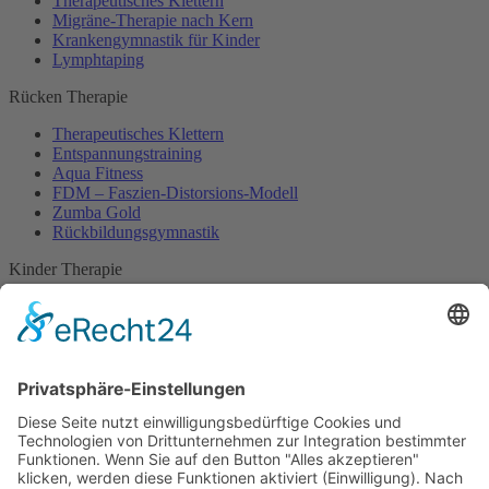
Therapeutisches Klettern
Migräne-Therapie nach Kern
Krankengymnastik für Kinder
Lymphtaping
Rücken Therapie
Therapeutisches Klettern
Entspannungstraining
Aqua Fitness
FDM – Faszien-Distorsions-Modell
Zumba Gold
Rückbildungsgymnastik
Kinder Therapie
Krankengymnastik nach Vojta für Kinder
Krankengymnastik nach Bobath für Kinder
Krankengymnastik für Kinder
Therapeuten
Kontakt
Karriere
Förderung
Sponsoring
Potsdamer Adventsturmblasen