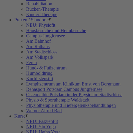
Rehabilitation
Rücken-Therapie
Kinder-Therapie
Praxen / Standorte
NEU: Physiofit
Hausbesuche und Heimbesuche
Campus Jungfernsee
Am Bahnhof
Am Rathaus
Am Stadtschloss
Am Volkspark
Ferch
Hand- & Fußzentrum
Humboldtring
Kurfürstenstift
Lymphzentrum am Klinikum Ernst von Bergmann
Rehasport Potsdam Campus Jungfernsee
Osteopathie Potsdam in der Physio am Stadtschloss
Physio & Sporttherapie Waldstadt
Physiotherapie und Kiefergelenksbehandlungen
Werner Alfred Bad
Kurse
NEU: FaszienFit
NEU: Yin Yoga
NEU: Hatha Yoga