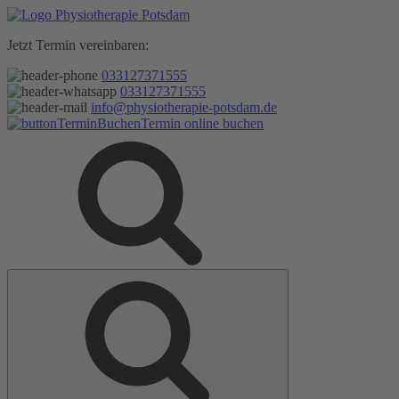
Zum
Inhalt
Jetzt Termin vereinbaren:
springen
033127371555
033127371555
info@physiotherapie-potsdam.de
Termin online buchen
Suche
Suche
nach: