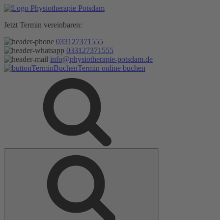
Zum
Inhalt
Jetzt Termin vereinbaren:
springen
033127371555
033127371555
info@physiotherapie-potsdam.de
Termin online buchen
Suche
Suche
nach: