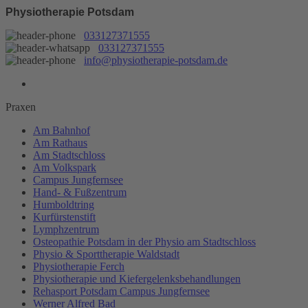
Physiotherapie Potsdam
033127371555
033127371555
info@physiotherapie-potsdam.de
Praxen
Am Bahnhof
Am Rathaus
Am Stadtschloss
Am Volkspark
Campus Jungfernsee
Hand- & Fußzentrum
Humboldtring
Kurfürstenstift
Lymphzentrum
Osteopathie Potsdam in der Physio am Stadtschloss
Physio & Sporttherapie Waldstadt
Physiotherapie Ferch
Physiotherapie und Kiefergelenksbehandlungen
Rehasport Potsdam Campus Jungfernsee
Werner Alfred Bad