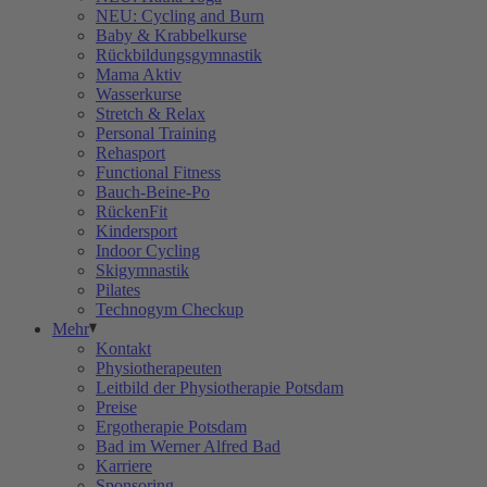
NEU: Cycling and Burn
Baby & Krabbelkurse
Rückbildungsgymnastik
Mama Aktiv
Wasserkurse
Stretch & Relax
Personal Training
Rehasport
Functional Fitness
Bauch-Beine-Po
RückenFit
Kindersport
Indoor Cycling
Skigymnastik
Pilates
Technogym Checkup
Mehr
Kontakt
Physiotherapeuten
Leitbild der Physiotherapie Potsdam
Preise
Ergotherapie Potsdam
Bad im Werner Alfred Bad
Karriere
Sponsoring