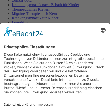
Zumba Gold
Krankengymnastik nach Bobath für Kinder
Therapeutisches Klettern
Migräne-Therapie nach Kern
Krankengymnastik für Kinder
Lymphtaping
Rücken Therapie
Therapeutisches Klettern
Entspannungstraining
Aqua Fitness
FDM – Faszien-Distorsions-Modell
Zumba Gold
Rückbildungsgymnastik
Kinder Therapie
Krankengymnastik nach Vojta für Kinder
Krankengymnastik nach Bobath für Kinder
Krankengymnastik für Kinder
Therapeuten
Kontakt
Karriere
Förderung