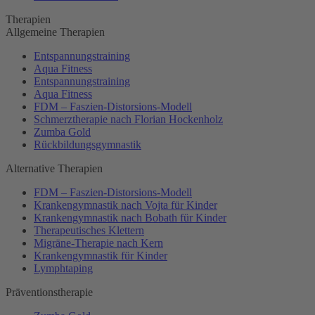
Therapien
Allgemeine Therapien
Entspannungstraining
Aqua Fitness
Entspannungstraining
Aqua Fitness
FDM – Faszien-Distorsions-Modell
Schmerztherapie nach Florian Hockenholz
Zumba Gold
Rückbildungsgymnastik
Alternative Therapien
FDM – Faszien-Distorsions-Modell
Krankengymnastik nach Vojta für Kinder
Krankengymnastik nach Bobath für Kinder
Therapeutisches Klettern
Migräne-Therapie nach Kern
Krankengymnastik für Kinder
Lymphtaping
Präventionstherapie