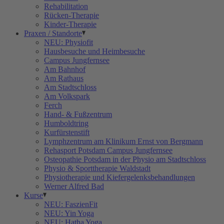
Rehabilitation
Rücken-Therapie
Kinder-Therapie
Praxen / Standorte
NEU: Physiofit
Hausbesuche und Heimbesuche
Campus Jungfernsee
Am Bahnhof
Am Rathaus
Am Stadtschloss
Am Volkspark
Ferch
Hand- & Fußzentrum
Humboldtring
Kurfürstenstift
Lymphzentrum am Klinikum Ernst von Bergmann
Rehasport Potsdam Campus Jungfernsee
Osteopathie Potsdam in der Physio am Stadtschloss
Physio & Sporttherapie Waldstadt
Physiotherapie und Kiefergelenksbehandlungen
Werner Alfred Bad
Kurse
NEU: FaszienFit
NEU: Yin Yoga
NEU: Hatha Yoga