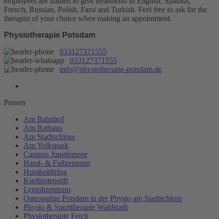
employees are trained to give treatments in English, Spanish,
French, Russian, Polish, Farsi and Turkish. Feel free to ask for the
therapist of your choice when making an appointment.
Physiotherapie Potsdam
033127371555
033127371555
info@physiotherapie-potsdam.de
Praxen
Am Bahnhof
Am Rathaus
Am Stadtschloss
Am Volkspark
Campus Jungfernsee
Hand- & Fußzentrum
Humboldtring
Kurfürstenstift
Lymphzentrum
Osteopathie Potsdam in der Physio am Stadtschloss
Physio & Sporttherapie Waldstadt
Physiotherapie Ferch