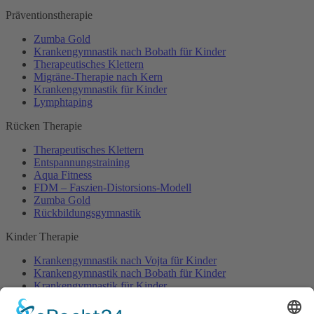
Präventionstherapie
Zumba Gold
Krankengymnastik nach Bobath für Kinder
Therapeutisches Klettern
Migräne-Therapie nach Kern
Krankengymnastik für Kinder
Lymphtaping
Rücken Therapie
Therapeutisches Klettern
Entspannungstraining
Aqua Fitness
FDM – Faszien-Distorsions-Modell
Zumba Gold
Rückbildungsgymnastik
Kinder Therapie
Krankengymnastik nach Vojta für Kinder
Krankengymnastik nach Bobath für Kinder
Krankengymnastik für Kinder
Therapeuten