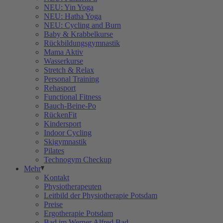
NEU: Yin Yoga
NEU: Hatha Yoga
NEU: Cycling and Burn
Baby & Krabbelkurse
Rückbildungsgymnastik
Mama Aktiv
Wasserkurse
Stretch & Relax
Personal Training
Rehasport
Functional Fitness
Bauch-Beine-Po
RückenFit
Kindersport
Indoor Cycling
Skigymnastik
Pilates
Technogym Checkup
Mehr
Kontakt
Physiotherapeuten
Leitbild der Physiotherapie Potsdam
Preise
Ergotherapie Potsdam
Bad im Werner Alfred Bad