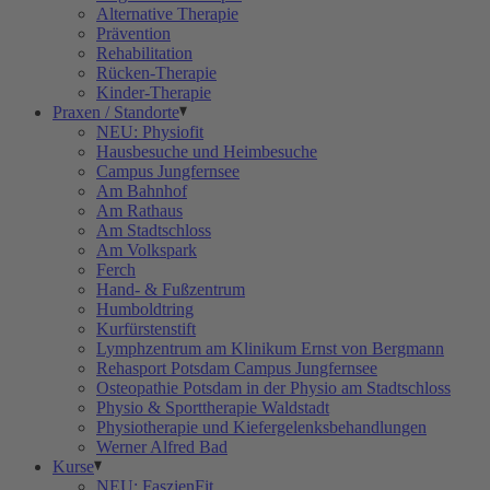
Alternative Therapie
Prävention
Rehabilitation
Rücken-Therapie
Kinder-Therapie
Praxen / Standorte
NEU: Physiofit
Hausbesuche und Heimbesuche
Campus Jungfernsee
Am Bahnhof
Am Rathaus
Am Stadtschloss
Am Volkspark
Ferch
Hand- & Fußzentrum
Humboldtring
Kurfürstenstift
Lymphzentrum am Klinikum Ernst von Bergmann
Rehasport Potsdam Campus Jungfernsee
Osteopathie Potsdam in der Physio am Stadtschloss
Physio & Sporttherapie Waldstadt
Physiotherapie und Kiefergelenksbehandlungen
Werner Alfred Bad
Kurse
NEU: FaszienFit