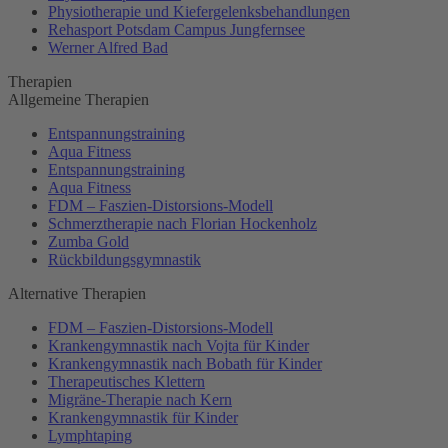
Physiotherapie und Kiefergelenksbehandlungen
Rehasport Potsdam Campus Jungfernsee
Werner Alfred Bad
Therapien
Allgemeine Therapien
Entspannungstraining
Aqua Fitness
Entspannungstraining
Aqua Fitness
FDM – Faszien-Distorsions-Modell
Schmerztherapie nach Florian Hockenholz
Zumba Gold
Rückbildungsgymnastik
Alternative Therapien
FDM – Faszien-Distorsions-Modell
Krankengymnastik nach Vojta für Kinder
Krankengymnastik nach Bobath für Kinder
Therapeutisches Klettern
Migräne-Therapie nach Kern
Krankengymnastik für Kinder
Lymphtaping