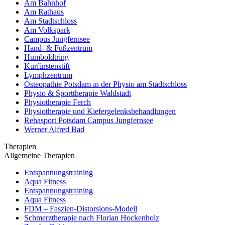
Am Bahnhof
Am Rathaus
Am Stadtschloss
Am Volkspark
Campus Jungfernsee
Hand- & Fußzentrum
Humboldtring
Kurfürstenstift
Lymphzentrum
Osteopathie Potsdam in der Physio am Stadtschloss
Physio & Sporttherapie Waldstadt
Physiotherapie Ferch
Physiotherapie und Kiefergelenksbehandlungen
Rehasport Potsdam Campus Jungfernsee
Werner Alfred Bad
Therapien
Allgemeine Therapien
Entspannungstraining
Aqua Fitness
Entspannungstraining
Aqua Fitness
FDM – Faszien-Distorsions-Modell
Schmerztherapie nach Florian Hockenholz