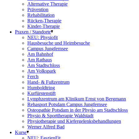
Alternative Therapie
Prävention
Rehabilitation
Rücken-Therapie
Kinder-Therapie
Praxen / Standorte
NEU: Physiofit
Hausbesuche und Heimbesuche
Campus Jungfernsee
Am Bahnhof
Am Rathaus
Am Stadtschloss
Am Volkspark
Ferch
Hand- & Fußzentrum
Humboldtring
Kurfürstenstift
Lymphzentrum am Klinikum Ernst von Bergmann
Rehasport Potsdam Campus Jungfernsee
Osteopathie Potsdam in der Physio am Stadtschloss
Physio & Sporttherapie Waldstadt
Physiotherapie und Kiefergelenksbehandlungen
Werner Alfred Bad
Kurse
NEU: FaszienFit