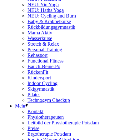
NEU: Yin Yoga
NEU: Hatha Yoga
NEU: Cycling and Burn
Baby & Krabbelkurse
Rückbildungsgymnastik
Mama Aktiv
Wasserkurse
Stretch & Relax
Personal Training
Rehasport
Functional Fitness
Bauch-Beine-Po
RückenFit
Kindersport
Indoor Cycling
Skigymnastik
Pilates
Technogym Checkup
Mehr
Kontakt
Physiotherapeuten
Leitbild der Physiotherapie Potsdam
Preise
Ergotherapie Potsdam
Bad im Werner Alfred Bad