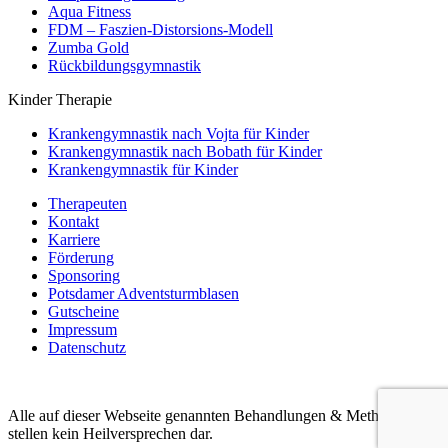
Aqua Fitness
FDM – Faszien-Distorsions-Modell
Zumba Gold
Rückbildungsgymnastik
Kinder Therapie
Krankengymnastik nach Vojta für Kinder
Krankengymnastik nach Bobath für Kinder
Krankengymnastik für Kinder
Therapeuten
Kontakt
Karriere
Förderung
Sponsoring
Potsdamer Adventsturmblasen
Gutscheine
Impressum
Datenschutz
Alle auf dieser Webseite genannten Behandlungen & Methoden
stellen kein Heilversprechen dar.