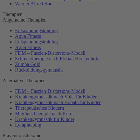
Werner Alfred Bad
Therapien
Allgemeine Therapien
Entspannungstraining
Aqua Fitness
Entspannungstraining
Aqua Fitness
FDM – Faszien-Distorsions-Modell
Schmerztherapie nach Florian Hockenholz
Zumba Gold
Rückbildungsgymnastik
Alternative Therapien
FDM – Faszien-Distorsions-Modell
Krankengymnastik nach Vojta für Kinder
Krankengymnastik nach Bobath für Kinder
Therapeutisches Klettern
Migräne-Therapie nach Kern
Krankengymnastik für Kinder
Lymphtaping
Präventionstherapie