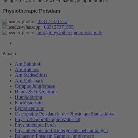
therapist of your choice when making an appointment.
Physiotherapie Potsdam
033127371555
033127371555
info@physiotherapie-potsdam.de
Praxen
Am Bahnhof
Am Rathaus
Am Stadtschloss
Am Volkspark
Campus Jungfernsee
Hand- & Fußzentrum
Humboldtring
Kurfürstenstift
Lymphzentrum
Osteopathie Potsdam in der Physio am Stadtschloss
Physio & Sporttherapie Waldstadt
Physiotherapie Ferch
Physiotherapie und Kiefergelenksbehandlungen
Rehasport Potsdam Campus Jungfernsee