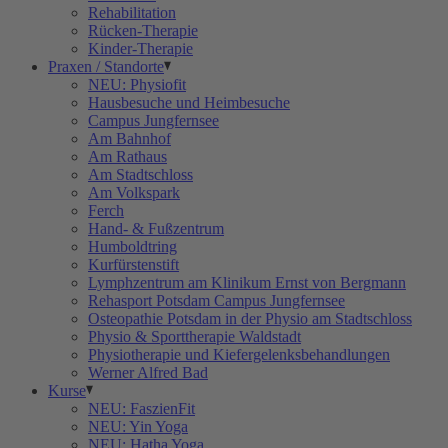
Rehabilitation
Rücken-Therapie
Kinder-Therapie
Praxen / Standorte
NEU: Physiofit
Hausbesuche und Heimbesuche
Campus Jungfernsee
Am Bahnhof
Am Rathaus
Am Stadtschloss
Am Volkspark
Ferch
Hand- & Fußzentrum
Humboldtring
Kurfürstenstift
Lymphzentrum am Klinikum Ernst von Bergmann
Rehasport Potsdam Campus Jungfernsee
Osteopathie Potsdam in der Physio am Stadtschloss
Physio & Sporttherapie Waldstadt
Physiotherapie und Kiefergelenksbehandlungen
Werner Alfred Bad
Kurse
NEU: FaszienFit
NEU: Yin Yoga
NEU: Hatha Yoga