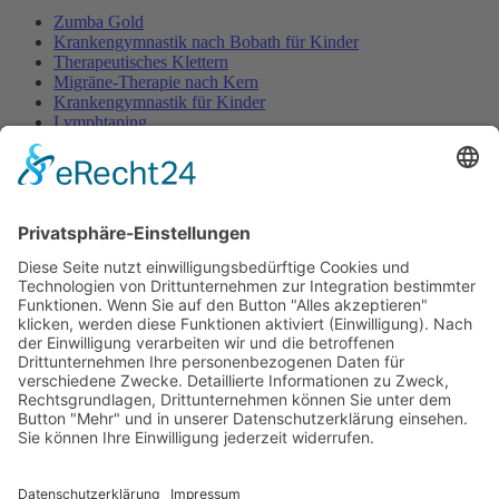
Zumba Gold
Krankengymnastik nach Bobath für Kinder
Therapeutisches Klettern
Migräne-Therapie nach Kern
Krankengymnastik für Kinder
Lymphtaping
Rücken Therapie
Therapeutisches Klettern
Entspannungstraining
Aqua Fitness
FDM – Faszien-Distorsions-Modell
Zumba Gold
Rückbildungsgymnastik
Kinder Therapie
Krankengymnastik nach Vojta für Kinder
Krankengymnastik nach Bobath für Kinder
Krankengymnastik für Kinder
Therapeuten
Kontakt
Karriere