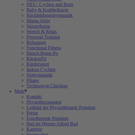
NEU: Cycling and Burn
Baby & Krabbelkurse
Rückbildungsgymnastik
Mama Aktiv
Wasserkurse
Stretch & Relax
Personal Training
Rehasport
Functional Fitness
Bauch-Beine-Po
RückenFit
Kindersport
Indoor Cycling
Skigymnastik
Pilates
Technogym Checkup
Mehr
Kontakt
Physiotherapeuten
Leitbild der Physiotherapie Potsdam
Preise
Ergotherapie Potsdam
Bad im Werner Alfred Bad
Karriere
Sponsoring