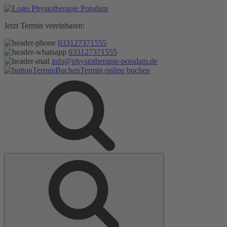
Zum
Inhalt
Jetzt Termin vereinbaren:
springen
033127371555
033127371555
info@physiotherapie-potsdam.de
Termin online buchen
Suche
Suche
nach: