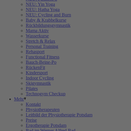
NEU: Yin Yoga
NEU: Hatha Yoga
NEU: Cycling and Burn
Baby & Krabbelkurse
Rückbildungsgymnastik
Mama Aktiv
Wasserkurse
Stretch & Relax
Personal Training
Rehasport
Functional Fitness
Bauch-Beine-Po
RückenFit
Kindersport
Indoor Cycling
Skigymnastik
Pilates
Technogym Checkup
Mehr
Kontakt
Physiotherapeuten
Leitbild der Physiotherapie Potsdam
Preise
Ergotherapie Potsdam
Bad im Werner Alfred Bad