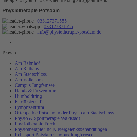
therapist of your choice when making an appointment.
Physiotherapie Potsdam
033127371555
033127371555
info@physiotherapie-potsdam.de
Praxen
Am Bahnhof
Am Rathaus
Am Stadtschloss
Am Volkspark
Campus Jungfernsee
Hand- & Fußzentrum
Humboldtring
Kurfürstenstift
Lymphzentrum
Osteopathie Potsdam in der Physio am Stadtschloss
Physio & Sporttherapie Waldstadt
Physiotherapie Ferch
Physiotherapie und Kiefergelenksbehandlungen
Rehasport Potsdam Campus Jungfernsee