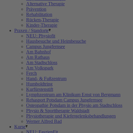
Alternative Therapie
Prävention
Rehabilitation
Rücken-Therapie
Kinder-Therapie
Praxen / Standorte
NEU: Physiofit
Hausbesuche und Heimbesuche
Campus Jungfernsee
Am Bahnhof
Am Rathaus
Am Stadtschloss
Am Volkspark
Ferch
Hand- & Fußzentrum
Humboldtring
Kurfürstenstift
Lymphzentrum am Klinikum Ernst von Bergmann
Rehasport Potsdam Campus Jungfernsee
Osteopathie Potsdam in der Physio am Stadtschloss
Physio & Sporttherapie Waldstadt
Physiotherapie und Kiefergelenksbehandlungen
Werner Alfred Bad
Kurse
NEU: FaszienFit