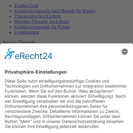
Zumba Gold
Krankengymnastik nach Bobath für Kinder
Therapeutisches Klettern
Migräne-Therapie nach Kern
Krankengymnastik für Kinder
Lymphtaping
Rücken Therapie
Therapeutisches Klettern
Entspannungstraining
Aqua Fitness
FDM – Faszien-Distorsions-Modell
Zumba Gold
Rückbildungsgymnastik
Kinder Therapie
Krankengymnastik nach Vojta für Kinder
Krankengymnastik nach Bobath für Kinder
Krankengymnastik für Kinder
Therapeuten
Kontakt
Karriere