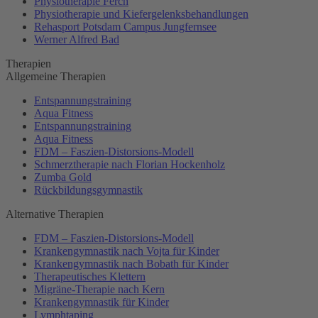
Physiotherapie Ferch
Physiotherapie und Kiefergelenksbehandlungen
Rehasport Potsdam Campus Jungfernsee
Werner Alfred Bad
Therapien
Allgemeine Therapien
Entspannungstraining
Aqua Fitness
Entspannungstraining
Aqua Fitness
FDM – Faszien-Distorsions-Modell
Schmerztherapie nach Florian Hockenholz
Zumba Gold
Rückbildungsgymnastik
Alternative Therapien
FDM – Faszien-Distorsions-Modell
Krankengymnastik nach Vojta für Kinder
Krankengymnastik nach Bobath für Kinder
Therapeutisches Klettern
Migräne-Therapie nach Kern
Krankengymnastik für Kinder
Lymphtaping