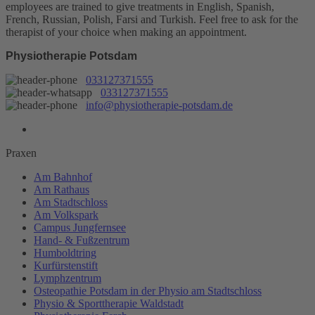
employees are trained to give treatments in English, Spanish,
French, Russian, Polish, Farsi and Turkish. Feel free to ask for the
therapist of your choice when making an appointment.
Physiotherapie Potsdam
033127371555
033127371555
info@physiotherapie-potsdam.de
Praxen
Am Bahnhof
Am Rathaus
Am Stadtschloss
Am Volkspark
Campus Jungfernsee
Hand- & Fußzentrum
Humboldtring
Kurfürstenstift
Lymphzentrum
Osteopathie Potsdam in der Physio am Stadtschloss
Physio & Sporttherapie Waldstadt