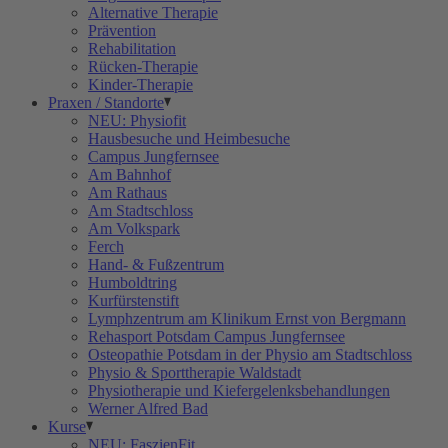
Alternative Therapie
Prävention
Rehabilitation
Rücken-Therapie
Kinder-Therapie
Praxen / Standorte
NEU: Physiofit
Hausbesuche und Heimbesuche
Campus Jungfernsee
Am Bahnhof
Am Rathaus
Am Stadtschloss
Am Volkspark
Ferch
Hand- & Fußzentrum
Humboldtring
Kurfürstenstift
Lymphzentrum am Klinikum Ernst von Bergmann
Rehasport Potsdam Campus Jungfernsee
Osteopathie Potsdam in der Physio am Stadtschloss
Physio & Sporttherapie Waldstadt
Physiotherapie und Kiefergelenksbehandlungen
Werner Alfred Bad
Kurse
NEU: FaszienFit