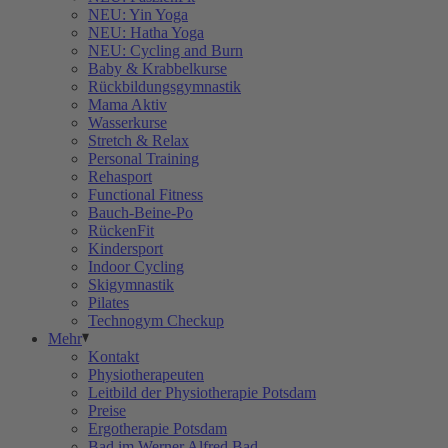
NEU: Yin Yoga
NEU: Hatha Yoga
NEU: Cycling and Burn
Baby & Krabbelkurse
Rückbildungsgymnastik
Mama Aktiv
Wasserkurse
Stretch & Relax
Personal Training
Rehasport
Functional Fitness
Bauch-Beine-Po
RückenFit
Kindersport
Indoor Cycling
Skigymnastik
Pilates
Technogym Checkup
Mehr
Kontakt
Physiotherapeuten
Leitbild der Physiotherapie Potsdam
Preise
Ergotherapie Potsdam
Bad im Werner Alfred Bad