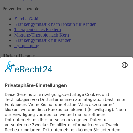
Präventionstherapie
Zumba Gold
Krankengymnastik nach Bobath für Kinder
Therapeutisches Klettern
Migräne-Therapie nach Kern
Krankengymnastik für Kinder
Lymphtaping
Rücken Therapie
Therapeutisches Klettern
Entspannungstraining
Aqua Fitness
FDM – Faszien-Distorsions-Modell
Zumba Gold
Rückbildungsgymnastik
Kinder Therapie
Krankengymnastik nach Vojta für Kinder
Krankengymnastik nach Bobath für Kinder
Krankengymnastik für Kinder