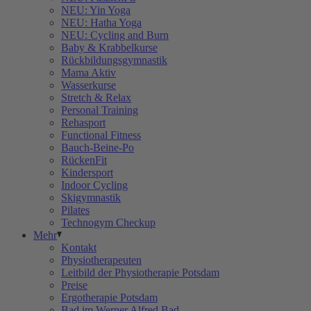
NEU: Yin Yoga
NEU: Hatha Yoga
NEU: Cycling and Burn
Baby & Krabbelkurse
Rückbildungsgymnastik
Mama Aktiv
Wasserkurse
Stretch & Relax
Personal Training
Rehasport
Functional Fitness
Bauch-Beine-Po
RückenFit
Kindersport
Indoor Cycling
Skigymnastik
Pilates
Technogym Checkup
Mehr
Kontakt
Physiotherapeuten
Leitbild der Physiotherapie Potsdam
Preise
Ergotherapie Potsdam
Bad im Werner Alfred Bad