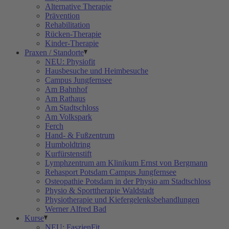
Alternative Therapie
Prävention
Rehabilitation
Rücken-Therapie
Kinder-Therapie
Praxen / Standorte
NEU: Physiofit
Hausbesuche und Heimbesuche
Campus Jungfernsee
Am Bahnhof
Am Rathaus
Am Stadtschloss
Am Volkspark
Ferch
Hand- & Fußzentrum
Humboldtring
Kurfürstenstift
Lymphzentrum am Klinikum Ernst von Bergmann
Rehasport Potsdam Campus Jungfernsee
Osteopathie Potsdam in der Physio am Stadtschloss
Physio & Sporttherapie Waldstadt
Physiotherapie und Kiefergelenksbehandlungen
Werner Alfred Bad
Kurse
NEU: FaszienFit