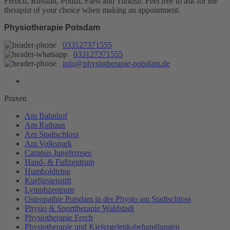
French, Russian, Polish, Farsi and Turkish. Feel free to ask for the
therapist of your choice when making an appointment.
Physiotherapie Potsdam
033127371555
033127371555
info@physiotherapie-potsdam.de
Praxen
Am Bahnhof
Am Rathaus
Am Stadtschloss
Am Volkspark
Campus Jungfernsee
Hand- & Fußzentrum
Humboldtring
Kurfürstenstift
Lymphzentrum
Osteopathie Potsdam in der Physio am Stadtschloss
Physio & Sporttherapie Waldstadt
Physiotherapie Ferch
Physiotherapie und Kiefergelenksbehandlungen