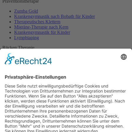
Präventionstherapie
Zumba Gold
Krankengymnastik nach Bobath für Kinder
Therapeutisches Klettern
Migräne-Therapie nach Kern
Krankengymnastik für Kinder
Lymphtaping
Rücken Therapie
Therapeutisches Klettern
Entspannungstraining
Aqua Fitness
FDM – Faszien-Distorsions-Modell
Zumba Gold
Rückbildungsgymnastik
Kinder Therapie
Krankengymnastik nach Vojta für Kinder
Krankengymnastik nach Bobath für Kinder
Krankengymnastik für Kinder
Therapeuten
Kontakt