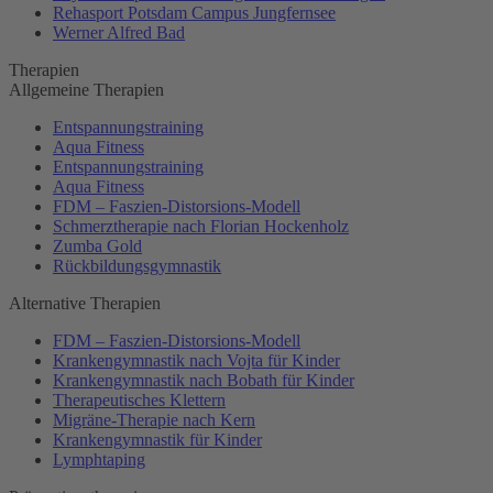
Rehasport Potsdam Campus Jungfernsee
Werner Alfred Bad
Therapien
Allgemeine Therapien
Entspannungstraining
Aqua Fitness
Entspannungstraining
Aqua Fitness
FDM – Faszien-Distorsions-Modell
Schmerztherapie nach Florian Hockenholz
Zumba Gold
Rückbildungsgymnastik
Alternative Therapien
FDM – Faszien-Distorsions-Modell
Krankengymnastik nach Vojta für Kinder
Krankengymnastik nach Bobath für Kinder
Therapeutisches Klettern
Migräne-Therapie nach Kern
Krankengymnastik für Kinder
Lymphtaping