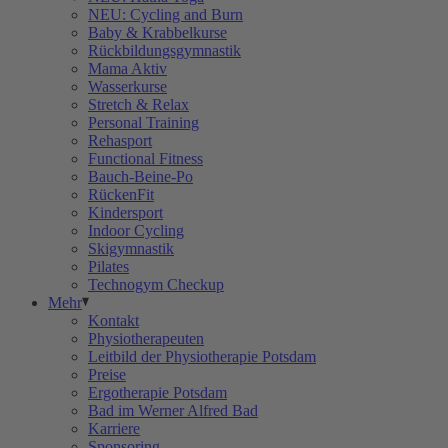
NEU: Cycling and Burn
Baby & Krabbelkurse
Rückbildungsgymnastik
Mama Aktiv
Wasserkurse
Stretch & Relax
Personal Training
Rehasport
Functional Fitness
Bauch-Beine-Po
RückenFit
Kindersport
Indoor Cycling
Skigymnastik
Pilates
Technogym Checkup
Mehr
Kontakt
Physiotherapeuten
Leitbild der Physiotherapie Potsdam
Preise
Ergotherapie Potsdam
Bad im Werner Alfred Bad
Karriere
Sponsoring