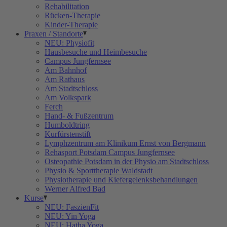
Rehabilitation
Rücken-Therapie
Kinder-Therapie
Praxen / Standorte
NEU: Physiofit
Hausbesuche und Heimbesuche
Campus Jungfernsee
Am Bahnhof
Am Rathaus
Am Stadtschloss
Am Volkspark
Ferch
Hand- & Fußzentrum
Humboldtring
Kurfürstenstift
Lymphzentrum am Klinikum Ernst von Bergmann
Rehasport Potsdam Campus Jungfernsee
Osteopathie Potsdam in der Physio am Stadtschloss
Physio & Sporttherapie Waldstadt
Physiotherapie und Kiefergelenksbehandlungen
Werner Alfred Bad
Kurse
NEU: FaszienFit
NEU: Yin Yoga
NEU: Hatha Yoga