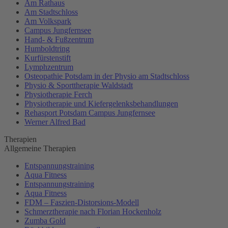
Am Rathaus
Am Stadtschloss
Am Volkspark
Campus Jungfernsee
Hand- & Fußzentrum
Humboldtring
Kurfürstenstift
Lymphzentrum
Osteopathie Potsdam in der Physio am Stadtschloss
Physio & Sporttherapie Waldstadt
Physiotherapie Ferch
Physiotherapie und Kiefergelenksbehandlungen
Rehasport Potsdam Campus Jungfernsee
Werner Alfred Bad
Therapien
Allgemeine Therapien
Entspannungstraining
Aqua Fitness
Entspannungstraining
Aqua Fitness
FDM – Faszien-Distorsions-Modell
Schmerztherapie nach Florian Hockenholz
Zumba Gold