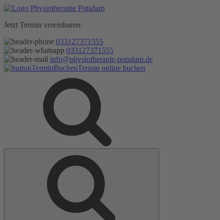
Zum
Inhalt
Jetzt Termin vereinbaren:
springen
033127371555
033127371555
info@physiotherapie-potsdam.de
Termin online buchen
Suche
Suche
nach: