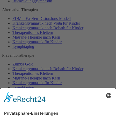
Rückbildungsgymnastik
Alternative Therapien
FDM – Faszien-Distorsions-Modell
Krankengymnastik nach Vojta für Kinder
Krankengymnastik nach Bobath für Kinder
Therapeutisches Klettern
Migräne-Therapie nach Kern
Krankengymnastik für Kinder
Lymphtaping
Präventionstherapie
Zumba Gold
Krankengymnastik nach Bobath für Kinder
Therapeutisches Klettern
Migräne-Therapie nach Kern
Krankengymnastik für Kinder
Lymphtaping
Rücken Therapie
Therapeutisches Klettern
Entspannungstraining
Aqua Fitness