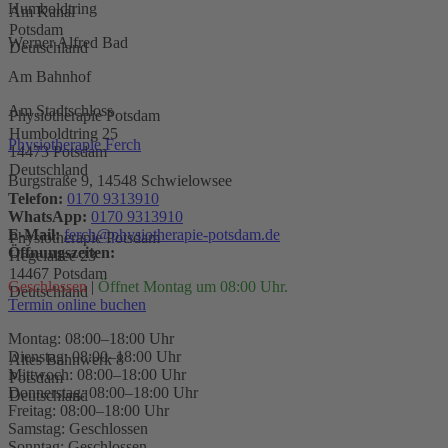
Humboldtring
Am Kanal
Potsdam
Werner Alfred Bad
Deutschland
Am Bahnhof
Am Stadtschloss
Physiotherapie Potsdam
Humboldtring 25
Physiotherapie Ferch
14473 Potsdam
Deutschland
Burgstraße 9, 14548 Schwielowsee
Telefon:
0170 9313910
WhatsApp:
0170 9313910
E-Mail:
ferch@physiotherapie-potsdam.de
Physiotherapie Potsdam
Öffnungszeiten:
Hegelallee 23
14467 Potsdam
Geschlossen
|
Öffnet Montag um 08:00 Uhr.
Deutschland
Termin online buchen
Montag: 08:00–18:00 Uhr
Dienstag: 08:00–18:00 Uhr
Altes Bahnwerk 8
Mittwoch: 08:00–18:00 Uhr
Potsdam
Donnerstag: 08:00–18:00 Uhr
Deutschland
Freitag: 08:00–18:00 Uhr
Samstag: Geschlossen
Sonntag: Geschlossen