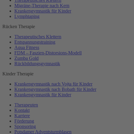
Therapeutisches Klettern
Migräne-Therapie nach Kern
Krankengymnastik für Kinder
Lymphtaping
Rücken Therapie
Therapeutisches Klettern
Entspannungstraining
Aqua Fitness
FDM – Faszien-Distorsions-Modell
Zumba Gold
Rückbildungsgymnastik
Kinder Therapie
Krankengymnastik nach Vojta für Kinder
Krankengymnastik nach Bobath für Kinder
Krankengymnastik für Kinder
Therapeuten
Kontakt
Karriere
Förderung
Sponsoring
Potsdamer Adventsturmblasen