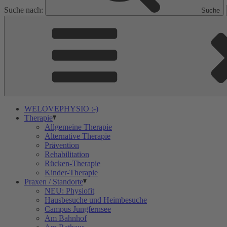
Suche nach:
Suche
WELOVEPHYSIO :-)
Therapie
Allgemeine Therapie
Alternative Therapie
Prävention
Rehabilitation
Rücken-Therapie
Kinder-Therapie
Praxen / Standorte
NEU: Physiofit
Hausbesuche und Heimbesuche
Campus Jungfernsee
Am Bahnhof