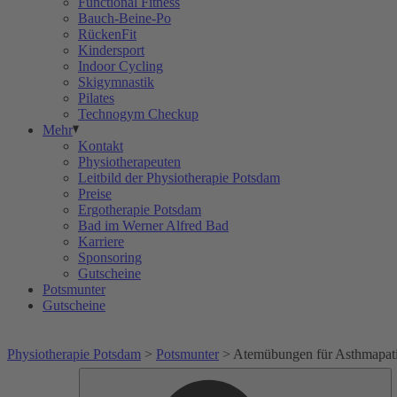
Functional Fitness
Bauch-Beine-Po
RückenFit
Kindersport
Indoor Cycling
Skigymnastik
Pilates
Technogym Checkup
Mehr
Kontakt
Physiotherapeuten
Leitbild der Physiotherapie Potsdam
Preise
Ergotherapie Potsdam
Bad im Werner Alfred Bad
Karriere
Sponsoring
Gutscheine
Potsmunter
Gutscheine
Physiotherapie Potsdam
>
Potsmunter
>
Atemübungen für Asthmapati