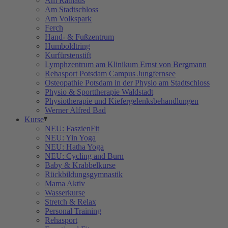
Am Rathaus
Am Stadtschloss
Am Volkspark
Ferch
Hand- & Fußzentrum
Humboldtring
Kurfürstenstift
Lymphzentrum am Klinikum Ernst von Bergmann
Rehasport Potsdam Campus Jungfernsee
Osteopathie Potsdam in der Physio am Stadtschloss
Physio & Sporttherapie Waldstadt
Physiotherapie und Kiefergelenksbehandlungen
Werner Alfred Bad
Kurse
NEU: FaszienFit
NEU: Yin Yoga
NEU: Hatha Yoga
NEU: Cycling and Burn
Baby & Krabbelkurse
Rückbildungsgymnastik
Mama Aktiv
Wasserkurse
Stretch & Relax
Personal Training
Rehasport