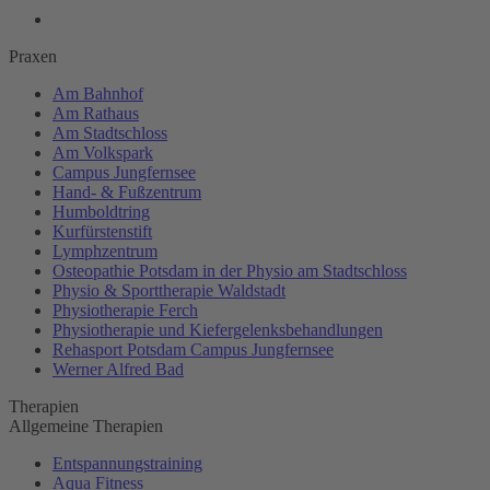
Praxen
Am Bahnhof
Am Rathaus
Am Stadtschloss
Am Volkspark
Campus Jungfernsee
Hand- & Fußzentrum
Humboldtring
Kurfürstenstift
Lymphzentrum
Osteopathie Potsdam in der Physio am Stadtschloss
Physio & Sporttherapie Waldstadt
Physiotherapie Ferch
Physiotherapie und Kiefergelenksbehandlungen
Rehasport Potsdam Campus Jungfernsee
Werner Alfred Bad
Therapien
Allgemeine Therapien
Entspannungstraining
Aqua Fitness