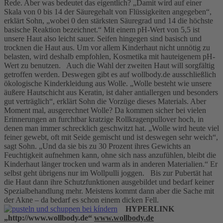
Rede. Aber was bedeutet das eigentlich? „Damit wird auf einer
Skala von 0 bis 14 der Säuregehalt von Flüssigkeiten angegeben“,
erklärt Sohn, „wobei 0 den stärksten Säuregrad und 14 die höchste
basische Reaktion bezeichnet.“ Mit einem pH-Wert von 5,5 ist
unsere Haut also leicht sauer. Seifen hingegen sind basisch und
trocknen die Haut aus. Um vor allem Kinderhaut nicht unnötig zu
belasten, wird deshalb empfohlen, Kosmetika mit hauteigenem pH-
Wert zu benutzen. Auch die Wahl der zweiten Haut will sorgfältig
getroffen werden. Deswegen gibt es auf wollbody.de ausschließlich
ökologische Kinderkleidung aus Wolle. „Wolle besteht wie unsere
äußere Hautschicht aus Keratin, ist daher antiallergen und besonders
gut verträglich“, erklärt Sohn die Vorzüge dieses Materials. Aber
Moment mal, ausgerechnet Wolle? Da kommen sicher bei vielen
Erinnerungen an furchtbar kratzige Rollkragenpullover hoch, in
denen man immer schrecklich geschwitzt hat. „Wolle wird heute viel
feiner gewebt, oft mit Seide gemischt und ist deswegen sehr weich“,
sagt Sohn. „Und da sie bis zu 30 Prozent ihres Gewichts an
Feuchtigkeit aufnehmen kann, ohne sich nass anzufühlen, bleibt die
Kinderhaut länger trocken und warm als in anderen Materialien.“ Er
selbst geht übrigens nur im Wollpulli joggen. Bis zur Pubertät hat
die Haut dann ihre Schutzfunktionen ausgebildet und bedarf keiner
Spezialbehandlung mehr. Meistens kommt dann aber die Sache mit
der Akne – da bedarf es schon einem dicken Fell.
HYPERLINK
„http://www.wollbody.de“
www.wollbody.de