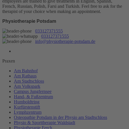
employees are trained to give treatments in English, Spanish,
French, Russian, Polish, Farsi and Turkish. Feel free to ask for the
therapist of your choice when making an appointment.
Physiotherapie Potsdam
033127371555
033127371555
info@physiotherapie-potsdam.de
Praxen
Am Bahnhof
Am Rathaus
Am Stadtschloss
Am Volkspark
Campus Jungfernsee
Hand- & Fußzentrum
Humboldtring
Kurfürstenstift
Lymphzentrum
Osteopathie Potsdam in der Physio am Stadtschloss
Physio & Sporttherapie Waldstadt
Physiotherapie Ferch