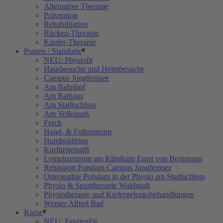
Alternative Therapie
Prävention
Rehabilitation
Rücken-Therapie
Kinder-Therapie
Praxen / Standorte
NEU: Physiofit
Hausbesuche und Heimbesuche
Campus Jungfernsee
Am Bahnhof
Am Rathaus
Am Stadtschloss
Am Volkspark
Ferch
Hand- & Fußzentrum
Humboldtring
Kurfürstenstift
Lymphzentrum am Klinikum Ernst von Bergmann
Rehasport Potsdam Campus Jungfernsee
Osteopathie Potsdam in der Physio am Stadtschloss
Physio & Sporttherapie Waldstadt
Physiotherapie und Kiefergelenksbehandlungen
Werner Alfred Bad
Kurse
NEU: FaszienFit