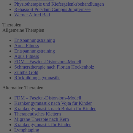
Physiotherapie und Kiefergelenksbehandlungen
Rehasport Potsdam Campus Jungfernsee
Werner Alfred Bad
Therapien
Allgemeine Therapien
Entspannungstraining
Aqua Fitness
Entspannungstraining
Aqua Fitness
FDM – Faszien-Distorsions-Modell
Schmerztherapie nach Florian Hockenholz
Zumba Gold
Rückbildungsgymnastik
Alternative Therapien
FDM – Faszien-Distorsions-Modell
Krankengymnastik nach Vojta für Kinder
Krankengymnastik nach Bobath für Kinder
Therapeutisches Klettern
Migräne-Therapie nach Kern
Krankengymnastik für Kinder
Lymphtaping