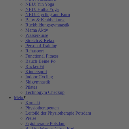
NEU: Yin Yoga
NEU: Hatha Yoga
NEU: Cycling and Burn
Baby & Krabbelkurse
Rückbildungsgymnastik
Mama Aktiv
Wasserkurse
Stretch & Relax
Personal Training
Rehasport
Functional Fitness
Bauch-Beine-Po
RückenFit
Kindersport
Indoor Cycling
Skigymnastik
Pilates
Technogym Checkup
Mehr
Kontakt
Physiotherapeuten
Leitbild der Physiotherapie Potsdam
Preise
Ergotherapie Potsdam
Bad im Werner Alfred Bad