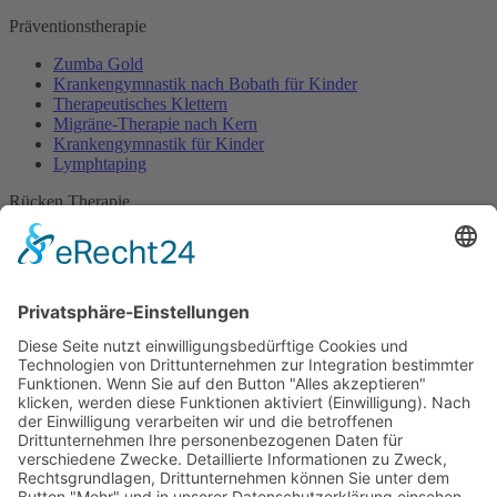
Präventionstherapie
Zumba Gold
Krankengymnastik nach Bobath für Kinder
Therapeutisches Klettern
Migräne-Therapie nach Kern
Krankengymnastik für Kinder
Lymphtaping
Rücken Therapie
Therapeutisches Klettern
Entspannungstraining
Aqua Fitness
FDM – Faszien-Distorsions-Modell
Zumba Gold
Rückbildungsgymnastik
Kinder Therapie
Krankengymnastik nach Vojta für Kinder
Krankengymnastik nach Bobath für Kinder
Krankengymnastik für Kinder
Therapeuten