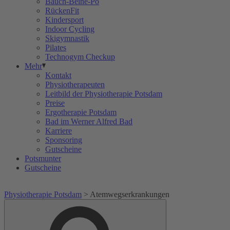
Bauch-Beine-Po
RückenFit
Kindersport
Indoor Cycling
Skigymnastik
Pilates
Technogym Checkup
Mehr
Kontakt
Physiotherapeuten
Leitbild der Physiotherapie Potsdam
Preise
Ergotherapie Potsdam
Bad im Werner Alfred Bad
Karriere
Sponsoring
Gutscheine
Potsmunter
Gutscheine
Physiotherapie Potsdam
>
Atemwegserkrankungen
Suche
Suche
nach: