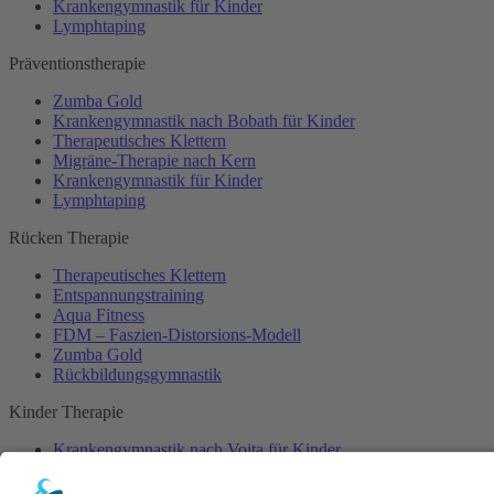
Krankengymnastik für Kinder
Lymphtaping
Präventionstherapie
Zumba Gold
Krankengymnastik nach Bobath für Kinder
Therapeutisches Klettern
Migräne-Therapie nach Kern
Krankengymnastik für Kinder
Lymphtaping
Rücken Therapie
Therapeutisches Klettern
Entspannungstraining
Aqua Fitness
FDM – Faszien-Distorsions-Modell
Zumba Gold
Rückbildungsgymnastik
Kinder Therapie
Krankengymnastik nach Vojta für Kinder
Krankengymnastik nach Bobath für Kinder
Krankengymnastik für Kinder