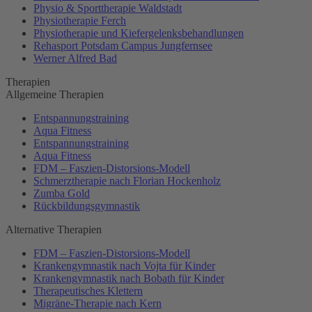
Physio & Sporttherapie Waldstadt
Physiotherapie Ferch
Physiotherapie und Kiefergelenksbehandlungen
Rehasport Potsdam Campus Jungfernsee
Werner Alfred Bad
Therapien
Allgemeine Therapien
Entspannungstraining
Aqua Fitness
Entspannungstraining
Aqua Fitness
FDM – Faszien-Distorsions-Modell
Schmerztherapie nach Florian Hockenholz
Zumba Gold
Rückbildungsgymnastik
Alternative Therapien
FDM – Faszien-Distorsions-Modell
Krankengymnastik nach Vojta für Kinder
Krankengymnastik nach Bobath für Kinder
Therapeutisches Klettern
Migräne-Therapie nach Kern