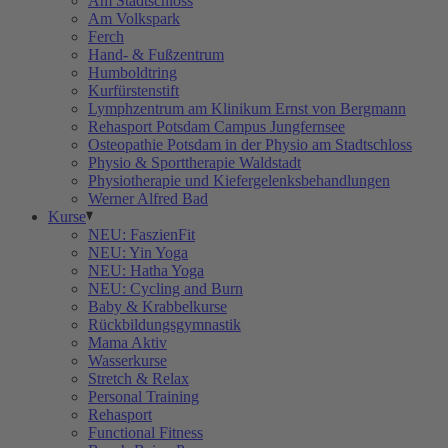
Am Stadtschloss
Am Volkspark
Ferch
Hand- & Fußzentrum
Humboldtring
Kurfürstenstift
Lymphzentrum am Klinikum Ernst von Bergmann
Rehasport Potsdam Campus Jungfernsee
Osteopathie Potsdam in der Physio am Stadtschloss
Physio & Sporttherapie Waldstadt
Physiotherapie und Kiefergelenksbehandlungen
Werner Alfred Bad
Kurse
NEU: FaszienFit
NEU: Yin Yoga
NEU: Hatha Yoga
NEU: Cycling and Burn
Baby & Krabbelkurse
Rückbildungsgymnastik
Mama Aktiv
Wasserkurse
Stretch & Relax
Personal Training
Rehasport
Functional Fitness