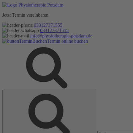
Zum
Inhalt
Jetzt Termin vereinbaren:
springen
033127371555
033127371555
info@physiotherapie-potsdam.de
Termin online buchen
Suche
Suche
nach: