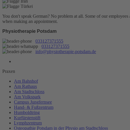
You don't speak German? No problem at all.
Some of our employees are
when making an appointment.
Physiotherapie Potsdam
033127371555
033127371555
info@physiotherapie-potsdam.de
Praxen
Am Bahnhof
Am Rathaus
Am Stadtschloss
Am Volkspark
Campus Jungfernsee
Hand- & Fußzentrum
Humboldtring
Kurfürstenstift
Lymphzentrum
Osteopathie Potsdam in der Physio am Stadtschloss