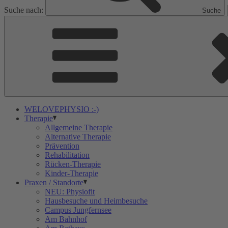
Suche nach:
Suche
WELOVEPHYSIO :-)
Therapie
Allgemeine Therapie
Alternative Therapie
Prävention
Rehabilitation
Rücken-Therapie
Kinder-Therapie
Praxen / Standorte
NEU: Physiofit
Hausbesuche und Heimbesuche
Campus Jungfernsee
Am Bahnhof