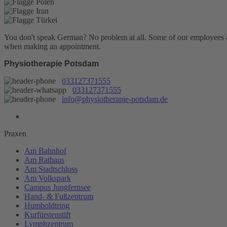
You don't speak German? No problem at all.
Some of our employees are
when making an appointment.
Physiotherapie Potsdam
033127371555
033127371555
info@physiotherapie-potsdam.de
Praxen
Am Bahnhof
Am Rathaus
Am Stadtschloss
Am Volkspark
Campus Jungfernsee
Hand- & Fußzentrum
Humboldtring
Kurfürstenstift
Lymphzentrum