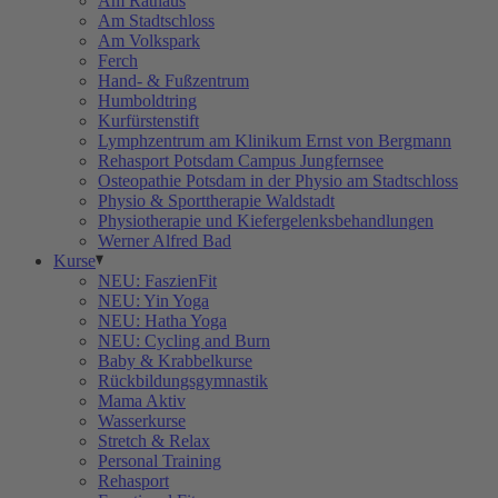
Am Rathaus
Am Stadtschloss
Am Volkspark
Ferch
Hand- & Fußzentrum
Humboldtring
Kurfürstenstift
Lymphzentrum am Klinikum Ernst von Bergmann
Rehasport Potsdam Campus Jungfernsee
Osteopathie Potsdam in der Physio am Stadtschloss
Physio & Sporttherapie Waldstadt
Physiotherapie und Kiefergelenksbehandlungen
Werner Alfred Bad
Kurse
NEU: FaszienFit
NEU: Yin Yoga
NEU: Hatha Yoga
NEU: Cycling and Burn
Baby & Krabbelkurse
Rückbildungsgymnastik
Mama Aktiv
Wasserkurse
Stretch & Relax
Personal Training
Rehasport