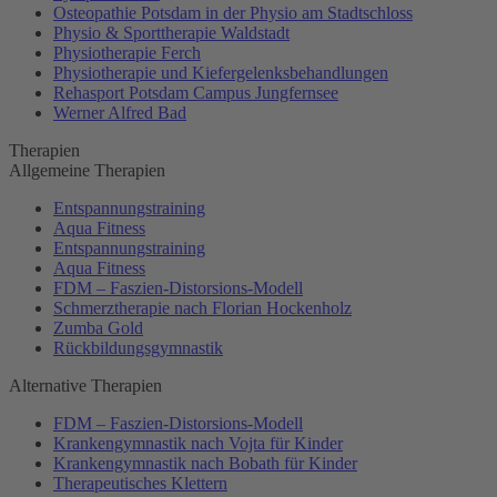
Osteopathie Potsdam in der Physio am Stadtschloss
Physio & Sporttherapie Waldstadt
Physiotherapie Ferch
Physiotherapie und Kiefergelenksbehandlungen
Rehasport Potsdam Campus Jungfernsee
Werner Alfred Bad
Therapien
Allgemeine Therapien
Entspannungstraining
Aqua Fitness
Entspannungstraining
Aqua Fitness
FDM – Faszien-Distorsions-Modell
Schmerztherapie nach Florian Hockenholz
Zumba Gold
Rückbildungsgymnastik
Alternative Therapien
FDM – Faszien-Distorsions-Modell
Krankengymnastik nach Vojta für Kinder
Krankengymnastik nach Bobath für Kinder
Therapeutisches Klettern