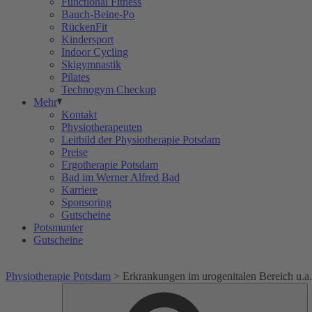
Functional Fitness
Bauch-Beine-Po
RückenFit
Kindersport
Indoor Cycling
Skigymnastik
Pilates
Technogym Checkup
Mehr
Kontakt
Physiotherapeuten
Leitbild der Physiotherapie Potsdam
Preise
Ergotherapie Potsdam
Bad im Werner Alfred Bad
Karriere
Sponsoring
Gutscheine
Potsmunter
Gutscheine
Physiotherapie Potsdam
>
Erkrankungen im urogenitalen Bereich u.