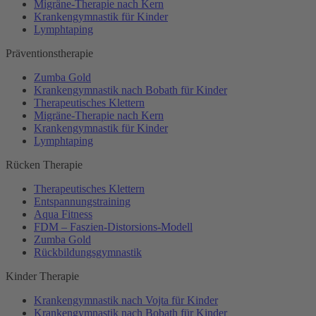
Migräne-Therapie nach Kern
Krankengymnastik für Kinder
Lymphtaping
Präventionstherapie
Zumba Gold
Krankengymnastik nach Bobath für Kinder
Therapeutisches Klettern
Migräne-Therapie nach Kern
Krankengymnastik für Kinder
Lymphtaping
Rücken Therapie
Therapeutisches Klettern
Entspannungstraining
Aqua Fitness
FDM – Faszien-Distorsions-Modell
Zumba Gold
Rückbildungsgymnastik
Kinder Therapie
Krankengymnastik nach Vojta für Kinder
Krankengymnastik nach Bobath für Kinder