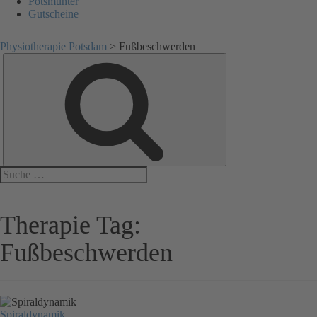
Potsmunter
Gutscheine
Physiotherapie Potsdam
>
Fußbeschwerden
Suche
Suche
nach:
Therapie Tag:
Fußbeschwerden
Spiraldynamik