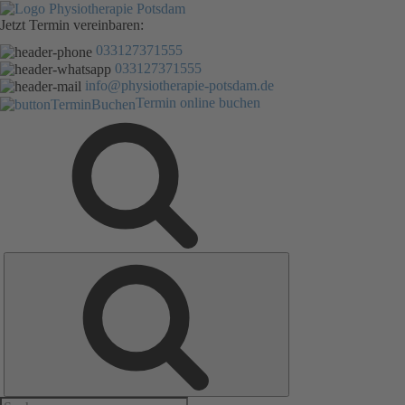
Zum
Inhalt
Jetzt Termin vereinbaren:
springen
033127371555
033127371555
info@physiotherapie-potsdam.de
Termin online buchen
Suche
Suche