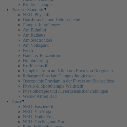
Kinder-Therapie
Praxen / Standorte
NEU: Physiofit
Hausbesuche und Heimbesuche
Campus Jungfernsee
Am Bahnhof
Am Rathaus
Am Stadtschloss
Am Volkspark
Ferch
Hand- & Fußzentrum
Humboldtring
Kurfürstenstift
Lymphzentrum am Klinikum Ernst von Bergmann
Rehasport Potsdam Campus Jungfernsee
Osteopathie Potsdam in der Physio am Stadtschloss
Physio & Sporttherapie Waldstadt
Physiotherapie und Kiefergelenksbehandlungen
Werner Alfred Bad
Kurse
NEU: FaszienFit
NEU: Yin Yoga
NEU: Hatha Yoga
NEU: Cycling and Burn
Baby & Krabbelkurse