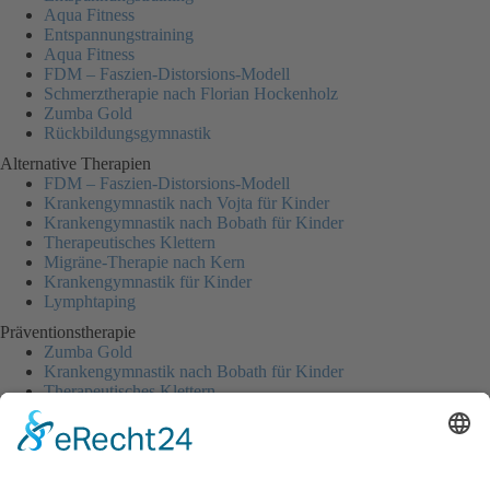
Aqua Fitness
Entspannungstraining
Aqua Fitness
FDM – Faszien-Distorsions-Modell
Schmerztherapie nach Florian Hockenholz
Zumba Gold
Rückbildungsgymnastik
Alternative Therapien
FDM – Faszien-Distorsions-Modell
Krankengymnastik nach Vojta für Kinder
Krankengymnastik nach Bobath für Kinder
Therapeutisches Klettern
Migräne-Therapie nach Kern
Krankengymnastik für Kinder
Lymphtaping
Präventionstherapie
Zumba Gold
Krankengymnastik nach Bobath für Kinder
Therapeutisches Klettern
Migräne-Therapie nach Kern
Krankengymnastik für Kinder
Lymphtaping
Rücken Therapie