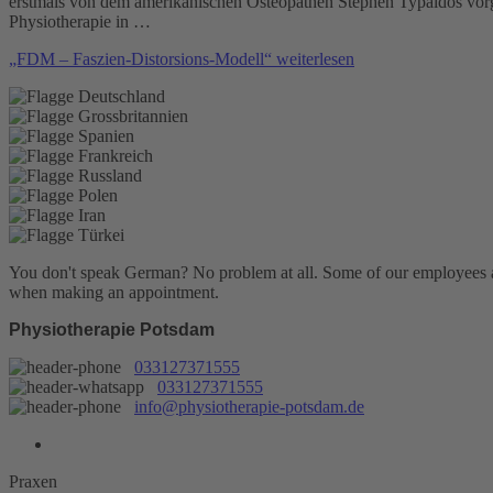
erstmals von dem amerikanischen Osteopathen Stephen Typaldos vorge
Physiotherapie in …
„FDM – Faszien-Distorsions-Modell“
weiterlesen
You don't speak German? No problem at all.
Some of our employees are
when making an appointment.
Physiotherapie Potsdam
033127371555
033127371555
info@physiotherapie-potsdam.de
Praxen