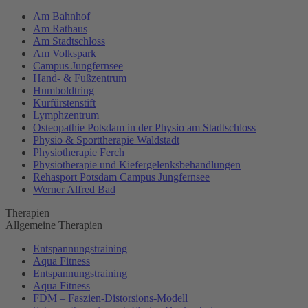
Am Bahnhof
Am Rathaus
Am Stadtschloss
Am Volkspark
Campus Jungfernsee
Hand- & Fußzentrum
Humboldtring
Kurfürstenstift
Lymphzentrum
Osteopathie Potsdam in der Physio am Stadtschloss
Physio & Sporttherapie Waldstadt
Physiotherapie Ferch
Physiotherapie und Kiefergelenksbehandlungen
Rehasport Potsdam Campus Jungfernsee
Werner Alfred Bad
Therapien
Allgemeine Therapien
Entspannungstraining
Aqua Fitness
Entspannungstraining
Aqua Fitness
FDM – Faszien-Distorsions-Modell