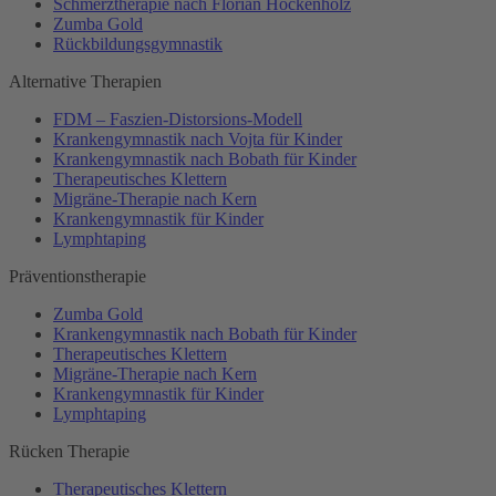
Schmerztherapie nach Florian Hockenholz
Zumba Gold
Rückbildungsgymnastik
Alternative Therapien
FDM – Faszien-Distorsions-Modell
Krankengymnastik nach Vojta für Kinder
Krankengymnastik nach Bobath für Kinder
Therapeutisches Klettern
Migräne-Therapie nach Kern
Krankengymnastik für Kinder
Lymphtaping
Präventionstherapie
Zumba Gold
Krankengymnastik nach Bobath für Kinder
Therapeutisches Klettern
Migräne-Therapie nach Kern
Krankengymnastik für Kinder
Lymphtaping
Rücken Therapie
Therapeutisches Klettern