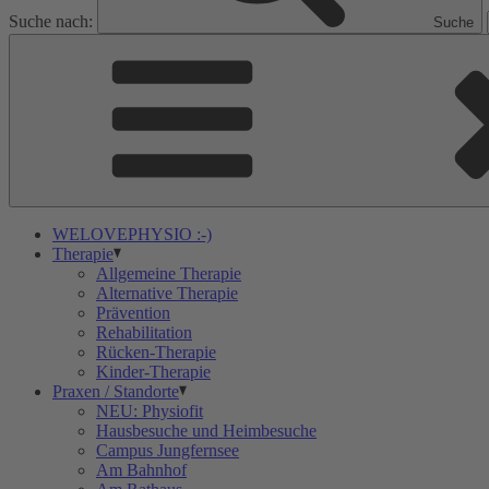
Suche nach:
Suche
WELOVEPHYSIO :-)
Therapie
Allgemeine Therapie
Alternative Therapie
Prävention
Rehabilitation
Rücken-Therapie
Kinder-Therapie
Praxen / Standorte
NEU: Physiofit
Hausbesuche und Heimbesuche
Campus Jungfernsee
Am Bahnhof