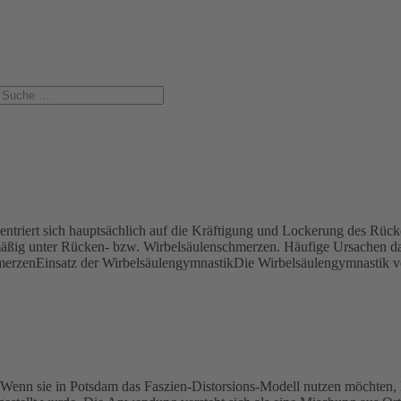
riert sich hauptsächlich auf die Kräftigung und Lockerung des Rücken
äßig unter Rücken- bzw. Wirbelsäulenschmerzen. Häufige Ursachen d
nEinsatz der WirbelsäulengymnastikDie Wirbelsäulengymnastik verr
enn sie in Potsdam das Faszien-Distorsions-Modell nutzen möchten, la