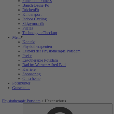
Functional Fitness
Bauch-Beine-Po
RückenFit
Kindersport
Indoor Cycling
Skigymnastik
Pilates
Technogym Checkup
Mehr
Kontakt
Physiotherapeuten
Leitbild der Physiotherapie Potsdam
Preise
Ergotherapie Potsdam
Bad im Werner Alfred Bad
Karriere
Sponsoring
Gutscheine
Potsmunter
Gutscheine
Physiotherapie Potsdam
>
Hexenschuss