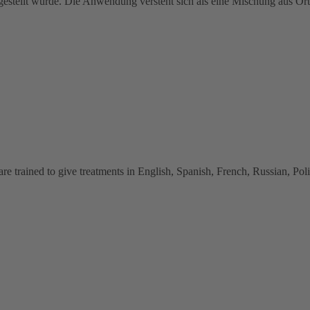
stellt wurde. Die Anwendung versteht sich als eine Mischung aus Ort
 trained to give treatments in English, Spanish, French, Russian, Polish