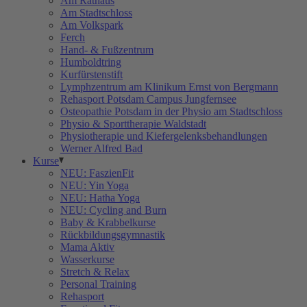
Am Rathaus
Am Stadtschloss
Am Volkspark
Ferch
Hand- & Fußzentrum
Humboldtring
Kurfürstenstift
Lymphzentrum am Klinikum Ernst von Bergmann
Rehasport Potsdam Campus Jungfernsee
Osteopathie Potsdam in der Physio am Stadtschloss
Physio & Sporttherapie Waldstadt
Physiotherapie und Kiefergelenksbehandlungen
Werner Alfred Bad
Kurse
NEU: FaszienFit
NEU: Yin Yoga
NEU: Hatha Yoga
NEU: Cycling and Burn
Baby & Krabbelkurse
Rückbildungsgymnastik
Mama Aktiv
Wasserkurse
Stretch & Relax
Personal Training
Rehasport