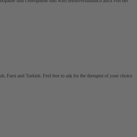
hopädie und Osteopathie und wird selbstverständlich auch von der
, Farsi and Turkish. Feel free to ask for the therapist of your choice