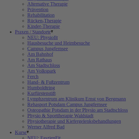
Alternative Therapie
Prävention
Rehabilitation
Rücken-Therapie
Kinder-Therapie
Praxen / Standorte
NEU: Physiofit
Hausbesuche und Heimbesuche
Campus Jungfernsee
Am Bahnhof
Am Rathaus
Am Stadtschloss
Am Volkspark
Ferch
Hand- & Fußzentrum
Humboldtring
Kurfürstenstift
Lymphzentrum am Klinikum Ernst von Bergmann
Rehasport Potsdam Campus Jungfernsee
Osteopathie Potsdam in der Physio am Stadtschloss
Physio & Sporttherapie Waldstadt
Physiotherapie und Kiefergelenksbehandlungen
Werner Alfred Bad
Kurse
NEU: FaszienFit