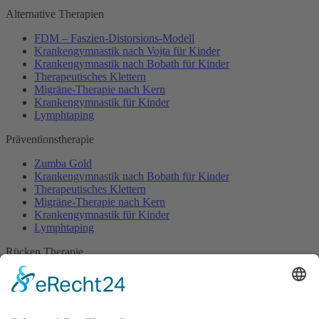
Alternative Therapien
FDM – Faszien-Distorsions-Modell
Krankengymnastik nach Vojta für Kinder
Krankengymnastik nach Bobath für Kinder
Therapeutisches Klettern
Migräne-Therapie nach Kern
Krankengymnastik für Kinder
Lymphtaping
Präventionstherapie
Zumba Gold
Krankengymnastik nach Bobath für Kinder
Therapeutisches Klettern
Migräne-Therapie nach Kern
Krankengymnastik für Kinder
Lymphtaping
Rücken Therapie
Therapeutisches Klettern
Entspannungstraining
Aqua Fitness
FDM – Faszien-Distorsions-Modell