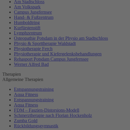
Am Stadtschloss
Am Volkspark
Campus Jungfernsee
Hand- & Fußzentrum
Humboldtring
Kurfürstenstift
Lymphzentrum
Osteopathie Potsdam in der Physio am Stadtschloss
Physio & Sporttherapie Waldstadt
Physiotherapie Ferch
Physiotherapie und Kiefergelenksbehandlungen
Rehasport Potsdam Campus Jungfernsee
Werner Alfred Bad
Therapien
Allgemeine Therapien
Entspannungstraining
Aqua Fitness
Entspannungstraining
Aqua Fitness
FDM – Faszien-Distorsions-Modell
Schmerztherapie nach Florian Hockenholz
Zumba Gold
Rückbildungsgymnastik