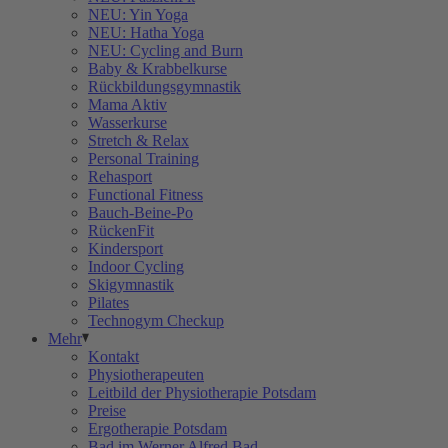
NEU: Yin Yoga
NEU: Hatha Yoga
NEU: Cycling and Burn
Baby & Krabbelkurse
Rückbildungsgymnastik
Mama Aktiv
Wasserkurse
Stretch & Relax
Personal Training
Rehasport
Functional Fitness
Bauch-Beine-Po
RückenFit
Kindersport
Indoor Cycling
Skigymnastik
Pilates
Technogym Checkup
Mehr
Kontakt
Physiotherapeuten
Leitbild der Physiotherapie Potsdam
Preise
Ergotherapie Potsdam
Bad im Werner Alfred Bad