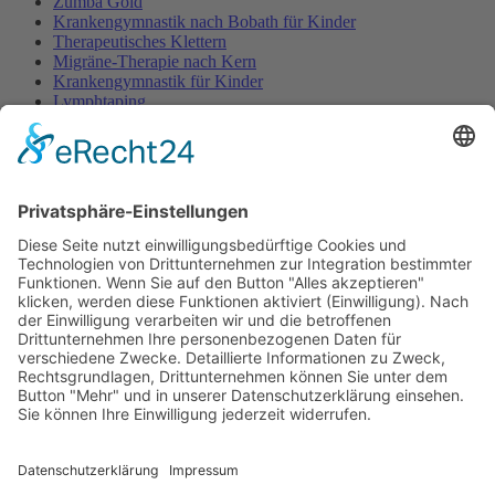
Zumba Gold
Krankengymnastik nach Bobath für Kinder
Therapeutisches Klettern
Migräne-Therapie nach Kern
Krankengymnastik für Kinder
Lymphtaping
Rücken Therapie
Therapeutisches Klettern
Entspannungstraining
Aqua Fitness
FDM – Faszien-Distorsions-Modell
Zumba Gold
Rückbildungsgymnastik
Kinder Therapie
Krankengymnastik nach Vojta für Kinder
Krankengymnastik nach Bobath für Kinder
Krankengymnastik für Kinder
Therapeuten
Kontakt
Karriere
Förderung