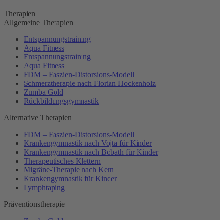
Therapien
Allgemeine Therapien
Entspannungstraining
Aqua Fitness
Entspannungstraining
Aqua Fitness
FDM – Faszien-Distorsions-Modell
Schmerztherapie nach Florian Hockenholz
Zumba Gold
Rückbildungsgymnastik
Alternative Therapien
FDM – Faszien-Distorsions-Modell
Krankengymnastik nach Vojta für Kinder
Krankengymnastik nach Bobath für Kinder
Therapeutisches Klettern
Migräne-Therapie nach Kern
Krankengymnastik für Kinder
Lymphtaping
Präventionstherapie