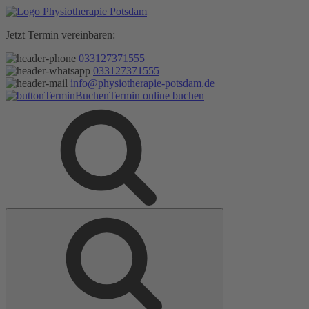
Zum
Inhalt
Jetzt Termin vereinbaren:
springen
033127371555
033127371555
info@physiotherapie-potsdam.de
Termin online buchen
Suche
Suche
nach: