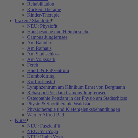
Rehabilitation
Rücken-Therapie
Kinder-Therapie
Praxen / Standorte
NEU: Physiofit
Hausbesuche und Heimbesuche
Campus Jungfernsee
Am Bahnhof
Am Rathaus
Am Stadtschloss
Am Volkspark
Ferch
Hand- & Fußzentrum
Humboldtring
Kurfürstenstift
Lymphzentrum am Klinikum Ernst von Bergmann
Rehasport Potsdam Campus Jungfernsee
Osteopathie Potsdam in der Physio am Stadtschloss
Physio & Sporttherapie Waldstadt
Physiotherapie und Kiefergelenksbehandlungen
Werner Alfred Bad
Kurse
NEU: FaszienFit
NEU: Yin Yoga
NEU: Hatha Yoga