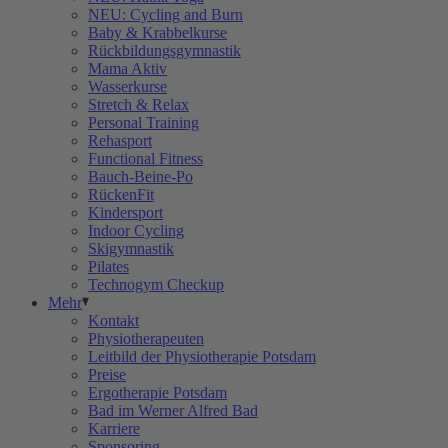
NEU: Cycling and Burn
Baby & Krabbelkurse
Rückbildungsgymnastik
Mama Aktiv
Wasserkurse
Stretch & Relax
Personal Training
Rehasport
Functional Fitness
Bauch-Beine-Po
RückenFit
Kindersport
Indoor Cycling
Skigymnastik
Pilates
Technogym Checkup
Mehr
Kontakt
Physiotherapeuten
Leitbild der Physiotherapie Potsdam
Preise
Ergotherapie Potsdam
Bad im Werner Alfred Bad
Karriere
Sponsoring