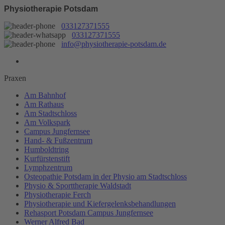
Physiotherapie Potsdam
033127371555
033127371555
info@physiotherapie-potsdam.de
Praxen
Am Bahnhof
Am Rathaus
Am Stadtschloss
Am Volkspark
Campus Jungfernsee
Hand- & Fußzentrum
Humboldtring
Kurfürstenstift
Lymphzentrum
Osteopathie Potsdam in der Physio am Stadtschloss
Physio & Sporttherapie Waldstadt
Physiotherapie Ferch
Physiotherapie und Kiefergelenksbehandlungen
Rehasport Potsdam Campus Jungfernsee
Werner Alfred Bad