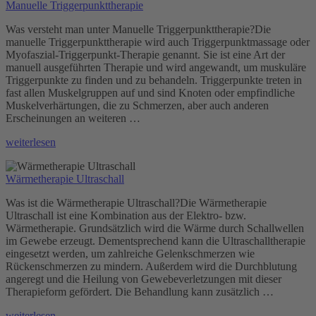
Manuelle Triggerpunkttherapie
Was versteht man unter Manuelle Triggerpunkttherapie?Die
manuelle Triggerpunkttherapie wird auch Triggerpunktmassage oder
Myofaszial-Triggerpunkt-Therapie genannt. Sie ist eine Art der
manuell ausgeführten Therapie und wird angewandt, um muskuläre
Triggerpunkte zu finden und zu behandeln. Triggerpunkte treten in
fast allen Muskelgruppen auf und sind Knoten oder empfindliche
Muskelverhärtungen, die zu Schmerzen, aber auch anderen
Erscheinungen an weiteren …
„Manuelle
weiterlesen
Triggerpunkttherapie“
Wärmetherapie Ultraschall
Was ist die Wärmetherapie Ultraschall?Die Wärmetherapie
Ultraschall ist eine Kombination aus der Elektro- bzw.
Wärmetherapie. Grundsätzlich wird die Wärme durch Schallwellen
im Gewebe erzeugt. Dementsprechend kann die Ultraschalltherapie
eingesetzt werden, um zahlreiche Gelenkschmerzen wie
Rückenschmerzen zu mindern. Außerdem wird die Durchblutung
angeregt und die Heilung von Gewebeverletzungen mit dieser
Therapieform gefördert. Die Behandlung kann zusätzlich …
„Wärmetherapie
weiterlesen