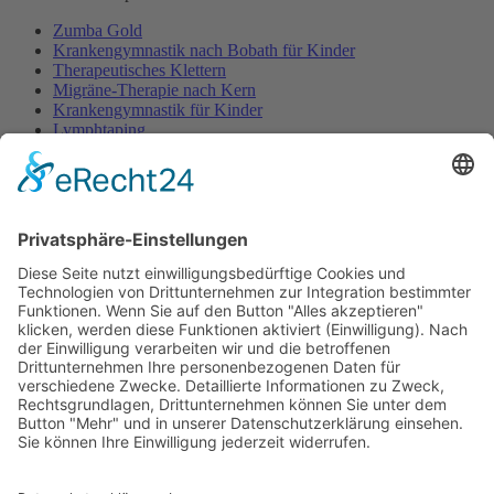
Zumba Gold
Krankengymnastik nach Bobath für Kinder
Therapeutisches Klettern
Migräne-Therapie nach Kern
Krankengymnastik für Kinder
Lymphtaping
Rücken Therapie
Therapeutisches Klettern
Entspannungstraining
Aqua Fitness
FDM – Faszien-Distorsions-Modell
Zumba Gold
Rückbildungsgymnastik
Kinder Therapie
Krankengymnastik nach Vojta für Kinder
Krankengymnastik nach Bobath für Kinder
Krankengymnastik für Kinder
Therapeuten
Kontakt