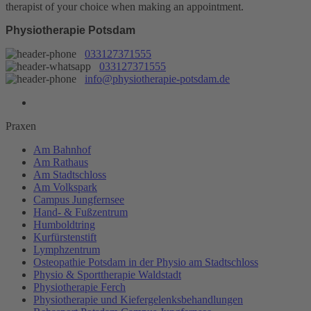
therapist of your choice when making an appointment.
Physiotherapie Potsdam
033127371555
033127371555
info@physiotherapie-potsdam.de
Praxen
Am Bahnhof
Am Rathaus
Am Stadtschloss
Am Volkspark
Campus Jungfernsee
Hand- & Fußzentrum
Humboldtring
Kurfürstenstift
Lymphzentrum
Osteopathie Potsdam in der Physio am Stadtschloss
Physio & Sporttherapie Waldstadt
Physiotherapie Ferch
Physiotherapie und Kiefergelenksbehandlungen