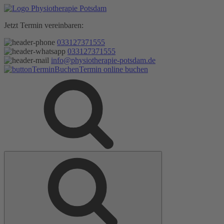
Zum
Inhalt
Jetzt Termin vereinbaren:
springen
033127371555
033127371555
info@physiotherapie-potsdam.de
Termin online buchen
Suche
Suche
nach: