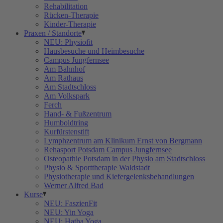
Rehabilitation
Rücken-Therapie
Kinder-Therapie
Praxen / Standorte
NEU: Physiofit
Hausbesuche und Heimbesuche
Campus Jungfernsee
Am Bahnhof
Am Rathaus
Am Stadtschloss
Am Volkspark
Ferch
Hand- & Fußzentrum
Humboldtring
Kurfürstenstift
Lymphzentrum am Klinikum Ernst von Bergmann
Rehasport Potsdam Campus Jungfernsee
Osteopathie Potsdam in der Physio am Stadtschloss
Physio & Sporttherapie Waldstadt
Physiotherapie und Kiefergelenksbehandlungen
Werner Alfred Bad
Kurse
NEU: FaszienFit
NEU: Yin Yoga
NEU: Hatha Yoga