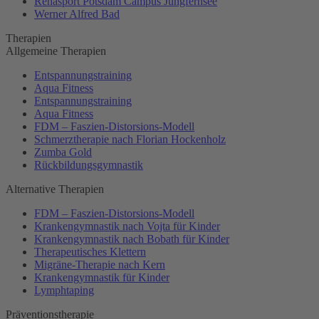
Rehasport Potsdam Campus Jungfernsee
Werner Alfred Bad
Therapien
Allgemeine Therapien
Entspannungstraining
Aqua Fitness
Entspannungstraining
Aqua Fitness
FDM – Faszien-Distorsions-Modell
Schmerztherapie nach Florian Hockenholz
Zumba Gold
Rückbildungsgymnastik
Alternative Therapien
FDM – Faszien-Distorsions-Modell
Krankengymnastik nach Vojta für Kinder
Krankengymnastik nach Bobath für Kinder
Therapeutisches Klettern
Migräne-Therapie nach Kern
Krankengymnastik für Kinder
Lymphtaping
Präventionstherapie