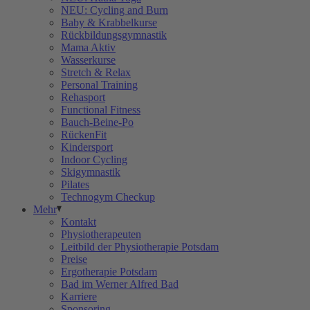
NEU: Cycling and Burn
Baby & Krabbelkurse
Rückbildungsgymnastik
Mama Aktiv
Wasserkurse
Stretch & Relax
Personal Training
Rehasport
Functional Fitness
Bauch-Beine-Po
RückenFit
Kindersport
Indoor Cycling
Skigymnastik
Pilates
Technogym Checkup
Mehr
Kontakt
Physiotherapeuten
Leitbild der Physiotherapie Potsdam
Preise
Ergotherapie Potsdam
Bad im Werner Alfred Bad
Karriere
Sponsoring