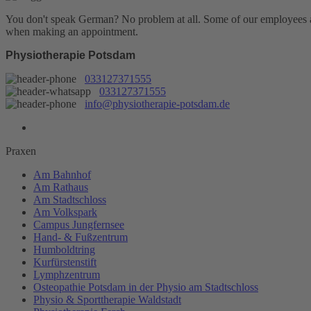
You don't speak German? No problem at all.
Some of our employees are
when making an appointment.
Physiotherapie Potsdam
033127371555
033127371555
info@physiotherapie-potsdam.de
Praxen
Am Bahnhof
Am Rathaus
Am Stadtschloss
Am Volkspark
Campus Jungfernsee
Hand- & Fußzentrum
Humboldtring
Kurfürstenstift
Lymphzentrum
Osteopathie Potsdam in der Physio am Stadtschloss
Physio & Sporttherapie Waldstadt