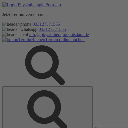
Zum
Inhalt
Jetzt Termin vereinbaren:
springen
033127371555
033127371555
info@physiotherapie-potsdam.de
Termin online buchen
Suche
Suche
nach: