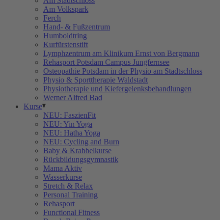
Am Stadtschloss
Am Volkspark
Ferch
Hand- & Fußzentrum
Humboldtring
Kurfürstenstift
Lymphzentrum am Klinikum Ernst von Bergmann
Rehasport Potsdam Campus Jungfernsee
Osteopathie Potsdam in der Physio am Stadtschloss
Physio & Sporttherapie Waldstadt
Physiotherapie und Kiefergelenksbehandlungen
Werner Alfred Bad
Kurse
NEU: FaszienFit
NEU: Yin Yoga
NEU: Hatha Yoga
NEU: Cycling and Burn
Baby & Krabbelkurse
Rückbildungsgymnastik
Mama Aktiv
Wasserkurse
Stretch & Relax
Personal Training
Rehasport
Functional Fitness