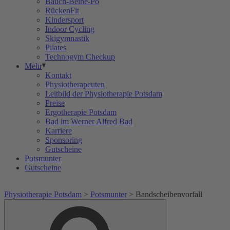
Bauch-Beine-Po
RückenFit
Kindersport
Indoor Cycling
Skigymnastik
Pilates
Technogym Checkup
Mehr
Kontakt
Physiotherapeuten
Leitbild der Physiotherapie Potsdam
Preise
Ergotherapie Potsdam
Bad im Werner Alfred Bad
Karriere
Sponsoring
Gutscheine
Potsmunter
Gutscheine
Physiotherapie Potsdam
>
Potsmunter
>
Bandscheibenvorfall
Suche
Suche
nach: