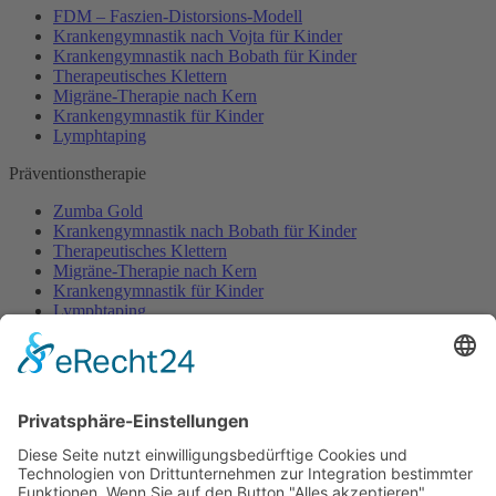
FDM – Faszien-Distorsions-Modell
Krankengymnastik nach Vojta für Kinder
Krankengymnastik nach Bobath für Kinder
Therapeutisches Klettern
Migräne-Therapie nach Kern
Krankengymnastik für Kinder
Lymphtaping
Präventionstherapie
Zumba Gold
Krankengymnastik nach Bobath für Kinder
Therapeutisches Klettern
Migräne-Therapie nach Kern
Krankengymnastik für Kinder
Lymphtaping
Rücken Therapie
Therapeutisches Klettern
Entspannungstraining
Aqua Fitness
FDM – Faszien-Distorsions-Modell
Zumba Gold
Rückbildungsgymnastik