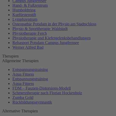
Campus Jungfernsee
Hand- & Fußzentrum
Humboldtring
Kurfürstenstift
Lymphzentrum
Osteopathie Potsdam in der Physio am Stadtschloss
Physio & Sporttherapie Waldstadt
Physiotherapie Ferch
Physiotherapie und Kiefergelenksbehandlungen
Rehasport Potsdam Campus Jungfernsee
Werner Alfred Bad
Therapien
Allgemeine Therapien
Entspannungstraining
Aqua Fitness
Entspannungstraining
Aqua Fitness
FDM – Faszien-Distorsions-Modell
Schmerztherapie nach Florian Hockenholz
Zumba Gold
Rückbildungsgymnastik
Alternative Therapien