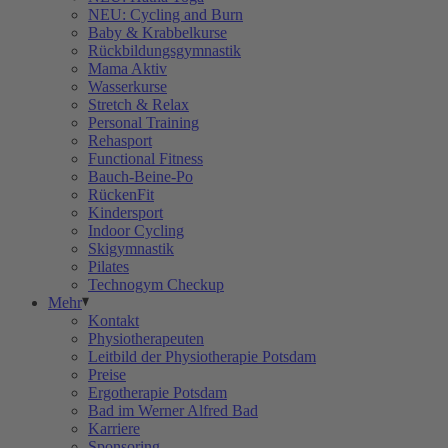
NEU: Cycling and Burn
Baby & Krabbelkurse
Rückbildungsgymnastik
Mama Aktiv
Wasserkurse
Stretch & Relax
Personal Training
Rehasport
Functional Fitness
Bauch-Beine-Po
RückenFit
Kindersport
Indoor Cycling
Skigymnastik
Pilates
Technogym Checkup
Mehr
Kontakt
Physiotherapeuten
Leitbild der Physiotherapie Potsdam
Preise
Ergotherapie Potsdam
Bad im Werner Alfred Bad
Karriere
Sponsoring