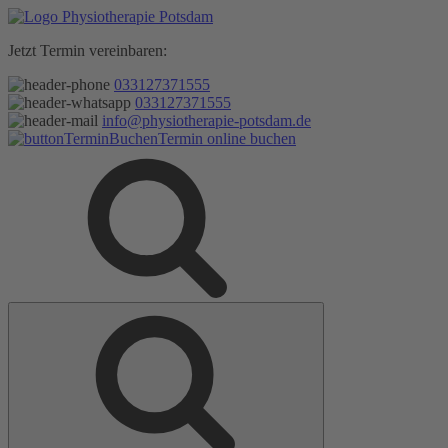
Zum
Inhalt
Jetzt Termin vereinbaren:
springen
033127371555
033127371555
info@physiotherapie-potsdam.de
Termin online buchen
Suche
Suche
nach: