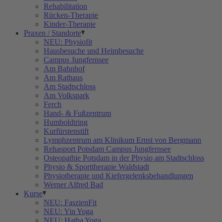
Rehabilitation
Rücken-Therapie
Kinder-Therapie
Praxen / Standorte
NEU: Physiofit
Hausbesuche und Heimbesuche
Campus Jungfernsee
Am Bahnhof
Am Rathaus
Am Stadtschloss
Am Volkspark
Ferch
Hand- & Fußzentrum
Humboldtring
Kurfürstenstift
Lymphzentrum am Klinikum Ernst von Bergmann
Rehasport Potsdam Campus Jungfernsee
Osteopathie Potsdam in der Physio am Stadtschloss
Physio & Sporttherapie Waldstadt
Physiotherapie und Kiefergelenksbehandlungen
Werner Alfred Bad
Kurse
NEU: FaszienFit
NEU: Yin Yoga
NEU: Hatha Yoga