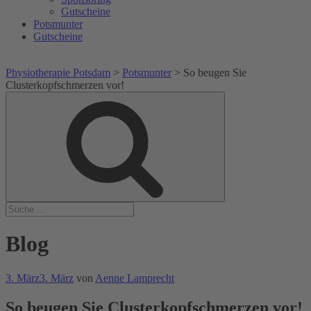
Gutscheine
Potsmunter
Gutscheine
Physiotherapie Potsdam
>
Potsmunter
>
So beugen Sie
Clusterkopfschmerzen vor!
Suche
Suche
nach:
Blog
Veröffentlicht
3. März
3. März
von
Aenne Lamprecht
am
So beugen Sie Clusterkopfschmerzen vor!