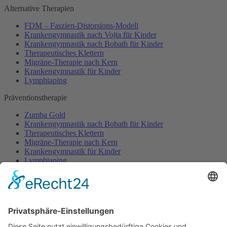
Alternative Therapien
FDM – Faszien-Distorsions-Modell
Krankengymnastik nach Vojta für Kinder
Krankengymnastik nach Bobath für Kinder
Therapeutisches Klettern
Migräne-Therapie nach Kern
Krankengymnastik für Kinder
Lymphtaping
Präventionstherapie
Zumba Gold
Krankengymnastik nach Bobath für Kinder
Therapeutisches Klettern
Migräne-Therapie nach Kern
Krankengymnastik für Kinder
Lymphtaping
Rücken Therapie
Therapeutisches Klettern
Entspannungstraining
Aqua Fitness
FDM – Faszien-Distorsions-Modell