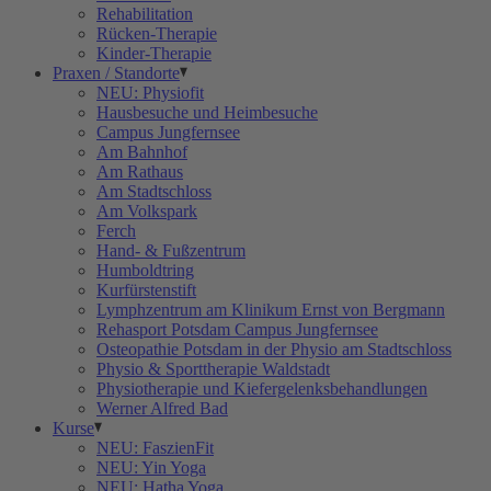
Rehabilitation
Rücken-Therapie
Kinder-Therapie
Praxen / Standorte
NEU: Physiofit
Hausbesuche und Heimbesuche
Campus Jungfernsee
Am Bahnhof
Am Rathaus
Am Stadtschloss
Am Volkspark
Ferch
Hand- & Fußzentrum
Humboldtring
Kurfürstenstift
Lymphzentrum am Klinikum Ernst von Bergmann
Rehasport Potsdam Campus Jungfernsee
Osteopathie Potsdam in der Physio am Stadtschloss
Physio & Sporttherapie Waldstadt
Physiotherapie und Kiefergelenksbehandlungen
Werner Alfred Bad
Kurse
NEU: FaszienFit
NEU: Yin Yoga
NEU: Hatha Yoga