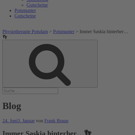
Gutscheine
Potsmunter
Gutscheine
Physiotherapie Potsdam
>
Potsmunter
>
Immer Saskia hinterher…
👣
Suche
Suche
nach:
Blog
Veröffentlicht
24. Juni
3. Januar
von
Frank Braun
am
Immer Saskia hinterher…👣