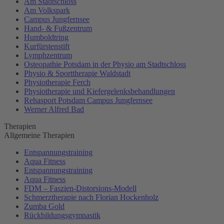
Am Stadtschloss
Am Volkspark
Campus Jungfernsee
Hand- & Fußzentrum
Humboldtring
Kurfürstenstift
Lymphzentrum
Osteopathie Potsdam in der Physio am Stadtschloss
Physio & Sporttherapie Waldstadt
Physiotherapie Ferch
Physiotherapie und Kiefergelenksbehandlungen
Rehasport Potsdam Campus Jungfernsee
Werner Alfred Bad
Therapien
Allgemeine Therapien
Entspannungstraining
Aqua Fitness
Entspannungstraining
Aqua Fitness
FDM – Faszien-Distorsions-Modell
Schmerztherapie nach Florian Hockenholz
Zumba Gold
Rückbildungsgymnastik