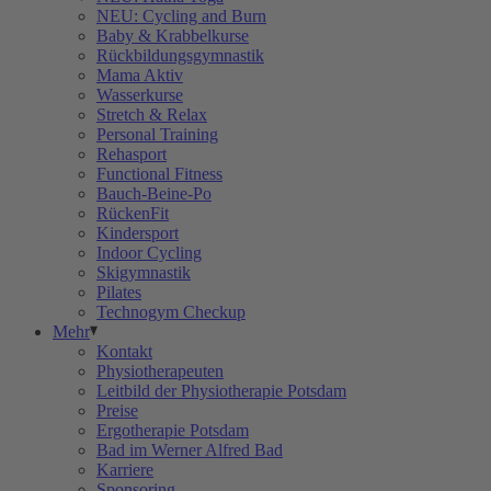
NEU: Cycling and Burn
Baby & Krabbelkurse
Rückbildungsgymnastik
Mama Aktiv
Wasserkurse
Stretch & Relax
Personal Training
Rehasport
Functional Fitness
Bauch-Beine-Po
RückenFit
Kindersport
Indoor Cycling
Skigymnastik
Pilates
Technogym Checkup
Mehr
Kontakt
Physiotherapeuten
Leitbild der Physiotherapie Potsdam
Preise
Ergotherapie Potsdam
Bad im Werner Alfred Bad
Karriere
Sponsoring