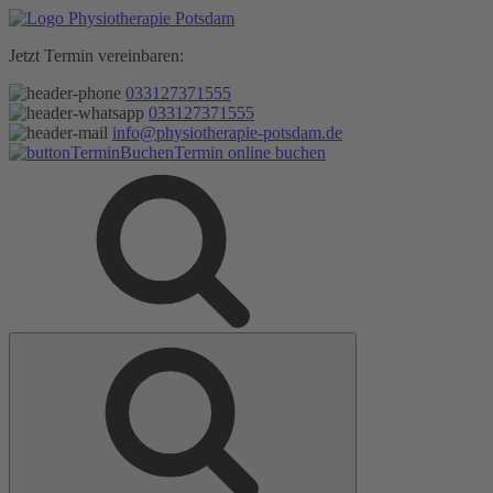
Zum
Inhalt
Jetzt Termin vereinbaren:
springen
033127371555
033127371555
info@physiotherapie-potsdam.de
Termin online buchen
Suche
Suche
nach: